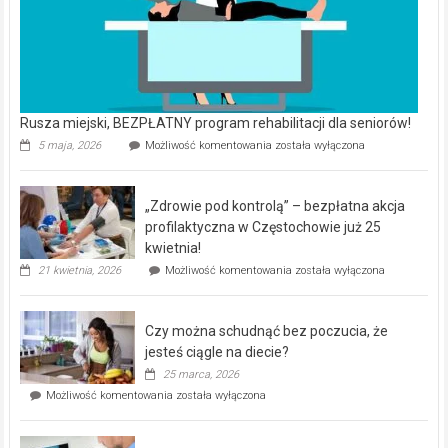
Rusza miejski, BEZPŁATNY program rehabilitacji dla seniorów!
Rusza
5 maja, 2026
Możliwość komentowania
została wyłączona
miejski,
BEZPŁATNY
program
„Zdrowie pod kontrolą” – bezpłatna akcja
rehabilitacji
dla
profilaktyczna w Częstochowie już 25
seniorów!
kwietnia!
„Zdrowie
21 kwietnia, 2026
Możliwość komentowania
została wyłączona
pod
kontrolą”
–
Czy można schudnąć bez poczucia, że
bezpłatna
akcja
jesteś ciągle na diecie?
profilaktyczna
25 marca, 2026
w
Czy
Możliwość komentowania
została wyłączona
Częstochowie
można
już
schudnąć
25
bez
kwietnia!