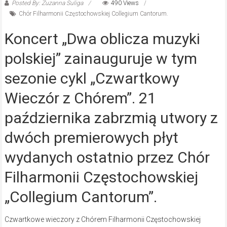
Posted By: Zuzanna Suliga
490 Views
Chór Filharmonii Częstochowskiej Collegium Cantorum.
Koncert „Dwa oblicza muzyki
polskiej” zainauguruje w tym
sezonie cykl „Czwartkowy
Wieczór z Chórem”. 21
października zabrzmią utwory z
dwóch premierowych płyt
wydanych ostatnio przez Chór
Filharmonii Częstochowskiej
„Collegium Cantorum”.
Czwartkowe wieczory z Chórem Filharmonii Częstochowskiej