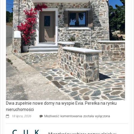
Dwa zupełnie nowe domy na wyspie Evia. Perełka na rynku
nieruchomości
Dwa
18 lipca, 2026
Możliwość komentowania
została wyłączona
zupełnie
nowe
domy