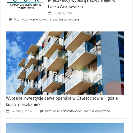
Mieszkańcy wybiorą nazwy alejek w
na
wyspie
Lasku Aniołowskim
Evia.
17 lipca, 2026
Perełka
Mieszkańcy
Możliwość komentowania
została wyłączona
na
wybiorą
rynku
nazwy
nieruchomości
alejek
w
Lasku
Aniołowskim
Wybrane inwestycje deweloperskie w Częstochowie – gdzie
kupić mieszkanie?
Wybrane
20 maja, 2026
Możliwość komentowania
została wyłączona
inwestycje
deweloperskie
w Częstochowie
–