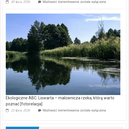
Ekologiczne
30 lipca, 2026
Możliwość komentowania
została wyłączona
ABC.
Z
kamerą
wśród
nietoperzy
[wideo]
Ekologiczne ABC. Liswarta – malownicza rzeka, którą warto
poznać [fotorelacja]
Ekologiczne
22 lipca, 2026
Możliwość komentowania
została wyłączona
ABC.
Liswarta
–
malownicza