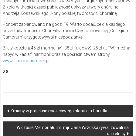
melodyczne i tekstowe średniowiecznych liturgicznych nieszporów.
Z kolei w drugiej części publiczność usłyszy utwory chóralne
Andrzeja Koszewskiego, ikony polskiej twórczości chóralnej.
Koncert zaplanowano na godz. 19. Warto dodać, że dla każdego
uczestnika koncertu Chór Filharmonii Częstochowskiej „Collegium
Cantorum” przygotowywał niespodziankę.
Bilety kosztują 45 zł (normalny), 38 zł (ulgowy), 25 zł (UTW) można
nabyć w kasie filharmonii oraz za pośrednictwem strony
www.filharmonia.com.pl
.
ZS
Post
Zmiany w projekcie miejscowego planu dla Parkitki
navigation
W czasie Memoriału im. mjr. Jana Wrzoska rywalizowali na
strzelnicy