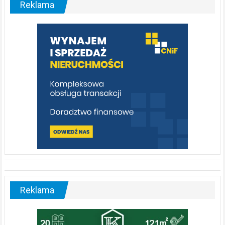
Reklama
rzeka,
którą
warto
poznać
[fotorelacja]
Reklama