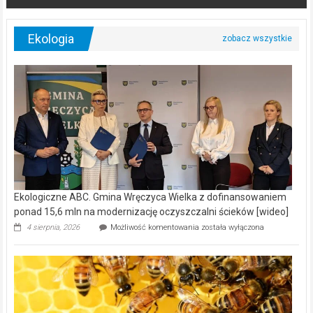
Ekologia
Ekologiczne ABC. Gmina Wręczyca Wielka z dofinansowaniem
ponad 15,6 mln na modernizację oczyszczalni ścieków [wideo]
Ekologiczne
4 sierpnia, 2026
Możliwość komentowania
została wyłączona
ABC.
Gmina
Wręczyca
Wielka
z
dofinansowaniem
ponad