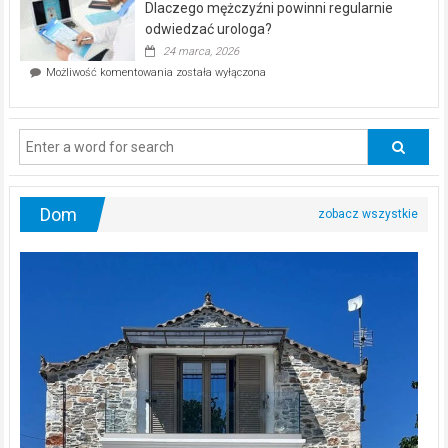
Dlaczego mężczyźni powinni regularnie
poczucia,
że
odwiedzać urologa?
jesteś
24 marca, 2026
ciągle
Dlaczego
Możliwość komentowania
została wyłączona
na
mężczyźni
diecie?
powinni
regularnie
odwiedzać
urologa?
Dom