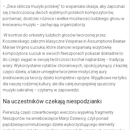
– „Dwa oblicza muzyki polskiej” to wspaniała okazja, aby zapoznać
się z twórczością dwóch wybitnych polskich kompozytorów,
porównać, dostrzec różnice i wielkie możliwości ludzkiego głosu w
kreowaniu muzyki – zachęcają organizatorzy.
-W kontrze do orkiestry ludzkich głosów tworzonej przez
Koszewskiego zabrzmi klasyczne Vesperae in Assumptione Beatae
Mariae Virginis Łuciuka, które stanowi wspaniałą wizytówkę
kompozytora. Łuciuk w swoich Nieszporach pokazał dokładnie to
do czego sięgać w swojej twórczości kochał najbardziej – tradycję
wiary. Wykorzystanie cytatów chorałowych, spokój płynący z każdej
części dzieła, a także umiejętne tworzenie mistycznej aury
średniowiecza tworzy dzieło kompletne i spójne. Wyjątkowe nie tylko
dla naszej rodzimej kultury, ale dla całej europejskiej spuścizny
muzyki sakralnej – czytamy w zapowiedzi.
Na uczestników czekają niespodzianki
Pierwszą część czwartkowego wieczoru wypełnią fragmenty
Nieszporów na wniebowzięcie Maryi Dziewicy, czyli ponad
pięćdziesięciominutowego dzieła wykorzystującego elementy