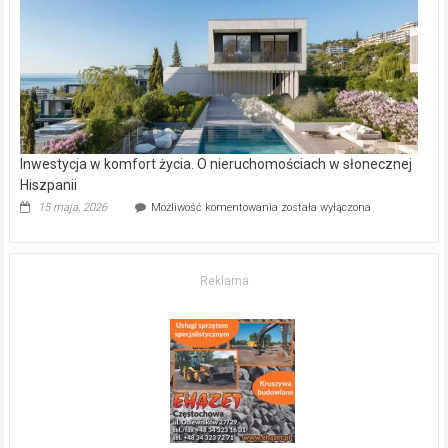
gdzie
kupić
mieszkanie?
Inwestycja w komfort życia. O nieruchomościach w słonecznej
Hiszpanii
Inwestycja
15 maja, 2026
Możliwość komentowania
została wyłączona
w komfort
życia.
O nieruchomościach
w słonecznej
Reklama
Hiszpanii