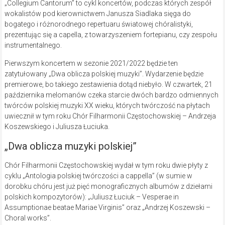
„Collegium Cantorum” to cykl koncertów, podczas których zespół
wokalistów pod kierownictwem Janusza Siadlaka sięga do
bogatego i różnorodnego repertuaru światowej chóralistyki,
prezentując się a capella, z towarzyszeniem fortepianu, czy zespołu
instrumentalnego.
Pierwszym koncertem w sezonie 2021/2022 będzie ten
zatytułowany „Dwa oblicza polskiej muzyki”. Wydarzenie będzie
premierowe, bo takiego zestawienia dotąd niebyło. W czwartek, 21
października melomanów czeka starcie dwóch bardzo odmiennych
twórców polskiej muzyki XX wieku, których twórczość na płytach
uwiecznił w tym roku Chór Filharmonii Częstochowskiej – Andrzeja
Koszewskiego i Juliusza Łuciuka.
„Dwa oblicza muzyki polskiej”
Chór Filharmonii Częstochowskiej wydał w tym roku dwie płyty z
cyklu „Antologia polskiej twórczości a cappella” (w sumie w
dorobku chóru jest już pięć monograficznych albumów z dziełami
polskich kompozytorów): „Juliusz Łuciuk – Vesperae in
Assumptionae beatae Mariae Virginis” oraz „Andrzej Koszewski –
Choral works”.