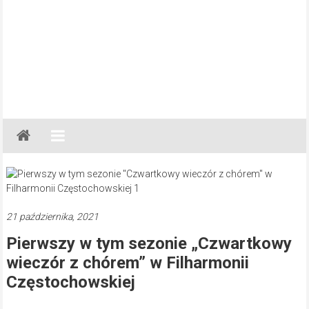
Gazeta
Regionalna
Częstochowa,
Kłobuck,
Lubliniec,
21 października, 2021
Myszków
Pierwszy w tym sezonie „Czwartkowy
wieczór z chórem” w Filharmonii
Częstochowskiej