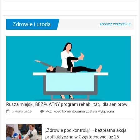
Zdrowie i uroda
Rusza miejski, BEZPŁATNY program rehabilitacji dla seniorów!
Rusza
5 maja, 2026
Możliwość komentowania
została wyłączona
miejski,
BEZPŁATNY
program
„Zdrowie pod kontrolą” – bezpłatna akcja
rehabilitacji
dla
profilaktyczna w Częstochowie już 25