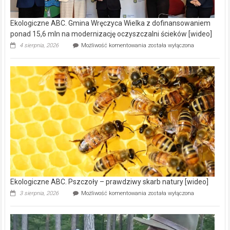
Ekologiczne ABC. Gmina Wręczyca Wielka z dofinansowaniem
ponad 15,6 mln na modernizację oczyszczalni ścieków [wideo]
Ekologiczne
4 sierpnia, 2026
Możliwość komentowania
została wyłączona
ABC.
Gmina
Wręczyca
Wielka
z
dofinansowaniem
ponad
15,6
mln
na
modernizację
oczyszczalni
ścieków
[wideo]
Ekologiczne ABC. Pszczoły – prawdziwy skarb natury [wideo]
Ekologiczne
3 sierpnia, 2026
Możliwość komentowania
została wyłączona
ABC.
Pszczoły
–
prawdziwy