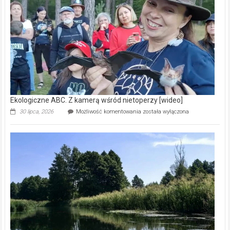
skarb
natury
[wideo]
Ekologiczne ABC. Z kamerą wśród nietoperzy [wideo]
Ekologiczne
30 lipca, 2026
Możliwość komentowania
została wyłączona
ABC.
Z
kamerą
wśród
nietoperzy
[wideo]