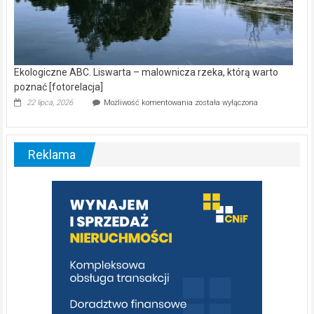
Ekologiczne ABC. Liswarta – malownicza rzeka, którą warto
poznać [fotorelacja]
Ekologiczne
22 lipca, 2026
Możliwość komentowania
została wyłączona
ABC.
Liswarta
–
malownicza
Reklama
rzeka,
którą
warto
poznać
[fotorelacja]