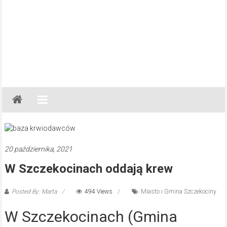
Gazeta
Regionalna
Częstochowa,
Kłobuck,
Lubliniec,
20 października, 2021
Myszków
W Szczekocinach oddają krew
Posted By: Marta
494 Views
Miasto i Gmina Szczekociny
W Szczekocinach (Gmina