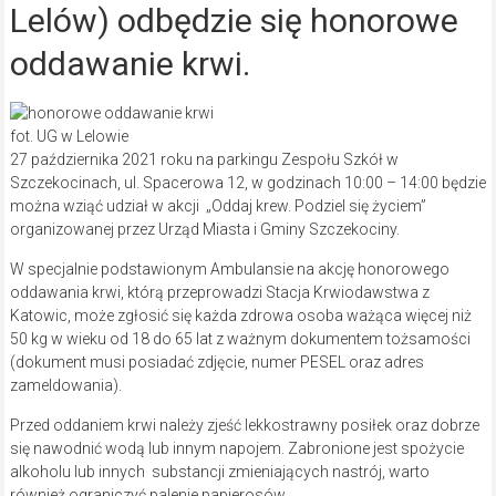
Lelów) odbędzie się honorowe
oddawanie krwi.
fot. UG w Lelowie
27 października 2021 roku na parkingu Zespołu Szkół w
Szczekocinach, ul. Spacerowa 12, w godzinach 10:00 – 14:00 będzie
można wziąć udział w akcji „Oddaj krew. Podziel się życiem”
organizowanej przez Urząd Miasta i Gminy Szczekociny.
W specjalnie podstawionym Ambulansie na akcję honorowego
oddawania krwi, którą przeprowadzi Stacja Krwiodawstwa z
Katowic, może zgłosić się każda zdrowa osoba ważąca więcej niż
50 kg w wieku od 18 do 65 lat z ważnym dokumentem tożsamości
(dokument musi posiadać zdjęcie, numer PESEL oraz adres
zameldowania).
Przed oddaniem krwi należy zjeść lekkostrawny posiłek oraz dobrze
się nawodnić wodą lub innym napojem. Zabronione jest spożycie
alkoholu lub innych substancji zmieniających nastrój, warto
również ograniczyć palenie papierosów.