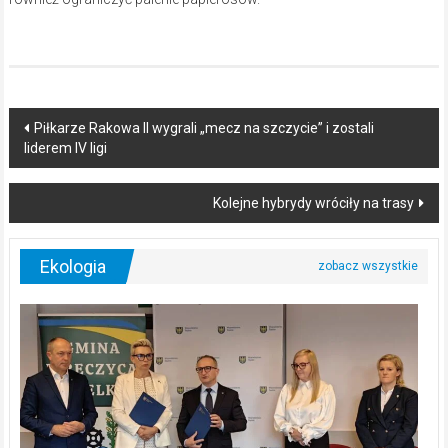
Post
Piłkarze Rakowa II wygrali „mecz na szczycie” i zostali
liderem IV ligi
navigation
Kolejne hybrydy wróciły na trasy
Ekologia