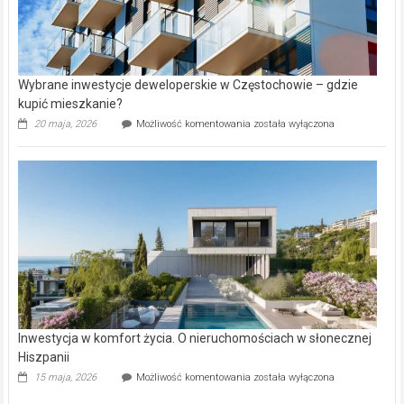
Wybrane inwestycje deweloperskie w Częstochowie – gdzie
kupić mieszkanie?
Wybrane
20 maja, 2026
Możliwość komentowania
została wyłączona
inwestycje
deweloperskie
w Częstochowie
–
gdzie
kupić
mieszkanie?
Inwestycja w komfort życia. O nieruchomościach w słonecznej
Hiszpanii
Inwestycja
15 maja, 2026
Możliwość komentowania
została wyłączona
w komfort