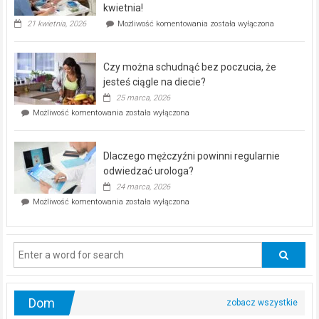
seniorów!
kwietnia!
„Zdrowie
21 kwietnia, 2026
Możliwość komentowania
została wyłączona
pod
kontrolą”
–
Czy można schudnąć bez poczucia, że
bezpłatna
akcja
jesteś ciągle na diecie?
profilaktyczna
25 marca, 2026
w
Czy
Możliwość komentowania
została wyłączona
Częstochowie
można
już
schudnąć
25
bez
kwietnia!
Dlaczego mężczyźni powinni regularnie
poczucia,
że
odwiedzać urologa?
jesteś
24 marca, 2026
ciągle
Dlaczego
Możliwość komentowania
została wyłączona
na
mężczyźni
diecie?
powinni
regularnie
odwiedzać
urologa?
Dom