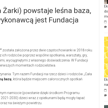
Ek
Żarki) powstaje leśna baza,
do
mo
wykonawcą jest Fundacja
a”
została założona przez dwie częstochowianki w 2018 roku.
z ich rodziców poprzez wspólne spotkania, warsztaty, gry,
kimi, wyciągniętymi z własnego doświadczenia. W Fundacji
pierwszych momentach rodzicielstwa.
ynania. Tym razem Fundacji na rzecz dzieci i rodziców „Cała
ną bazę
, która będzie miejscem całorocznych spotkań
Ek
na
nym namiocie (powstanie dzięki środkom Programu
 2021-2030) dzieci wraz z opiekunami będą mogły łapać
oraz na świeżym powietrzu.