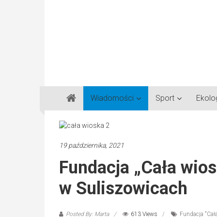
Gazeta
Wiadomości
Sport
Ekolo
Regionalna
Częstochowa,
Kłobuck,
Lubliniec,
19 października, 2021
Myszków
Fundacja „Cała wios
w Suliszowicach
Posted By: Marta
613 Views
Fundacja "Cał