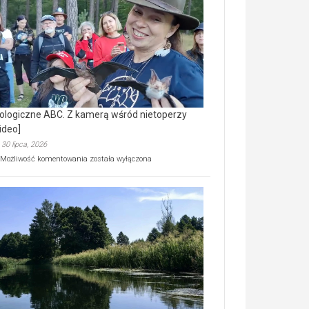
prawdziwy
skarb
natury
[wideo]
ologiczne ABC. Z kamerą wśród nietoperzy
ideo]
30 lipca, 2026
Ekologiczne
Możliwość komentowania
została wyłączona
ABC.
Z
kamerą
wśród
nietoperzy
[wideo]