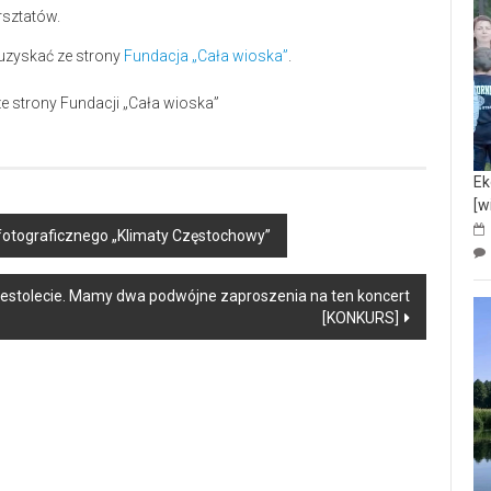
rsztatów.
 uzyskać ze strony
Fundacja „Cała wioska”
.
e strony Fundacji „Cała wioska”
Ek
[w
 fotograficznego „Klimaty Częstochowy”
iestolecie. Mamy dwa podwójne zaproszenia na ten koncert
[KONKURS]