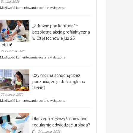
5 maja, 2026
Rusza
Możliwość komentowania
została wyłączona
miejski,
BEZPŁATNY
program
„Zdrowie pod kontrolą” –
rehabilitacji
dla
bezpłatna akcja profilaktyczna
seniorów!
w Częstochowie już 25
ietnia!
21 kwietnia, 2026
„Zdrowie
Możliwość komentowania
została wyłączona
pod
kontrolą”
–
Czy można schudnąć bez
bezpłatna
akcja
poczucia, że jesteś ciągle na
profilaktyczna
diecie?
w
25 marca, 2026
Częstochowie
już
Czy
Możliwość komentowania
została wyłączona
25
można
kwietnia!
schudnąć
bez
Dlaczego mężczyźni powinni
poczucia,
że
regularnie odwiedzać urologa?
jesteś
24 marca, 2026