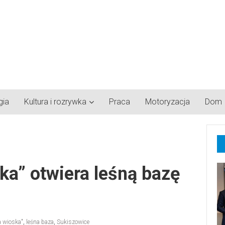
gia
Kultura i rozrywka
Praca
Motoryzacja
Dom
ka” otwiera leśną bazę
a wioska"
,
leśna baza
,
Sukiszowice