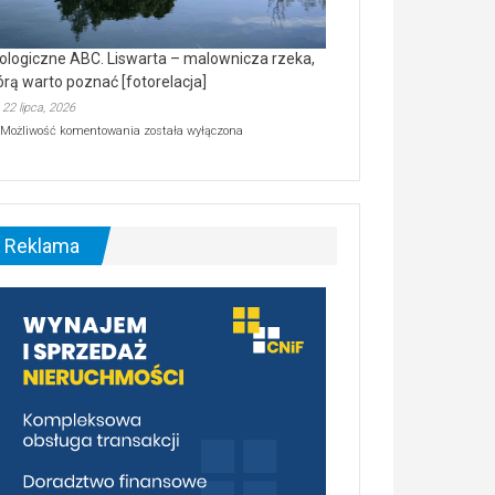
ologiczne ABC. Liswarta – malownicza rzeka,
órą warto poznać [fotorelacja]
22 lipca, 2026
Ekologiczne
Możliwość komentowania
została wyłączona
ABC.
Liswarta
–
malownicza
rzeka,
którą
Reklama
warto
poznać
[fotorelacja]