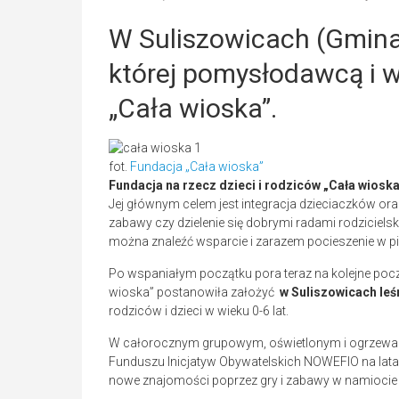
W Suliszowicach (Gmina 
której pomysłodawcą i 
„Cała wioska”.
fot.
Fundacja „Cała wioska”
Fundacja na rzecz dzieci i rodziców „Cała wiosk
Jej głównym celem jest integracja dzieciaczków ora
zabawy czy dzielenie się dobrymi radami rodziciels
można znaleźć wsparcie i zarazem pocieszenie w 
Po wspaniałym początku pora teraz na kolejne pocz
wioska” postanowiła założyć
w Suliszowicach leś
rodziców i dzieci w wieku 0-6 lat.
W całorocznym grupowym, oświetlonym i ogrzewa
Funduszu Inicjatyw Obywatelskich NOWEFIO na lata
nowe znajomości poprzez gry i zabawy w namiocie 