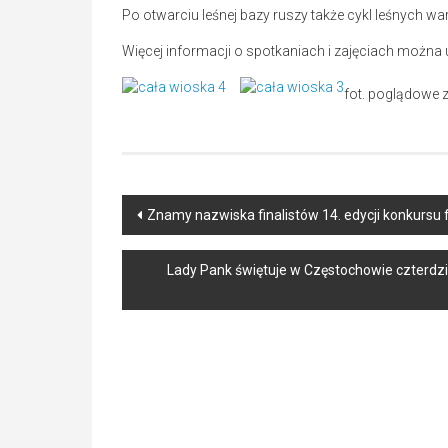
Po otwarciu leśnej bazy ruszy także cykl leśnych wa
Więcej informacji o spotkaniach i zajęciach można
fot. poglądowe z
Post
Znamy nazwiska finalistów 14. edycji konkursu
navigation
Lady Pank świętuje w Częstochowie czterdz