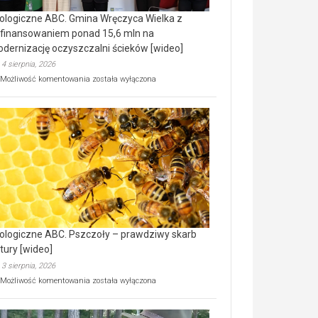
ologiczne ABC. Gmina Wręczyca Wielka z
finansowaniem ponad 15,6 mln na
dernizację oczyszczalni ścieków [wideo]
4 sierpnia, 2026
Ekologiczne
Możliwość komentowania
została wyłączona
ABC.
Gmina
Wręczyca
Wielka
z
dofinansowaniem
ponad
15,6
mln
na
modernizację
oczyszczalni
ścieków
ologiczne ABC. Pszczoły – prawdziwy skarb
[wideo]
tury [wideo]
3 sierpnia, 2026
Ekologiczne
Możliwość komentowania
została wyłączona
ABC.
Pszczoły
–