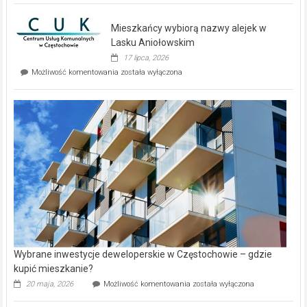
nowe
domy
Mieszkańcy wybiorą nazwy alejek w
na
wyspie
Lasku Aniołowskim
Evia.
17 lipca, 2026
Perełka
Mieszkańcy
Możliwość komentowania
została wyłączona
na
wybiorą
rynku
nazwy
nieruchomości
alejek
w
Lasku
Aniołowskim
Wybrane inwestycje deweloperskie w Częstochowie – gdzie
kupić mieszkanie?
Wybrane
20 maja, 2026
Możliwość komentowania
została wyłączona
inwestycje
deweloperskie