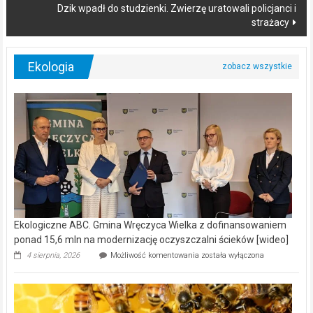
Dzik wpadł do studzienki. Zwierzę uratowali policjanci i
strażacy
Ekologia
Ekologiczne ABC. Gmina Wręczyca Wielka z dofinansowaniem
ponad 15,6 mln na modernizację oczyszczalni ścieków [wideo]
Ekologiczne
4 sierpnia, 2026
Możliwość komentowania
została wyłączona
ABC.
Gmina
Wręczyca
Wielka
z