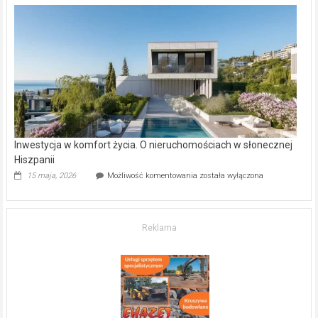
w Częstochowie
–
gdzie
kupić
mieszkanie?
Inwestycja w komfort życia. O nieruchomościach w słonecznej
Hiszpanii
Inwestycja
15 maja, 2026
Możliwość komentowania
została wyłączona
w komfort
życia.
O nieruchomościach
w słonecznej
Reklama
Hiszpanii