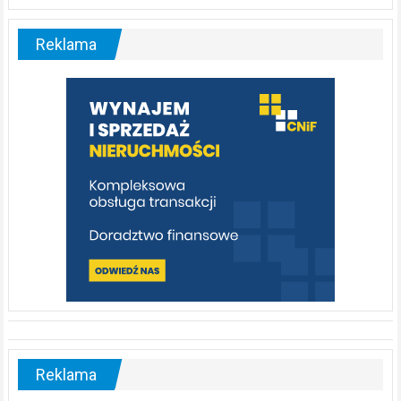
Liswarta
–
malownicza
Reklama
rzeka,
którą
warto
poznać
[fotorelacja]
Reklama