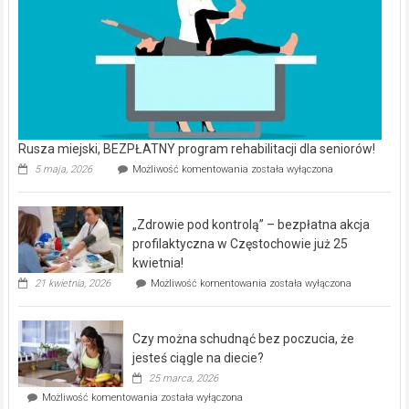
Rusza miejski, BEZPŁATNY program rehabilitacji dla seniorów!
Rusza
5 maja, 2026
Możliwość komentowania
została wyłączona
miejski,
BEZPŁATNY
program
„Zdrowie pod kontrolą” – bezpłatna akcja
rehabilitacji
dla
profilaktyczna w Częstochowie już 25
seniorów!
kwietnia!
„Zdrowie
21 kwietnia, 2026
Możliwość komentowania
została wyłączona
pod
kontrolą”
–
Czy można schudnąć bez poczucia, że
bezpłatna
akcja
jesteś ciągle na diecie?
profilaktyczna
25 marca, 2026
w
Czy
Możliwość komentowania
została wyłączona
Częstochowie