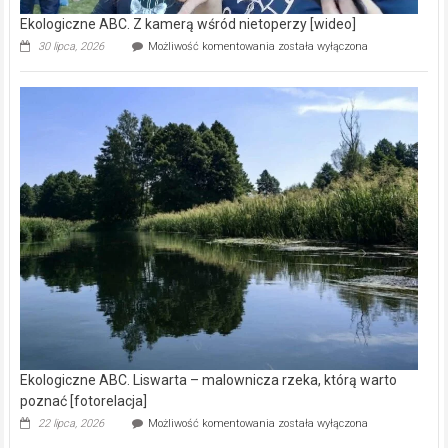
Ekologiczne ABC. Z kamerą wśród nietoperzy [wideo]
Ekologiczne
30 lipca, 2026
Możliwość komentowania
została wyłączona
ABC.
Z
kamerą
wśród
nietoperzy
[wideo]
Ekologiczne ABC. Liswarta – malownicza rzeka, którą warto
poznać [fotorelacja]
Ekologiczne
22 lipca, 2026
Możliwość komentowania
została wyłączona
ABC.