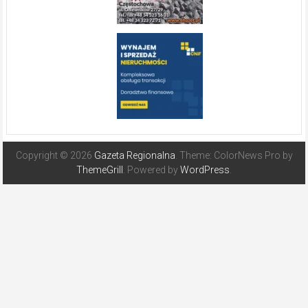
Copyright © 2026
Gazeta Regionalna
. Theme: ColorNews Pro by
ThemeGrill
. Powered by
WordPress
.