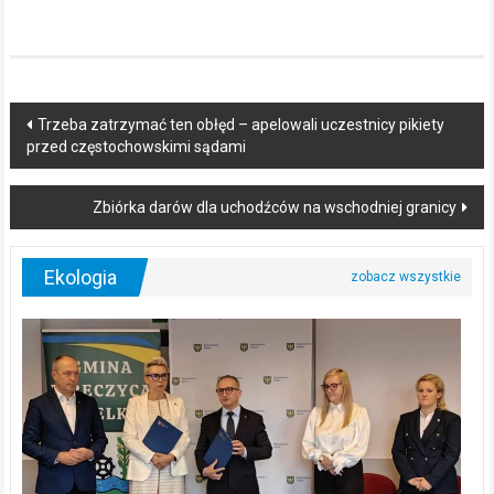
Post
Trzeba zatrzymać ten obłęd – apelowali uczestnicy pikiety
przed częstochowskimi sądami
navigation
Zbiórka darów dla uchodźców na wschodniej granicy
Ekologia