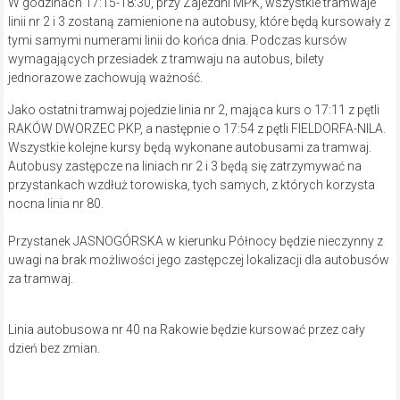
W godzinach 17:15-18:30, przy Zajezdni MPK, wszystkie tramwaje
linii nr 2 i 3 zostaną zamienione na autobusy, które będą kursowały z
tymi samymi numerami linii do końca dnia. Podczas kursów
wymagających przesiadek z tramwaju na autobus, bilety
jednorazowe zachowują ważność.
Jako ostatni tramwaj pojedzie linia nr 2, mająca kurs o 17:11 z pętli
RAKÓW DWORZEC PKP, a następnie o 17:54 z pętli FIELDORFA-NILA.
Wszystkie kolejne kursy będą wykonane autobusami za tramwaj.
Autobusy zastępcze na liniach nr 2 i 3 będą się zatrzymywać na
przystankach wzdłuż torowiska, tych samych, z których korzysta
nocna linia nr 80.
Przystanek JASNOGÓRSKA w kierunku Północy będzie nieczynny z
uwagi na brak możliwości jego zastępczej lokalizacji dla autobusów
za tramwaj.
Linia autobusowa nr 40 na Rakowie będzie kursować przez cały
dzień bez zmian.