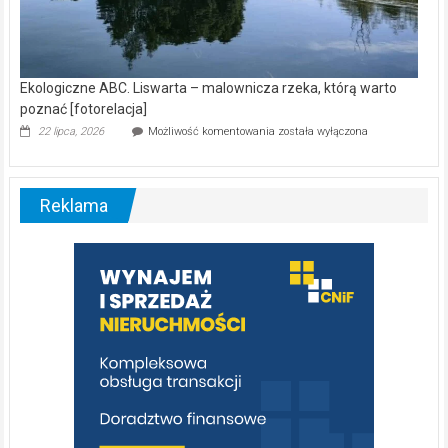
Ekologiczne ABC. Liswarta – malownicza rzeka, którą warto
poznać [fotorelacja]
Ekologiczne
22 lipca, 2026
Możliwość komentowania
została wyłączona
ABC.
Liswarta
–
malownicza
Reklama
rzeka,
którą
warto
poznać
[fotorelacja]