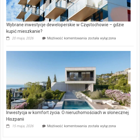
Wybrane inwestycje deweloperskie w Częstochowie – gdzie
kupić mieszkanie?
Wybrane
20 maja, 2026
Możliwość komentowania
została wyłączona
inwestycje
deweloperskie
w Częstochowie
–
gdzie
kupić
mieszkanie?
Inwestycja w komfort życia. O nieruchomościach w słonecznej
Hiszpanii
Inwestycja
15 maja, 2026
Możliwość komentowania
została wyłączona
w komfort
życia.