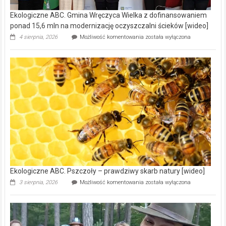
Ekologiczne ABC. Gmina Wręczyca Wielka z dofinansowaniem
ponad 15,6 mln na modernizację oczyszczalni ścieków [wideo]
Ekologiczne
4 sierpnia, 2026
Możliwość komentowania
została wyłączona
ABC.
Gmina
Wręczyca
Wielka
z
dofinansowaniem
ponad
15,6
mln
na
modernizację
oczyszczalni
ścieków
[wideo]
Ekologiczne ABC. Pszczoły – prawdziwy skarb natury [wideo]
Ekologiczne
3 sierpnia, 2026
Możliwość komentowania
została wyłączona
ABC.
Pszczoły
–
prawdziwy
skarb