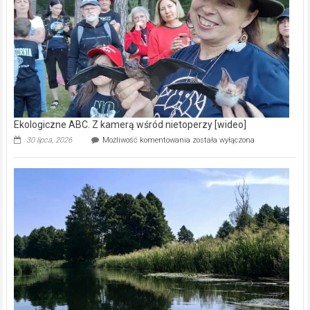
natury
[wideo]
Ekologiczne ABC. Z kamerą wśród nietoperzy [wideo]
Ekologiczne
30 lipca, 2026
Możliwość komentowania
została wyłączona
ABC.
Z
kamerą
wśród
nietoperzy
[wideo]