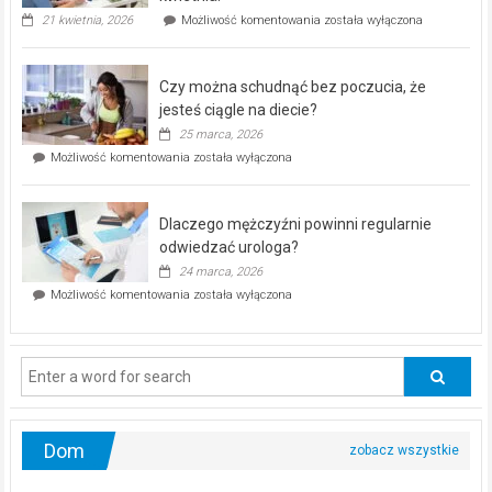
„Zdrowie
21 kwietnia, 2026
Możliwość komentowania
została wyłączona
pod
kontrolą”
–
Czy można schudnąć bez poczucia, że
bezpłatna
akcja
jesteś ciągle na diecie?
profilaktyczna
25 marca, 2026
w
Czy
Możliwość komentowania
została wyłączona
Częstochowie
można
już
schudnąć
25
bez
kwietnia!
Dlaczego mężczyźni powinni regularnie
poczucia,
że
odwiedzać urologa?
jesteś
24 marca, 2026
ciągle
Dlaczego
Możliwość komentowania
została wyłączona
na
mężczyźni
diecie?
powinni
regularnie
odwiedzać
urologa?
Dom