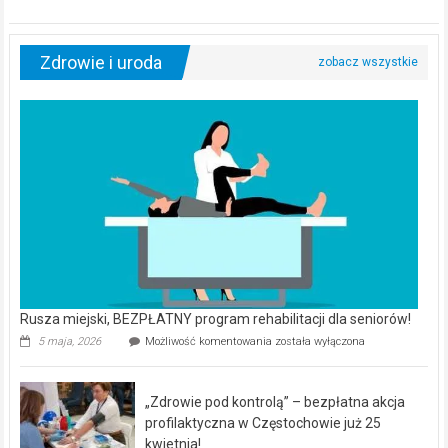
Zdrowie i uroda
Rusza miejski, BEZPŁATNY program rehabilitacji dla seniorów!
Rusza
5 maja, 2026
Możliwość komentowania
została wyłączona
miejski,
BEZPŁATNY
program
„Zdrowie pod kontrolą” – bezpłatna akcja
rehabilitacji
dla
profilaktyczna w Częstochowie już 25
seniorów!
kwietnia!