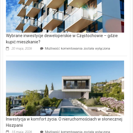
Wybrane inwestycje deweloperskie w Częstochowie – gdzie
kupić mieszkanie?
Wybrane
20 maja, 2026
Możliwość komentowania
została wyłączona
inwestycje
deweloperskie
w Częstochowie
–
gdzie
kupić
mieszkanie?
Inwestycja w komfort życia. O nieruchomościach w słonecznej
Hiszpanii
Inwestycja
15 maja, 2026
Możliwość komentowania
została wyłączona