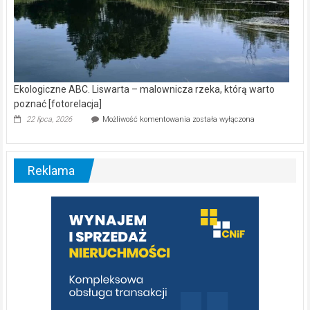
Ekologiczne ABC. Liswarta – malownicza rzeka, którą warto
poznać [fotorelacja]
Ekologiczne
22 lipca, 2026
Możliwość komentowania
została wyłączona
ABC.
Liswarta
–
malownicza
Reklama
rzeka,
którą
warto
poznać
[fotorelacja]