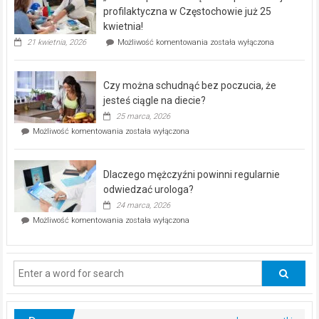
dla
profilaktyczna w Częstochowie już 25
seniorów!
kwietnia!
„Zdrowie
21 kwietnia, 2026
Możliwość komentowania
została wyłączona
pod
kontrolą”
–
Czy można schudnąć bez poczucia, że
bezpłatna
akcja
jesteś ciągle na diecie?
profilaktyczna
25 marca, 2026
w
Czy
Możliwość komentowania
została wyłączona
Częstochowie
można
już
schudnąć
25
bez
kwietnia!
Dlaczego mężczyźni powinni regularnie
poczucia,
że
odwiedzać urologa?
jesteś
24 marca, 2026
ciągle
Dlaczego
Możliwość komentowania
została wyłączona
na
mężczyźni
diecie?
powinni
regularnie
odwiedzać
urologa?