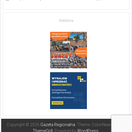
w komfort
życia.
O nieruchomościach
w słonecznej
Reklama
Hiszpanii
Copyright © 2026
Gazeta Regionalna
. Theme: ColorNews Pro by
ThemeGrill
. Powered by
WordPress
.