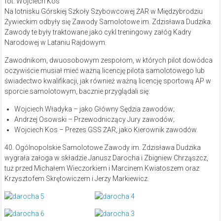
fot. Wojciech Kos
Na lotnisku Górskiej Szkoły Szybowcowej ŻAR w Międzybrodziu
Żywieckim odbyły się Zawody Samolotowe im. Zdzisława Dudzika.
Zawody te były traktowane jako cykl treningowy załóg Kadry
Narodowej w Lataniu Rajdowym.
Zawodnikom, dwuosobowym zespołom, w których pilot dowódca
oczywiście musiał mieć ważną licencję pilota samolotowego lub
świadectwo kwalifikacji, jak również ważną licencję sportową AP w
sporcie samolotowym, bacznie przyglądali się:
Wojciech Władyka – jako Główny Sędzia zawodów;
Andrzej Osowski – Przewodniczący Jury zawodów;
Wojciech Kos – Prezes GSS ŻAR, jako Kierownik zawodów.
40. Ogólnopolskie Samolotowe Zawody im. Zdzisława Dudzika
wygrała załoga w składzie Janusz Darocha i Zbigniew Chrząszcz,
tuż przed Michałem Wieczorkiem i Marcinem Kwiatoszem oraz
Krzysztofem Skrętowiczem i Jerzy Markiewicz.