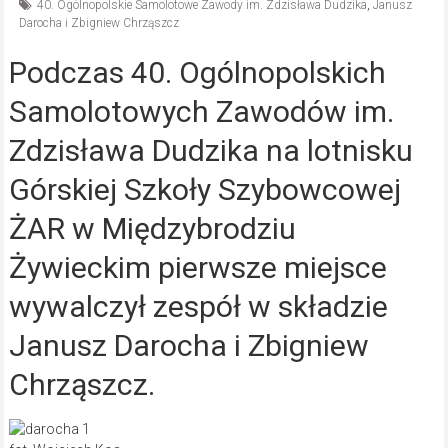
40. Ogólnopolskie Samolotowe Zawody im. Zdzisława Dudzika
,
Janusz
Darocha i Zbigniew Chrząszcz
Podczas 40. Ogólnopolskich
Samolotowych Zawodów im.
Zdzisława Dudzika na lotnisku
Górskiej Szkoły Szybowcowej
ŻAR w Międzybrodziu
Żywieckim pierwsze miejsce
wywalczył zespół w składzie
Janusz Darocha i Zbigniew
Chrząszcz.