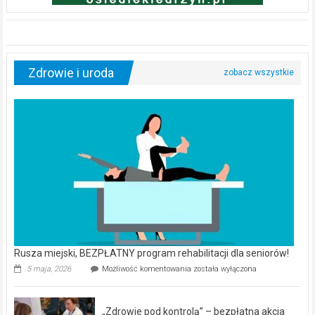
Zdrowie i uroda
Rusza miejski, BEZPŁATNY program rehabilitacji dla seniorów!
Rusza
5 maja, 2026
Możliwość komentowania
została wyłączona
miejski,
BEZPŁATNY
program
„Zdrowie pod kontrolą” – bezpłatna akcja
rehabilitacji