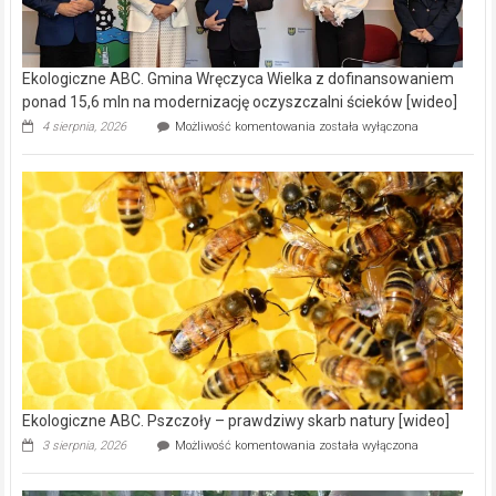
Ekologiczne ABC. Gmina Wręczyca Wielka z dofinansowaniem
ponad 15,6 mln na modernizację oczyszczalni ścieków [wideo]
Ekologiczne
4 sierpnia, 2026
Możliwość komentowania
została wyłączona
ABC.
Gmina
Wręczyca
Wielka
z
dofinansowaniem
ponad
15,6
mln
na
modernizację
oczyszczalni
ścieków
[wideo]
Ekologiczne ABC. Pszczoły – prawdziwy skarb natury [wideo]
Ekologiczne
3 sierpnia, 2026
Możliwość komentowania
została wyłączona
ABC.
Pszczoły