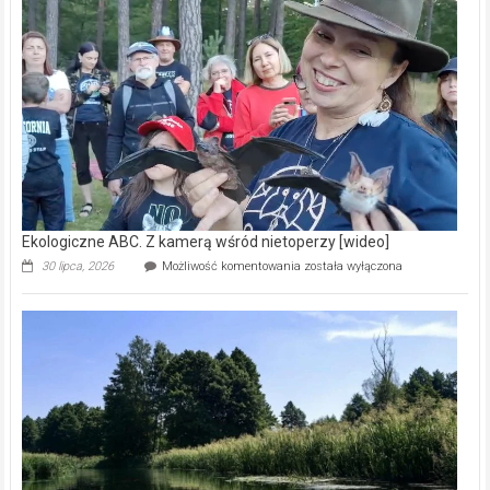
–
prawdziwy
skarb
natury
[wideo]
Ekologiczne ABC. Z kamerą wśród nietoperzy [wideo]
Ekologiczne
30 lipca, 2026
Możliwość komentowania
została wyłączona
ABC.
Z
kamerą
wśród
nietoperzy
[wideo]