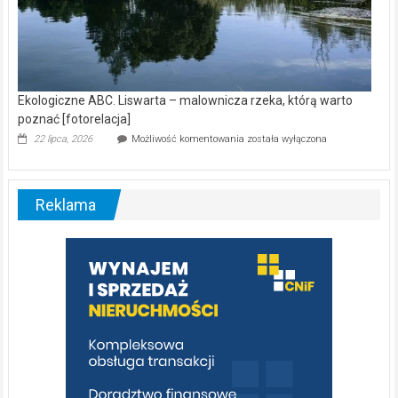
Ekologiczne ABC. Liswarta – malownicza rzeka, którą warto
poznać [fotorelacja]
Ekologiczne
22 lipca, 2026
Możliwość komentowania
została wyłączona
ABC.
Liswarta
–
malownicza
Reklama
rzeka,
którą
warto
poznać
[fotorelacja]