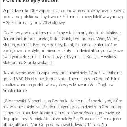
W październiku OKF zaprosi częstochowian na kolejny sezon. Każdy
pokaz ma polskie napisy, trwa ok. 90 minut, a ceny biletów wynoszą
– 25 zł normalny oraz 20 zł ulgowy.
-Do tej pory pokazaliśmy m.in. filmy o takich artystach jak : Matisse,
Rembrandt, impresjoniści, Rafael Santi, Leonardo da Vinci, Manet,
Munch, Vermeer, Bosch, Hockney, Klimt, Picasso … Zatem różne
epoki, rozmaite style, odmienne szkoły … I odwiedziliśmy największe
świątynie sztuki, m.in. : Luwr, bazyliki Rzymu, La Scalę … – wylicza
Małgorzata Stasikowska-Lis.
Rozpoczęcie sezonu zaplanowano na niedzielę, 17 października
na
godz. 16.50. Na ekranie „Słoneczniki. Tajemnica Van Gogha”. Film
zrealizowano na podstawie wystawy w Muzeum Van Gogha w
Amsterdamie.
-„Słoneczniki” Vincenta van Gogha to dzieło należące do tych, które
rozpoznaje każdy. Należą do najsłynniejszych dzieł Van Gogha i są
jednym z najbardziej ikonicznych obrazów na świecie; przeszły też
do popkultury. Pamiętać tu także należy, że „Słoneczniki” to nie jeden
obraz, ale seria. Van Gogh namalował te kwiaty 11 razy. Na