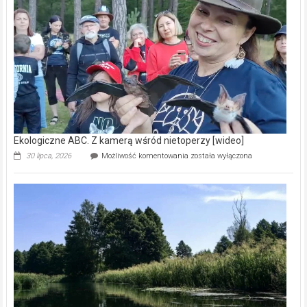
prawdziwy
skarb
natury
[wideo]
Ekologiczne ABC. Z kamerą wśród nietoperzy [wideo]
Ekologiczne
30 lipca, 2026
Możliwość komentowania
została wyłączona
ABC.
Z
kamerą
wśród
nietoperzy
[wideo]