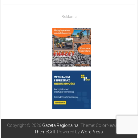
życia.
O nieruchomościach
w słonecznej
Reklama
Hiszpanii
Copyright © 2026
Gazeta Regionalna
. Theme: ColorNews Pro by
ThemeGrill
. Powered by
WordPress
.