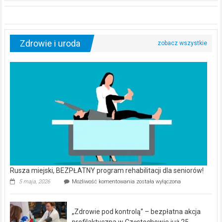
Zdrowie i uroda
Rusza miejski, BEZPŁATNY program rehabilitacji dla seniorów!
Rusza
5 maja, 2026
Możliwość komentowania
została wyłączona
miejski,
BEZPŁATNY
program
„Zdrowie pod kontrolą” – bezpłatna akcja
rehabilitacji
dla
profilaktyczna w Częstochowie już 25