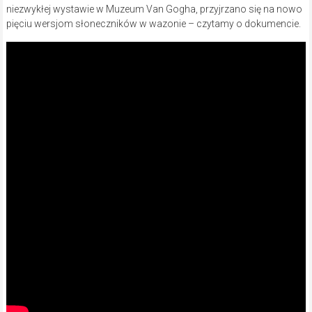
niezwykłej wystawie w Muzeum Van Gogha, przyjrzano się na nowo
pięciu wersjom słoneczników w wazonie – czytamy o dokumencie.