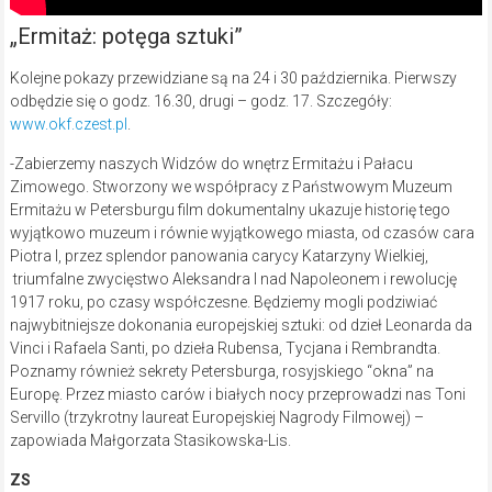
„Ermitaż: potęga sztuki”
Kolejne pokazy przewidziane są na 24 i 30 października. Pierwszy
odbędzie się o godz. 16.30, drugi – godz. 17. Szczegóły:
www.okf.czest.pl
.
-Zabierzemy naszych Widzów do wnętrz Ermitażu i Pałacu
Zimowego. Stworzony we współpracy z Państwowym Muzeum
Ermitażu w Petersburgu film dokumentalny ukazuje historię tego
wyjątkowo muzeum i równie wyjątkowego miasta, od czasów cara
Piotra I, przez splendor panowania carycy Katarzyny Wielkiej,
triumfalne zwycięstwo Aleksandra I nad Napoleonem i rewolucję
1917 roku, po czasy współczesne. Będziemy mogli podziwiać
najwybitniejsze dokonania europejskiej sztuki: od dzieł Leonarda da
Vinci i Rafaela Santi, po dzieła Rubensa, Tycjana i Rembrandta.
Poznamy również sekrety Petersburga, rosyjskiego “okna” na
Europę. Przez miasto carów i białych nocy przeprowadzi nas Toni
Servillo (trzykrotny laureat Europejskiej Nagrody Filmowej) –
zapowiada Małgorzata Stasikowska-Lis.
ZS