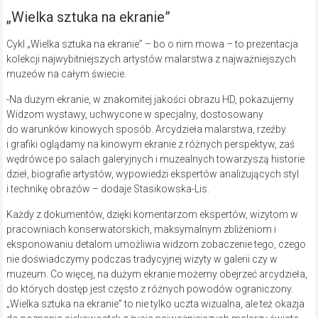
„Wielka sztuka na ekranie”
Cykl „Wielka sztuka na ekranie” – bo o nim mowa – to prezentacja
kolekcji najwybitniejszych artystów malarstwa z najważniejszych
muzeów na całym świecie.
-Na dużym ekranie, w znakomitej jakości obrazu HD, pokazujemy
Widzom wystawy, uchwycone w specjalny, dostosowany
do warunków kinowych sposób. Arcydzieła malarstwa, rzeźby
i grafiki oglądamy na kinowym ekranie z różnych perspektyw, zaś
wędrówce po salach galeryjnych i muzealnych towarzyszą historie
dzieł, biografie artystów, wypowiedzi ekspertów analizujących styl
i technikę obrazów – dodaje Stasikowska-Lis.
Każdy z dokumentów, dzięki komentarzom ekspertów, wizytom w
pracowniach konserwatorskich, maksymalnym zbliżeniom i
eksponowaniu detalom umożliwia widzom zobaczenie tego, czego
nie doświadczymy podczas tradycyjnej wizyty w galerii czy w
muzeum. Co więcej, na dużym ekranie możemy obejrzeć arcydzieła,
do których dostęp jest często z różnych powodów ograniczony.
„Wielka sztuka na ekranie” to nie tylko uczta wizualna, ale też okazja