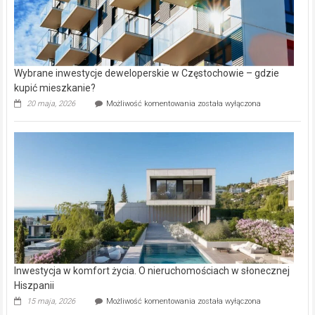
Wybrane inwestycje deweloperskie w Częstochowie – gdzie
kupić mieszkanie?
Wybrane
20 maja, 2026
Możliwość komentowania
została wyłączona
inwestycje
deweloperskie
w Częstochowie
–
gdzie
kupić
mieszkanie?
Inwestycja w komfort życia. O nieruchomościach w słonecznej
Hiszpanii
Inwestycja
15 maja, 2026
Możliwość komentowania
została wyłączona
w komfort