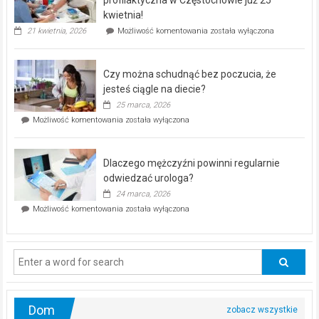
seniorów!
kwietnia!
„Zdrowie
21 kwietnia, 2026
Możliwość komentowania
została wyłączona
pod
kontrolą”
–
Czy można schudnąć bez poczucia, że
bezpłatna
akcja
jesteś ciągle na diecie?
profilaktyczna
25 marca, 2026
w
Czy
Możliwość komentowania
została wyłączona
Częstochowie
można
już
schudnąć
25
bez
kwietnia!
Dlaczego mężczyźni powinni regularnie
poczucia,
że
odwiedzać urologa?
jesteś
24 marca, 2026
ciągle
Dlaczego
Możliwość komentowania
została wyłączona
na
mężczyźni
diecie?
powinni
regularnie
odwiedzać
urologa?
Dom