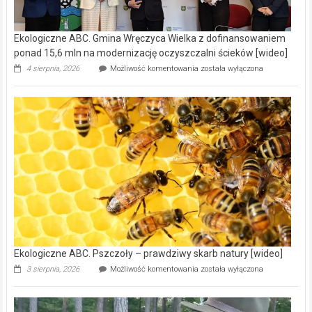
Ekologiczne ABC. Gmina Wręczyca Wielka z dofinansowaniem
ponad 15,6 mln na modernizację oczyszczalni ścieków [wideo]
Ekologiczne
4 sierpnia, 2026
Możliwość komentowania
została wyłączona
ABC.
Gmina
Wręczyca
Wielka
z
dofinansowaniem
ponad
15,6
mln
na
modernizację
oczyszczalni
ścieków
[wideo]
Ekologiczne ABC. Pszczoły – prawdziwy skarb natury [wideo]
Ekologiczne
3 sierpnia, 2026
Możliwość komentowania
została wyłączona
ABC.
Pszczoły
–