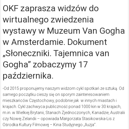
OKF zaprasza widzów do
wirtualnego zwiedzenia
wystawy w Muzeum Van Gogha
w Amsterdamie. Dokument
„Słoneczniki. Tajemnica van
Gogha” zobaczymy 17
października.
-Od 2015 proponujemy naszym widzom cykl spotkań ze sztuką. Od
samego początku cieszy się on sporym zainteresowaniem
mieszkańców Częstochowy, podobnie jak w innych miastach i
krajach. Cykl zachwyca publiczność ponad 1000 kin w 30 krajach,
m.in. w Wielkiej Brytanii, Stanach Zjednoczonych, Kanadzie, Australii
czy Nowej Zelandii – opowiada Małgorzata Stasikowska-Lis z
Ośrodka Kultury Filmowej – Kina Studyjnego „Iluzja”.