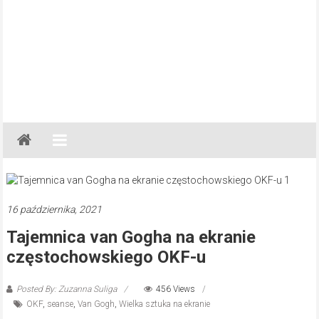
Gazeta
Regionalna
Częstochowa,
Kłobuck,
Lubliniec,
16 października, 2021
Myszków
Tajemnica van Gogha na ekranie
częstochowskiego OKF-u
Posted By: Zuzanna Suliga
456 Views
OKF
,
seanse
,
Van Gogh
,
Wielka sztuka na ekranie