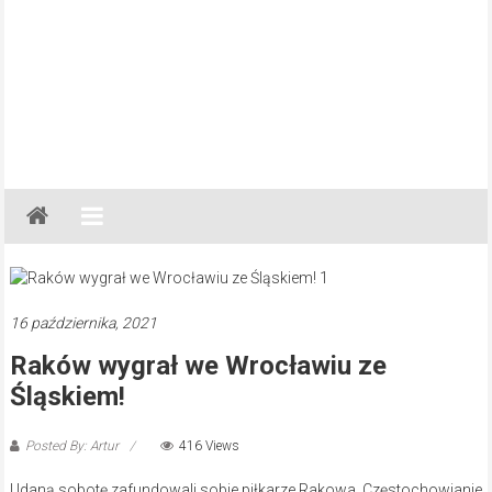
Gazeta
Regionalna
Częstochowa,
Kłobuck,
Lubliniec,
16 października, 2021
Myszków
Raków wygrał we Wrocławiu ze
Śląskiem!
Posted By: Artur
416 Views
Udaną sobotę zafundowali sobie piłkarze Rakowa. Częstochowianie