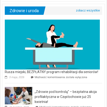
Zdrowie i uroda
Rusza miejski, BEZPŁATNY program rehabilitacji dla seniorów!
Rusza
5 maja, 2026
Możliwość komentowania
została wyłączona
miejski,
BEZPŁATNY
program
„Zdrowie pod kontrolą” – bezpłatna akcja
rehabilitacji
dla
profilaktyczna w Częstochowie już 25
seniorów!
kwietnia!
„Zdrowie