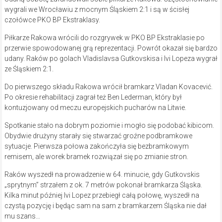
wygrali we Wrocławiu z mocnym Śląskiem 2:1 i są w ścisłej
czołówce PKO BP Ekstraklasy.
Piłkarze Rakowa wrócili do rozgrywek w PKO BP Ekstraklasie po
przerwie spowodowanej grą reprezentacji. Powrót okazał się bardzo
udany. Raków po golach Vladislavsa Gutkovskisa i Ivi Lopeza wygrał
ze Śląskiem 2:1.
Do pierwszego składu Rakowa wrócił bramkarz Vladan Kovacević.
Po okresie rehabilitacji zagrał też Ben Lederman, który był
kontuzjowany od meczu europejskich pucharów na Litwie.
Spotkanie stało na dobrym poziomie i mogło się podobać kibicom.
Obydwie drużyny starały się stwarzać groźne podbramkowe
sytuacje. Pierwsza połowa zakończyła się bezbramkowym
remisem, ale worek bramek rozwiązał się po zmianie stron.
Raków wyszedł na prowadzenie w 64. minucie, gdy Gutkovskis
„sprytnym” strzałem z ok. 7 metrów pokonał bramkarza Śląska.
Kilka minut później Ivi Lopez przebiegł całą połowę, wyszedł na
czystą pozycję i będąc sam na sam z bramkarzem Śląska nie dał
mu szans…