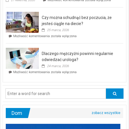
21 kwietnia, 2026
Możliwość komentowania
została wyłączona
pod
kontrolą”
–
Czy można schudnąć bez poczucia, że
bezpłatna
akcja
jesteś ciągle na diecie?
profilaktyczna
25 marca, 2026
w
Czy
Możliwość komentowania
została wyłączona
Częstochowie
można
już
schudnąć
25
bez
kwietnia!
Dlaczego mężczyźni powinni regularnie
poczucia,
że
odwiedzać urologa?
jesteś
24 marca, 2026
ciągle
Dlaczego
Możliwość komentowania
została wyłączona
na
mężczyźni
diecie?
powinni
regularnie
odwiedzać
urologa?
Dom