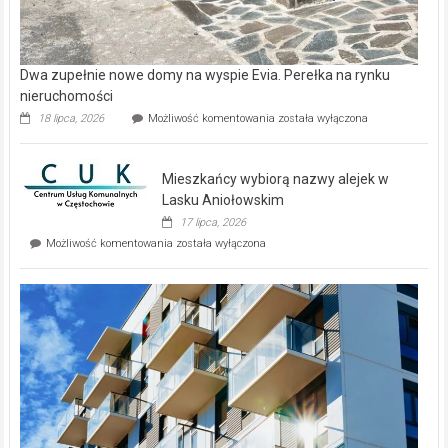
Dwa zupełnie nowe domy na wyspie Evia. Perełka na rynku
nieruchomości
Dwa
18 lipca, 2026
Możliwość komentowania
została wyłączona
zupełnie
nowe
domy
Mieszkańcy wybiorą nazwy alejek w
na
wyspie
Lasku Aniołowskim
Evia.
17 lipca, 2026
Perełka
Mieszkańcy
Możliwość komentowania
została wyłączona
na
wybiorą
rynku
nazwy
nieruchomości
alejek
w
Lasku
Aniołowskim