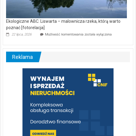
Ekologiczne ABC. Liswarta – malownicza rzeka, którą warto
poznać [fotorelacja]
Ekologiczne
22 lipca, 2026
Możliwość komentowania
została wyłączona
ABC.
Liswarta
–
malownicza
Reklama
rzeka,
którą
warto
poznać
[fotorelacja]