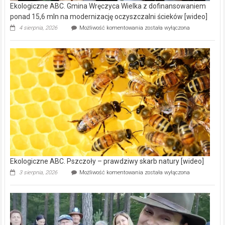
Ekologiczne ABC. Gmina Wręczyca Wielka z dofinansowaniem
ponad 15,6 mln na modernizację oczyszczalni ścieków [wideo]
Ekologiczne
4 sierpnia, 2026
Możliwość komentowania
została wyłączona
ABC.
Gmina
Wręczyca
Wielka
z
dofinansowaniem
ponad
15,6
mln
na
modernizację
oczyszczalni
ścieków
[wideo]
Ekologiczne ABC. Pszczoły – prawdziwy skarb natury [wideo]
Ekologiczne
3 sierpnia, 2026
Możliwość komentowania
została wyłączona
ABC.
Pszczoły
–
prawdziwy
skarb
natury