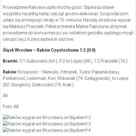
Prowadzenie Rakowa uśpiło trochę gości. Śląska postawił
wszystko na jedną kartę i zaczął groźne atakować. Gospodarzom
udało się zmniejszyć straty w 76. minucie. Na listę strzelców wpisał
się Mateusz Praszelik. Piłkarze trenera Marka Papszuna utrzymali
prowadzenie do końca meczu i po ostatnim gwizdku sędziego mogli
cieszyć się z 6 zwycięstwa w sezonie.
Śląsk Wrocław – Raków Częstochowa 1:2 (0:0)
Bramki:
0:1 Gutkovskis (64.), 0:2 Ivi Lopez (68.), 1:2 Praszelik (76.)
Raków:
Kovacević – Niewulis, Petrasek, Tudor, Papanikolaou,
Poletanović, Lederman, Kun, Wdowiak (74. Szelągowski), Ivi Lopez
(82. Sturgeon), Gutkovskis (74. Arak.)
AK
Foto: AK