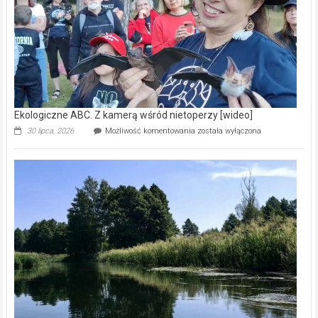
[wideo]
Ekologiczne ABC. Z kamerą wśród nietoperzy [wideo]
Ekologiczne
30 lipca, 2026
Możliwość komentowania
została wyłączona
ABC.
Z
kamerą
wśród
nietoperzy
[wideo]