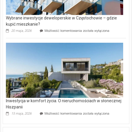
Wybrane inwestycje deweloperskie w Częstochowie – gdzie
kupić mieszkanie?
Wybrane
20 maja, 2026
Możliwość komentowania
została wyłączona
inwestycje
deweloperskie
w Częstochowie
–
gdzie
kupić
mieszkanie?
Inwestycja w komfort życia. O nieruchomościach w słonecznej
Hiszpanii
Inwestycja
15 maja, 2026
Możliwość komentowania
została wyłączona
w komfort
życia.
O nieruchomościach