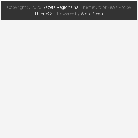
Copyright © 2026
Gazeta Regionalna
. Theme: ColorNews Pro by
ThemeGrill
. Powered by
WordPress
.