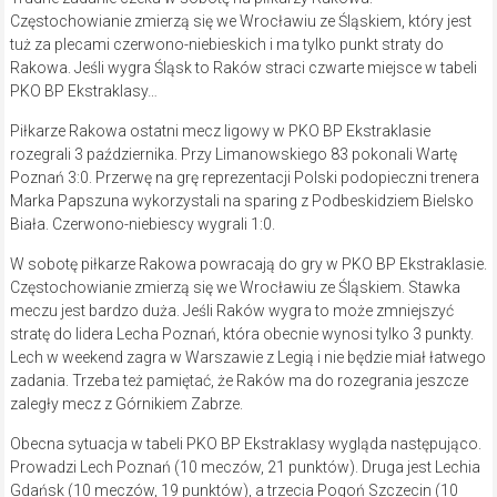
Częstochowianie zmierzą się we Wrocławiu ze Śląskiem, który jest
tuż za plecami czerwono-niebieskich i ma tylko punkt straty do
Rakowa. Jeśli wygra Śląsk to Raków straci czwarte miejsce w tabeli
PKO BP Ekstraklasy…
Piłkarze Rakowa ostatni mecz ligowy w PKO BP Ekstraklasie
rozegrali 3 października. Przy Limanowskiego 83 pokonali Wartę
Poznań 3:0. Przerwę na grę reprezentacji Polski podopieczni trenera
Marka Papszuna wykorzystali na sparing z Podbeskidziem Bielsko
Biała. Czerwono-niebiescy wygrali 1:0.
W sobotę piłkarze Rakowa powracają do gry w PKO BP Ekstraklasie.
Częstochowianie zmierzą się we Wrocławiu ze Śląskiem. Stawka
meczu jest bardzo duża. Jeśli Raków wygra to może zmniejszyć
stratę do lidera Lecha Poznań, która obecnie wynosi tylko 3 punkty.
Lech w weekend zagra w Warszawie z Legią i nie będzie miał łatwego
zadania. Trzeba też pamiętać, że Raków ma do rozegrania jeszcze
zaległy mecz z Górnikiem Zabrze.
Obecna sytuacja w tabeli PKO BP Ekstraklasy wygląda następująco.
Prowadzi Lech Poznań (10 meczów, 21 punktów). Druga jest Lechia
Gdańsk (10 meczów, 19 punktów), a trzecia Pogoń Szczecin (10