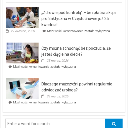
BEZPŁATNY
program
„Zdrowie pod kontrolą” – bezpłatna akcja
rehabilitacji
dla
profilaktyczna w Częstochowie już 25
seniorów!
kwietnia!
„Zdrowie
21 kwietnia, 2026
Możliwość komentowania
została wyłączona
pod
kontrolą”
–
Czy można schudnąć bez poczucia, że
bezpłatna
akcja
jesteś ciągle na diecie?
profilaktyczna
25 marca, 2026
w
Czy
Możliwość komentowania
została wyłączona
Częstochowie
można
już
schudnąć
25
bez
kwietnia!
Dlaczego mężczyźni powinni regularnie
poczucia,
że
odwiedzać urologa?
jesteś
24 marca, 2026
ciągle
Dlaczego
Możliwość komentowania
została wyłączona
na
mężczyźni
diecie?
powinni
regularnie
odwiedzać
urologa?