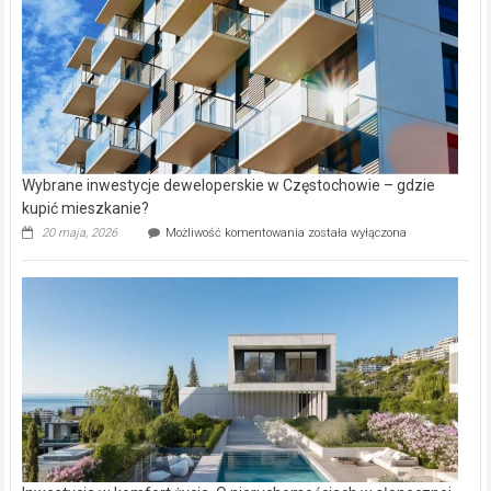
Wybrane inwestycje deweloperskie w Częstochowie – gdzie
kupić mieszkanie?
Wybrane
20 maja, 2026
Możliwość komentowania
została wyłączona
inwestycje
deweloperskie
w Częstochowie
–
gdzie
kupić
mieszkanie?