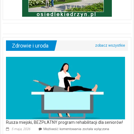
Zdrowie i uroda
Rusza miejski, BEZPŁATNY program rehabilitacji dla seniorów!
Rusza
5 maja, 2026
Możliwość komentowania
została wyłączona
miejski,