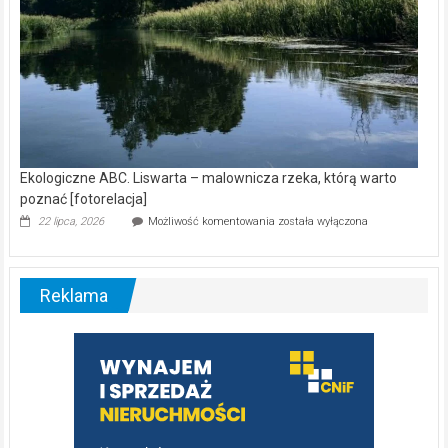
Ekologiczne ABC. Liswarta – malownicza rzeka, którą warto
poznać [fotorelacja]
Ekologiczne
22 lipca, 2026
Możliwość komentowania
została wyłączona
ABC.
Liswarta
–
malownicza
Reklama
rzeka,
którą
warto
poznać
[fotorelacja]