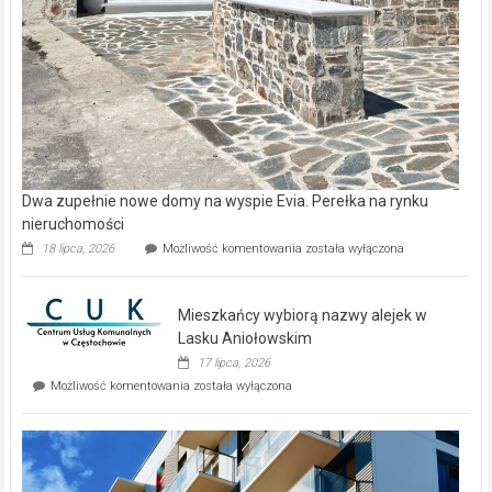
Dwa zupełnie nowe domy na wyspie Evia. Perełka na rynku
nieruchomości
Dwa
18 lipca, 2026
Możliwość komentowania
została wyłączona
zupełnie
nowe
domy
Mieszkańcy wybiorą nazwy alejek w
na
wyspie
Lasku Aniołowskim
Evia.
17 lipca, 2026
Perełka
Mieszkańcy
Możliwość komentowania
została wyłączona
na
wybiorą
rynku
nazwy
nieruchomości
alejek
w
Lasku
Aniołowskim