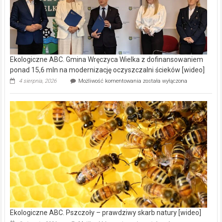
Ekologiczne ABC. Gmina Wręczyca Wielka z dofinansowaniem
ponad 15,6 mln na modernizację oczyszczalni ścieków [wideo]
Ekologiczne
4 sierpnia, 2026
Możliwość komentowania
została wyłączona
ABC.
Gmina
Wręczyca
Wielka
z
dofinansowaniem
ponad
15,6
mln
na
modernizację
oczyszczalni
ścieków
[wideo]
Ekologiczne ABC. Pszczoły – prawdziwy skarb natury [wideo]