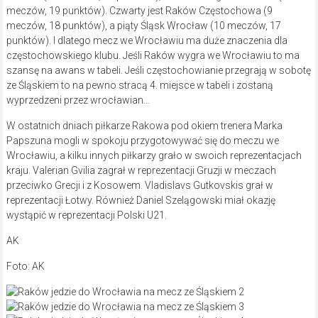
meczów, 19 punktów). Czwarty jest Raków Częstochowa (9
meczów, 18 punktów), a piąty Śląsk Wrocław (10 meczów, 17
punktów). I dlatego mecz we Wrocławiu ma duże znaczenia dla
częstochowskiego klubu. Jeśli Raków wygra we Wrocławiu to ma
szansę na awans w tabeli. Jeśli częstochowianie przegrają w sobotę
ze Śląskiem to na pewno stracą 4. miejsce w tabeli i zostaną
wyprzedzeni przez wrocławian…
W ostatnich dniach piłkarze Rakowa pod okiem trenera Marka
Papszuna mogli w spokoju przygotowywać się do meczu we
Wrocławiu, a kilku innych piłkarzy grało w swoich reprezentacjach
kraju. Valerian Gvilia zagrał w reprezentacji Gruzji w meczach
przeciwko Grecji i z Kosowem. Vladislavs Gutkovskis grał w
reprezentacji Łotwy. Również Daniel Szelągowski miał okazję
wystąpić w reprezentacji Polski U21.
AK
Foto: AK