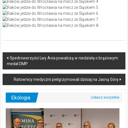
Post
Spedrowerzyści Lwy Avia powalczą w niedzielę o brązowym
medal DMP
navigation
Ratownicy medyczni pielgrzymowali dzisiaj na Jasną Górę
Ekologia