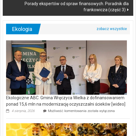
Porady ekspertów od spraw finansowych. Poradnik dla
frankowicza (część 3)
Ekologia
Ekologiczne ABC. Gmina Wręczyca Wielka z dofinansowaniem
ponad 15,6 mln na modernizację oczyszczalni ścieków [wideo]
Ekologiczne
4 sierpnia, 2026
Możliwość komentowania
została wyłączona
ABC.
Gmina
Wręczyca
Wielka
z