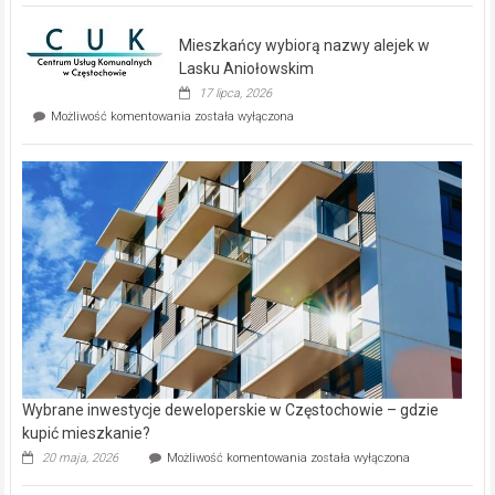
nowe
domy
Mieszkańcy wybiorą nazwy alejek w
na
wyspie
Lasku Aniołowskim
Evia.
17 lipca, 2026
Perełka
Mieszkańcy
Możliwość komentowania
została wyłączona
na
wybiorą
rynku
nazwy
nieruchomości
alejek
w
Lasku
Aniołowskim
Wybrane inwestycje deweloperskie w Częstochowie – gdzie
kupić mieszkanie?
Wybrane
20 maja, 2026
Możliwość komentowania
została wyłączona
inwestycje
deweloperskie