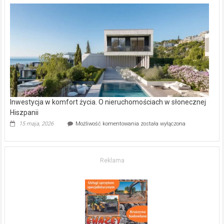
w Częstochowie
–
gdzie
kupić
mieszkanie?
Inwestycja w komfort życia. O nieruchomościach w słonecznej
Hiszpanii
Inwestycja
15 maja, 2026
Możliwość komentowania
została wyłączona
w komfort
życia.
O nieruchomościach
w słonecznej
Reklama
Hiszpanii