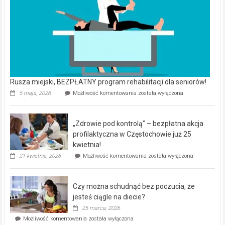
Rusza miejski, BEZPŁATNY program rehabilitacji dla seniorów!
Rusza
5 maja, 2026
Możliwość komentowania
została wyłączona
miejski,
BEZPŁATNY
program
„Zdrowie pod kontrolą” – bezpłatna akcja
rehabilitacji
dla
profilaktyczna w Częstochowie już 25
seniorów!
kwietnia!
„Zdrowie
21 kwietnia, 2026
Możliwość komentowania
została wyłączona
pod
kontrolą”
–
Czy można schudnąć bez poczucia, że
bezpłatna
akcja
jesteś ciągle na diecie?
profilaktyczna
25 marca, 2026
w
Czy
Możliwość komentowania
została wyłączona
Częstochowie