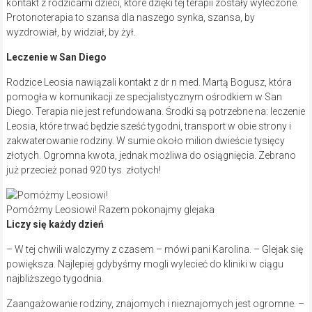
kontakt z rodzicami dzieci, które dzięki tej terapii zostały wyleczone.
Protonoterapia to szansa dla naszego synka, szansa, by
wyzdrowiał, by widział, by żył.
Leczenie w San Diego
Rodzice Leosia nawiązali kontakt z dr n med. Martą Bogusz, która
pomogła w komunikacji ze specjalistycznym ośrodkiem w San
Diego. Terapia nie jest refundowana. Środki są potrzebne na: leczenie
Leosia, które trwać będzie sześć tygodni, transport w obie strony i
zakwaterowanie rodziny. W sumie około milion dwieście tysięcy
złotych. Ogromna kwota, jednak możliwa do osiągnięcia. Zebrano
już przecież ponad 920 tys. złotych!
Pomóżmy Leosiowi! Razem pokonajmy glejaka
Liczy się każdy dzień
– W tej chwili walczymy z czasem – mówi pani Karolina. – Glejak się
powiększa. Najlepiej gdybyśmy mogli wylecieć do kliniki w ciągu
najbliższego tygodnia.
Zaangażowanie rodziny, znajomych i nieznajomych jest ogromne. –