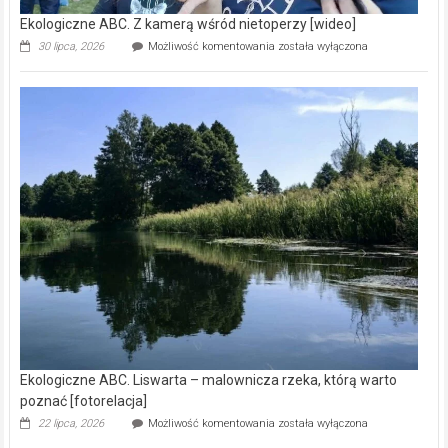
Ekologiczne ABC. Z kamerą wśród nietoperzy [wideo]
Ekologiczne
30 lipca, 2026
Możliwość komentowania
została wyłączona
ABC.
Z
kamerą
wśród
nietoperzy
[wideo]
Ekologiczne ABC. Liswarta – malownicza rzeka, którą warto
poznać [fotorelacja]
Ekologiczne
22 lipca, 2026
Możliwość komentowania
została wyłączona
ABC.