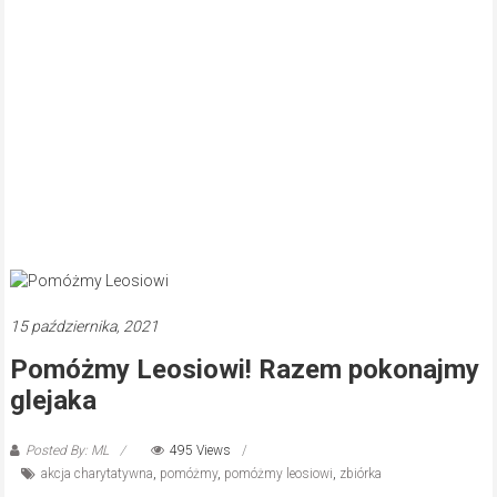
15 października, 2021
Pomóżmy Leosiowi! Razem pokonajmy
glejaka
Posted By: ML
495 Views
akcja charytatywna
,
pomóżmy
,
pomóżmy leosiowi
,
zbiórka