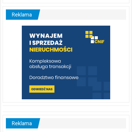
Liswarta
–
malownicza
Reklama
rzeka,
którą
warto
poznać
[fotorelacja]
Reklama