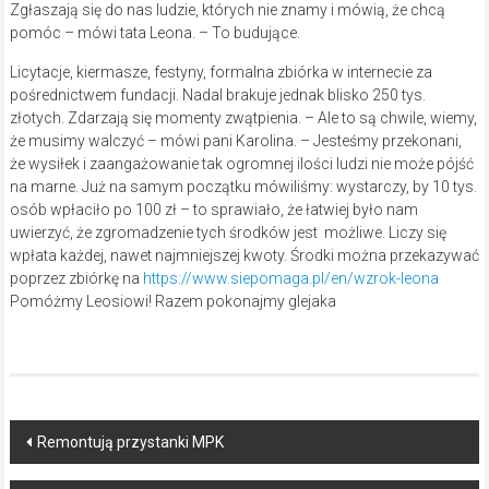
Zgłaszają się do nas ludzie, których nie znamy i mówią, że chcą
pomóc – mówi tata Leona. – To budujące.
Licytacje, kiermasze, festyny, formalna zbiórka w internecie za
pośrednictwem fundacji. Nadal brakuje jednak blisko 250 tys.
złotych. Zdarzają się momenty zwątpienia. – Ale to są chwile, wiemy,
że musimy walczyć – mówi pani Karolina. – Jesteśmy przekonani,
że wysiłek i zaangażowanie tak ogromnej ilości ludzi nie może pójść
na marne. Już na samym początku mówiliśmy: wystarczy, by 10 tys.
osób wpłaciło po 100 zł – to sprawiało, że łatwiej było nam
uwierzyć, że zgromadzenie tych środków jest możliwe. Liczy się
wpłata każdej, nawet najmniejszej kwoty. Środki można przekazywać
poprzez zbiórkę na
https://www.siepomaga.pl/en/wzrok-leona
Pomóżmy Leosiowi! Razem pokonajmy glejaka
Post
Remontują przystanki MPK
navigation