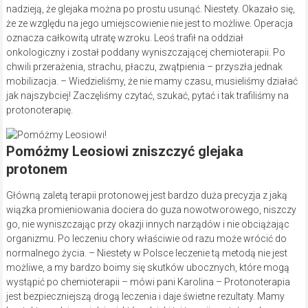
nadzieją, że glejaka można po prostu usunąć. Niestety. Okazało się,
że ze względu na jego umiejscowienie nie jest to możliwe. Operacja
oznacza całkowitą utratę wzroku. Leoś trafił na oddział
onkologiczny i został poddany wyniszczającej chemioterapii. Po
chwili przerażenia, strachu, płaczu, zwątpienia – przyszła jednak
mobilizacja. – Wiedzieliśmy, że nie mamy czasu, musieliśmy działać
jak najszybciej! Zaczęliśmy czytać, szukać, pytać i tak trafiliśmy na
protonoterapię.
Pomóżmy Leosiowi zniszczyć glejaka
protonem
Główną zaletą terapii protonowej jest bardzo duża precyzja z jaką
wiązka promieniowania dociera do guza nowotworowego, niszczy
go, nie wyniszczając przy okazji innych narządów i nie obciążając
organizmu. Po leczeniu chory właściwie od razu może wrócić do
normalnego życia. – Niestety w Polsce leczenie tą metodą nie jest
możliwe, a my bardzo boimy się skutków ubocznych, które mogą
wystąpić po chemioterapii – mówi pani Karolina – Protonoterapia
jest bezpieczniejszą drogą leczenia i daje świetne rezultaty. Mamy