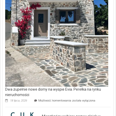
Dwa zupełnie nowe domy na wyspie Evia. Perełka na rynku
nieruchomości
Dwa
18 lipca, 2026
Możliwość komentowania
została wyłączona
zupełnie
nowe
domy