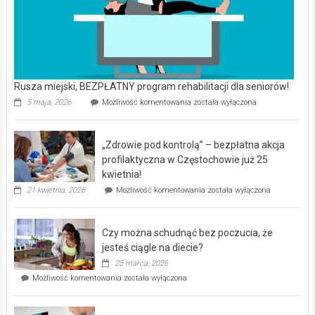
Rusza miejski, BEZPŁATNY program rehabilitacji dla seniorów!
Rusza
5 maja, 2026
Możliwość komentowania
została wyłączona
miejski,
BEZPŁATNY
program
„Zdrowie pod kontrolą” – bezpłatna akcja
rehabilitacji
dla
profilaktyczna w Częstochowie już 25
seniorów!
kwietnia!
„Zdrowie
21 kwietnia, 2026
Możliwość komentowania
została wyłączona
pod
kontrolą”
–
Czy można schudnąć bez poczucia, że
bezpłatna
akcja
jesteś ciągle na diecie?
profilaktyczna
25 marca, 2026
w
Czy
Możliwość komentowania
została wyłączona
Częstochowie
można
już
schudnąć
25
bez
kwietnia!