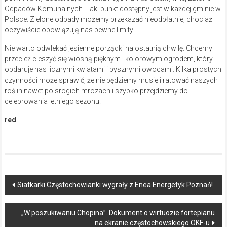
Odpadów Komunalnych. Taki punkt dostępny jest w każdej gminie w
Polsce. Zielone odpady możemy przekazać nieodpłatnie, chociaż
oczywiście obowiązują nas pewne limity.
Nie warto odwlekać jesienne porządki na ostatnią chwilę. Chcemy
przecież cieszyć się wiosną pięknym i kolorowym ogrodem, który
obdaruje nas licznymi kwiatami i pysznymi owocami. Kilka prostych
czynności może sprawić, że nie będziemy musieli ratować naszych
roślin nawet po srogich mrozach i szybko przejdziemy do
celebrowania letniego sezonu.
red
Post
Siatkarki Częstochowianki wygrały z Enea Energetyk Poznań!
navigation
„W poszukiwaniu Chopina”. Dokument o wirtuozie fortepianu
na ekranie częstochowskiego OKF-u