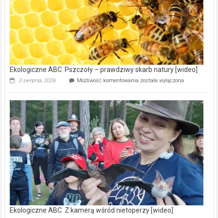
15,6
mln
na
modernizację
oczyszczalni
ścieków
[wideo]
Ekologiczne ABC. Pszczoły – prawdziwy skarb natury [wideo]
Ekologiczne
3 sierpnia, 2026
Możliwość komentowania
została wyłączona
ABC.
Pszczoły
–
prawdziwy
skarb
natury
[wideo]
Ekologiczne ABC. Z kamerą wśród nietoperzy [wideo]