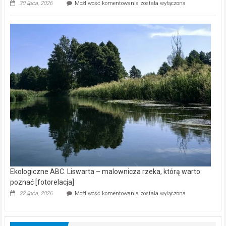
Ekologiczne
30 lipca, 2026
Możliwość komentowania
została wyłączona
ABC.
Z
kamerą
wśród
nietoperzy
[wideo]
Ekologiczne ABC. Liswarta – malownicza rzeka, którą warto
poznać [fotorelacja]
Ekologiczne
22 lipca, 2026
Możliwość komentowania
została wyłączona
ABC.
Liswarta
–
malownicza