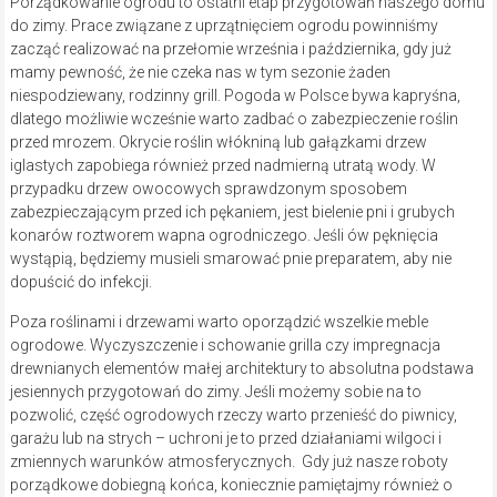
Porządkowanie ogrodu to ostatni etap przygotowań naszego domu
do zimy. Prace związane z uprzątnięciem ogrodu powinniśmy
zacząć realizować na przełomie września i października, gdy już
mamy pewność, że nie czeka nas w tym sezonie żaden
niespodziewany, rodzinny grill. Pogoda w Polsce bywa kapryśna,
dlatego możliwie wcześnie warto zadbać o zabezpieczenie roślin
przed mrozem. Okrycie roślin włókniną lub gałązkami drzew
iglastych zapobiega również przed nadmierną utratą wody. W
przypadku drzew owocowych sprawdzonym sposobem
zabezpieczającym przed ich pękaniem, jest bielenie pni i grubych
konarów roztworem wapna ogrodniczego. Jeśli ów pęknięcia
wystąpią, będziemy musieli smarować pnie preparatem, aby nie
dopuścić do infekcji.
Poza roślinami i drzewami warto oporządzić wszelkie meble
ogrodowe. Wyczyszczenie i schowanie grilla czy impregnacja
drewnianych elementów małej architektury to absolutna podstawa
jesiennych przygotowań do zimy. Jeśli możemy sobie na to
pozwolić, część ogrodowych rzeczy warto przenieść do piwnicy,
garażu lub na strych – uchroni je to przed działaniami wilgoci i
zmiennych warunków atmosferycznych. Gdy już nasze roboty
porządkowe dobiegną końca, koniecznie pamiętajmy również o