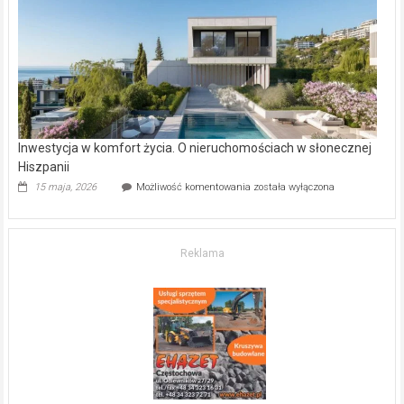
gdzie
kupić
mieszkanie?
Inwestycja w komfort życia. O nieruchomościach w słonecznej
Hiszpanii
Inwestycja
15 maja, 2026
Możliwość komentowania
została wyłączona
w komfort
życia.
O nieruchomościach
w słonecznej
Reklama
Hiszpanii