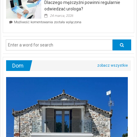
Dlaczego mężczyźni powinni regularnie
poczucia,
że
odwiedzać urologa?
jesteś
24 marca, 2026
ciągle
Dlaczego
Możliwość komentowania
została wyłączona
na
mężczyźni
diecie?
powinni
regularnie
odwiedzać
urologa?
Dom