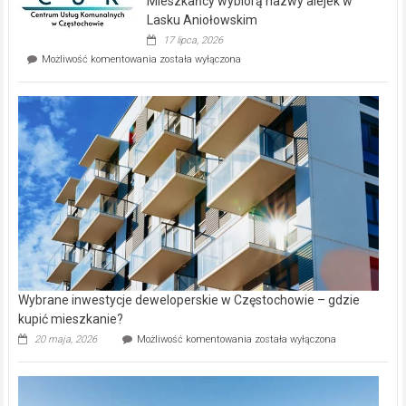
Mieszkańcy wybiorą nazwy alejek w
na
wyspie
Lasku Aniołowskim
Evia.
17 lipca, 2026
Perełka
Mieszkańcy
Możliwość komentowania
została wyłączona
na
wybiorą
rynku
nazwy
nieruchomości
alejek
w
Lasku
Aniołowskim
Wybrane inwestycje deweloperskie w Częstochowie – gdzie
kupić mieszkanie?
Wybrane
20 maja, 2026
Możliwość komentowania
została wyłączona
inwestycje
deweloperskie
w Częstochowie
–