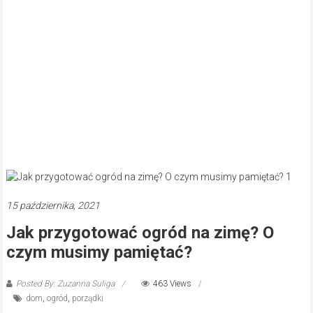
15 października, 2021
Jak przygotować ogród na zimę? O
czym musimy pamiętać?
Posted By: Zuzanna Suliga
463 Views
dom
,
ogród
,
porządki