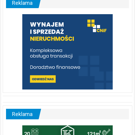
Reklama
rzeka,
którą
warto
poznać
[fotorelacja]
Reklama