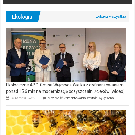
Ekologia
Ekologiczne ABC. Gmina Wręczyca Wielka z dofinansowaniem
ponad 15,6 mln na modernizację oczyszczalni ścieków [wideo]
Ekologiczne
4 sierpnia, 2026
Możliwość komentowania
została wyłączona
ABC.
Gmina
Wręczyca
Wielka
z
dofinansowaniem
ponad