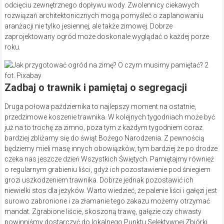
odcięciu zewnętrznego dopływu wody. Zwolennicy ciekawych
rozwiązań architektonicznych mogą pomyśleć o zaplanowaniu
aranżacji nie tylko jesiennej, ale także zimowej. Dobrze
zaprojektowany ogród może doskonale wyglądać o każdej porze
roku.
fot. Pixabay
Zadbaj o trawnik i pamiętaj o segregacji
Druga połowa października to najlepszy moment na ostatnie,
przedzimowe koszenie trawnika. W kolejnych tygodniach może być
już na to trochę za zimno, poza tym z każdym tygodniem coraz
bardziej zbliżamy się do świąt Bożego Narodzenia. Z pewnością
będziemy mieli masę innych obowiązków, tym bardziej że po drodze
czeka nas jeszcze dzień Wszystkich Świętych. Pamiętajmy również
o regularnym grabieniu liści, gdyż ich pozostawienie pod śniegiem
grozi uszkodzeniem trawnika. Dobrze jednak pozostawić ich
niewielki stos dla jeżyków. Warto wiedzieć, że palenie liści i gałęzi jest
surowo zabronione i za złamanie tego zakazu możemy otrzymać
mandat. Zgrabione liście, skoszoną trawę, gałęzie czy chwasty
powinniśmy dostarczyć do lokalnego Punktu Selektywnej Zbiórki