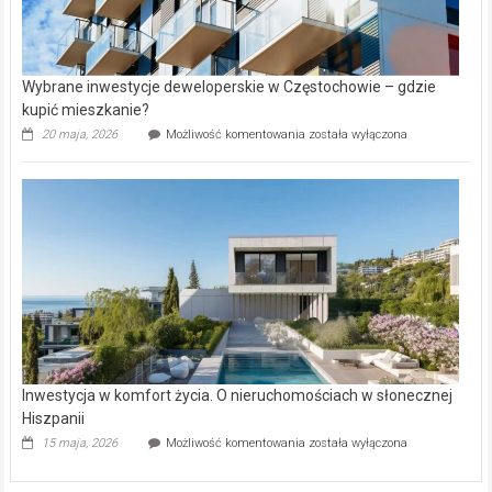
Wybrane inwestycje deweloperskie w Częstochowie – gdzie
kupić mieszkanie?
Wybrane
20 maja, 2026
Możliwość komentowania
została wyłączona
inwestycje
deweloperskie
w Częstochowie
–
gdzie
kupić
mieszkanie?
Inwestycja w komfort życia. O nieruchomościach w słonecznej
Hiszpanii
Inwestycja
15 maja, 2026
Możliwość komentowania
została wyłączona
w komfort
życia.