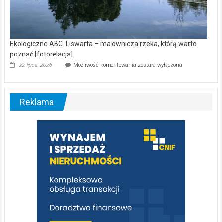
Ekologiczne ABC. Liswarta – malownicza rzeka, którą warto
poznać [fotorelacja]
Ekologiczne
22 lipca, 2026
Możliwość komentowania
została wyłączona
ABC.
Liswarta
–
malownicza
Reklama
rzeka,
którą
warto
poznać
[fotorelacja]