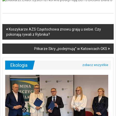
Post
Koszykarze AZS Częstochowa znowu grają u siebie. Czy
pokonają rywali z Rybnika?
navigation
Piłkarze Skry „podejmują” w Katowicach GKS
Ekologia