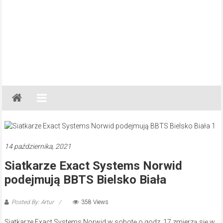
Gazeta
Regionalna
Częstochowa,
Kłobuck,
Lubliniec,
14 października, 2021
Myszków
Siatkarze Exact Systems Norwid
podejmują BBTS Bielsko Biała
Posted By: Artur
358 Views
Siatkarze Exact Systems Norwid w sobotę o godz. 17 zmierzą się w