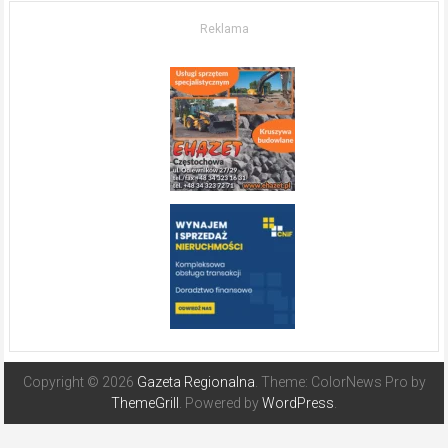
O nieruchomościach
w słonecznej
Reklama
Hiszpanii
Copyright © 2026
Gazeta Regionalna
. Theme: ColorNews Pro by
ThemeGrill
. Powered by
WordPress
.