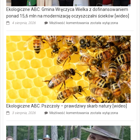
Ekologiczne ABC. Gmina Wręczyca Wielka z dofinansowaniem
ponad 15,6 mln na modernizację oczyszczalni ścieków [wideo]
Ekologiczne
4 sierpnia, 2026
Możliwość komentowania
została wyłączona
ABC.
Gmina
Wręczyca
Wielka
z
dofinansowaniem
ponad
15,6
mln
na
modernizację
oczyszczalni
ścieków
[wideo]
Ekologiczne ABC. Pszczoły – prawdziwy skarb natury [wideo]
Ekologiczne
3 sierpnia, 2026
Możliwość komentowania
została wyłączona
ABC.
Pszczoły
–
prawdziwy
skarb