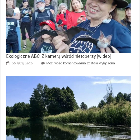
natury
[wideo]
Ekologiczne ABC. Z kamerą wśród nietoperzy [wideo]
Ekologiczne
30 lipca, 2026
Możliwość komentowania
została wyłączona
ABC.
Z
kamerą
wśród
nietoperzy
[wideo]