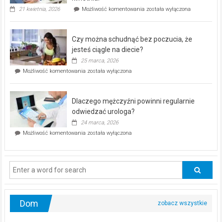
„Zdrowie
21 kwietnia, 2026
Możliwość komentowania
została wyłączona
pod
kontrolą”
–
Czy można schudnąć bez poczucia, że
bezpłatna
akcja
jesteś ciągle na diecie?
profilaktyczna
25 marca, 2026
w
Czy
Możliwość komentowania
została wyłączona
Częstochowie
można
już
schudnąć
25
bez
kwietnia!
Dlaczego mężczyźni powinni regularnie
poczucia,
że
odwiedzać urologa?
jesteś
24 marca, 2026
ciągle
Dlaczego
Możliwość komentowania
została wyłączona
na
mężczyźni
diecie?
powinni
regularnie
odwiedzać
urologa?
Dom