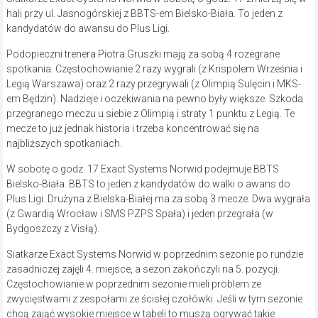
hali przy ul. Jasnogórskiej z BBTS-em Bielsko-Biała. To jeden z
kandydatów do awansu do Plus Ligi.
Podopieczni trenera Piotra Gruszki mają za sobą 4 rozegrane
spotkania. Częstochowianie 2 razy wygrali (z Krispolem Września i
Legią Warszawa) oraz 2 razy przegrywali (z Olimpią Sulęcin i MKS-
em Będzin). Nadzieje i oczekiwania na pewno były większe. Szkoda
przegranego meczu u siebie z Olimpią i straty 1 punktu z Legią. Te
mecze to już jednak historia i trzeba koncentrować się na
najbliższych spotkaniach.
W sobotę o godz. 17 Exact Systems Norwid podejmuje BBTS
Bielsko-Biała. BBTS to jeden z kandydatów do walki o awans do
Plus Ligi. Drużyna z Bielska-Białej ma za sobą 3 mecze. Dwa wygrała
(z Gwardią Wrocław i SMS PZPS Spała) i jeden przegrała (w
Bydgoszczy z Visłą).
Siatkarze Exact Systems Norwid w poprzednim sezonie po rundzie
zasadniczej zajęli 4. miejsce, a sezon zakończyli na 5. pozycji.
Częstochowianie w poprzednim sezonie mieli problem ze
zwycięstwami z zespołami ze ścisłej czołówki. Jeśli w tym sezonie
chcą zająć wysokie miejsce w tabeli to muszą ogrywać takie