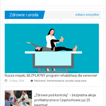
Zdrowie i uroda
Rusza miejski, BEZPŁATNY program rehabilitacji dla seniorów!
Rusza
5 maja, 2026
Możliwość komentowania
została wyłączona
miejski,
BEZPŁATNY
program
„Zdrowie pod kontrolą” – bezpłatna akcja
rehabilitacji
dla
profilaktyczna w Częstochowie już 25
seniorów!
kwietnia!