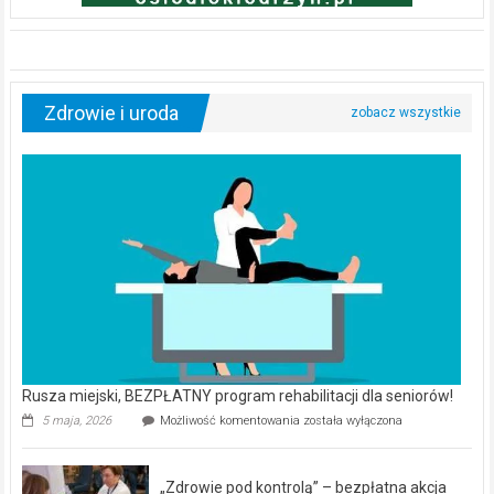
Zdrowie i uroda
Rusza miejski, BEZPŁATNY program rehabilitacji dla seniorów!
Rusza
5 maja, 2026
Możliwość komentowania
została wyłączona
miejski,
BEZPŁATNY
program
„Zdrowie pod kontrolą” – bezpłatna akcja
rehabilitacji