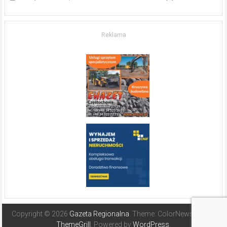
w komfort
życia.
O nieruchomościach
w słonecznej
Reklama
Hiszpanii
Copyright © 2026
Gazeta Regionalna
. Theme: ColorNews Pro by
ThemeGrill
. Powered by
WordPress
.