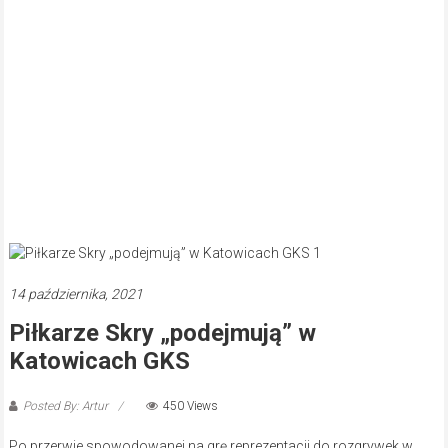
14 października, 2021
Piłkarze Skry „podejmują” w
Katowicach GKS
Posted By: Artur
450 Views
Po przerwie spowodowanej na grę reprezentacji do rozgrywek w