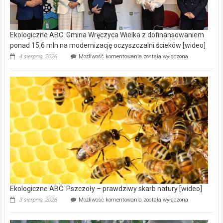
Ekologiczne ABC. Gmina Wręczyca Wielka z dofinansowaniem
ponad 15,6 mln na modernizację oczyszczalni ścieków [wideo]
Ekologiczne
4 sierpnia, 2026
Możliwość komentowania
została wyłączona
ABC.
Gmina
Wręczyca
Wielka
z
dofinansowaniem
ponad
15,6
mln
na
modernizację
oczyszczalni
ścieków
[wideo]
Ekologiczne ABC. Pszczoły – prawdziwy skarb natury [wideo]
Ekologiczne
3 sierpnia, 2026
Możliwość komentowania
została wyłączona
ABC.
Pszczoły