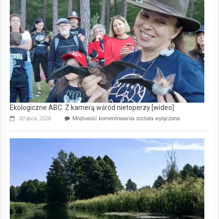
–
prawdziwy
skarb
natury
[wideo]
Ekologiczne ABC. Z kamerą wśród nietoperzy [wideo]
Ekologiczne
30 lipca, 2026
Możliwość komentowania
została wyłączona
ABC.
Z
kamerą
wśród
nietoperzy
[wideo]