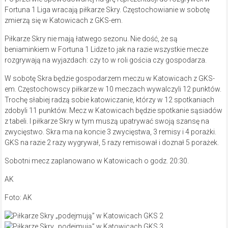
Fortuna 1 Liga wracają piłkarze Skry. Częstochowianie w sobotę
zmierzą się w Katowicach z GKS-em.
Piłkarze Skry nie mają łatwego sezonu. Nie dość, że są
beniaminkiem w Fortuna 1 Lidze to jak na razie wszystkie mecze
rozgrywają na wyjazdach: czy to w roli gościa czy gospodarza.
W sobotę Skra będzie gospodarzem meczu w Katowicach z GKS-
em. Częstochowscy piłkarze w 10 meczach wywalczyli 12 punktów.
Trochę słabiej radzą sobie katowiczanie, którzy w 12 spotkaniach
zdobyli 11 punktów. Mecz w Katowicach będzie spotkanie sąsiadów
z tabeli. I piłkarze Skry w tym muszą upatrywać swoją szansę na
zwycięstwo. Skra ma na koncie 3 zwycięstwa, 3 remisy i 4 porażki.
GKS na razie 2 razy wygrywał, 5 razy remisował i doznał 5 porażek.
Sobotni mecz zaplanowano w Katowicach o godz. 20:30.
AK
Foto: AK