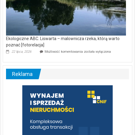
Ekologiczne ABC. Liswarta – malownicza rzeka, którą warto
poznać [fotorelacja]
Ekologiczne
22 lipca, 2026
Możliwość komentowania
została wyłączona
ABC.
Liswarta
–
malownicza
Reklama
rzeka,
którą
warto
poznać
[fotorelacja]