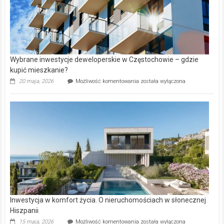
Wybrane inwestycje deweloperskie w Częstochowie – gdzie
kupić mieszkanie?
Wybrane
20 maja, 2026
Możliwość komentowania
została wyłączona
inwestycje
deweloperskie
w Częstochowie
–
gdzie
kupić
mieszkanie?
Inwestycja w komfort życia. O nieruchomościach w słonecznej
Hiszpanii
Inwestycja
15 maja, 2026
Możliwość komentowania
została wyłączona