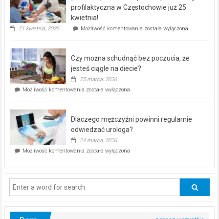
dla
profilaktyczna w Częstochowie już 25
seniorów!
kwietnia!
„Zdrowie
21 kwietnia, 2026
Możliwość komentowania
została wyłączona
pod
kontrolą”
–
Czy można schudnąć bez poczucia, że
bezpłatna
akcja
jesteś ciągle na diecie?
profilaktyczna
25 marca, 2026
w
Czy
Możliwość komentowania
została wyłączona
Częstochowie
można
już
schudnąć
25
bez
kwietnia!
Dlaczego mężczyźni powinni regularnie
poczucia,
że
odwiedzać urologa?
jesteś
24 marca, 2026
ciągle
Dlaczego
Możliwość komentowania
została wyłączona
na
mężczyźni
diecie?
powinni
regularnie
odwiedzać
urologa?