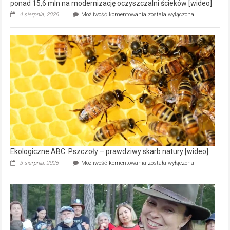
ponad 15,6 mln na modernizację oczyszczalni ścieków [wideo]
Ekologiczne
4 sierpnia, 2026
Możliwość komentowania
została wyłączona
ABC.
Gmina
Wręczyca
Wielka
z
dofinansowaniem
ponad
15,6
mln
na
modernizację
oczyszczalni
ścieków
[wideo]
Ekologiczne ABC. Pszczoły – prawdziwy skarb natury [wideo]
Ekologiczne
3 sierpnia, 2026
Możliwość komentowania
została wyłączona
ABC.
Pszczoły
–
prawdziwy
skarb
natury
[wideo]