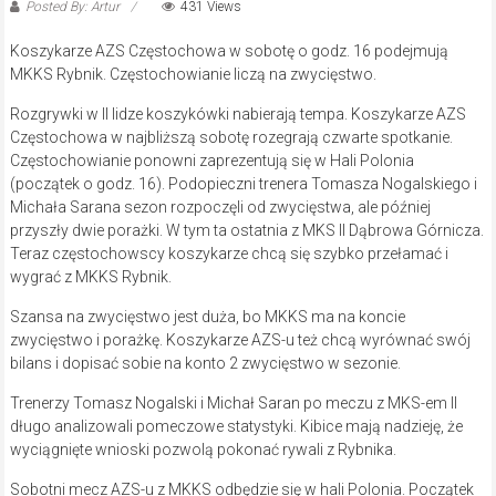
Posted By: Artur
431 Views
Koszykarze AZS Częstochowa w sobotę o godz. 16 podejmują
MKKS Rybnik. Częstochowianie liczą na zwycięstwo.
Rozgrywki w II lidze koszykówki nabierają tempa. Koszykarze AZS
Częstochowa w najbliższą sobotę rozegrają czwarte spotkanie.
Częstochowianie ponowni zaprezentują się w Hali Polonia
(początek o godz. 16). Podopieczni trenera Tomasza Nogalskiego i
Michała Sarana sezon rozpoczęli od zwycięstwa, ale później
przyszły dwie porażki. W tym ta ostatnia z MKS II Dąbrowa Górnicza.
Teraz częstochowscy koszykarze chcą się szybko przełamać i
wygrać z MKKS Rybnik.
Szansa na zwycięstwo jest duża, bo MKKS ma na koncie
zwycięstwo i porażkę. Koszykarze AZS-u też chcą wyrównać swój
bilans i dopisać sobie na konto 2 zwycięstwo w sezonie.
Trenerzy Tomasz Nogalski i Michał Saran po meczu z MKS-em II
długo analizowali pomeczowe statystyki. Kibice mają nadzieję, że
wyciągnięte wnioski pozwolą pokonać rywali z Rybnika.
Sobotni mecz AZS-u z MKKS odbędzie się w hali Polonia. Początek