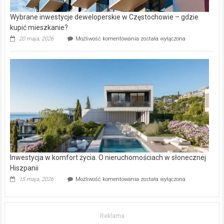
Wybrane inwestycje deweloperskie w Częstochowie – gdzie
kupić mieszkanie?
Wybrane
20 maja, 2026
Możliwość komentowania
została wyłączona
inwestycje
deweloperskie
w Częstochowie
–
gdzie
kupić
mieszkanie?
Inwestycja w komfort życia. O nieruchomościach w słonecznej
Hiszpanii
Inwestycja
15 maja, 2026
Możliwość komentowania
została wyłączona
w komfort
życia.
O nieruchomościach
w słonecznej
Reklama
Hiszpanii