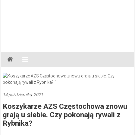
Gazeta
Regionalna
Częstochowa,
Kłobuck,
Lubliniec,
14 października, 2021
Myszków
Koszykarze AZS Częstochowa znowu
grają u siebie. Czy pokonają rywali z
Rybnika?