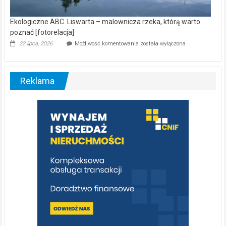
Ekologiczne ABC. Liswarta – malownicza rzeka, którą warto
poznać [fotorelacja]
Ekologiczne
22 lipca, 2026
Możliwość komentowania
została wyłączona
ABC.
Liswarta
–
malownicza
Reklama
rzeka,
którą
warto
poznać
[fotorelacja]