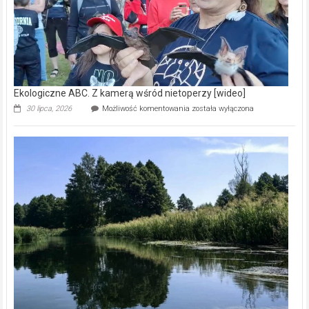
Ekologiczne ABC. Z kamerą wśród nietoperzy [wideo]
Ekologiczne
30 lipca, 2026
Możliwość komentowania
została wyłączona
ABC.
Z
kamerą
wśród
nietoperzy
[wideo]