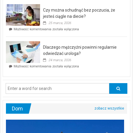
kontrolą”
–
Czy można schudnąć bez poczucia, że
bezpłatna
akcja
jesteś ciągle na diecie?
profilaktyczna
25 marca, 2026
w
Czy
Możliwość komentowania
została wyłączona
Częstochowie
można
już
schudnąć
25
bez
kwietnia!
Dlaczego mężczyźni powinni regularnie
poczucia,
że
odwiedzać urologa?
jesteś
24 marca, 2026
ciągle
Dlaczego
Możliwość komentowania
została wyłączona
na
mężczyźni
diecie?
powinni
regularnie
odwiedzać
urologa?
Dom