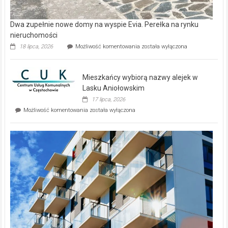
Dwa zupełnie nowe domy na wyspie Evia. Perełka na rynku
nieruchomości
Dwa
18 lipca, 2026
Możliwość komentowania
została wyłączona
zupełnie
nowe
domy
Mieszkańcy wybiorą nazwy alejek w
na
wyspie
Lasku Aniołowskim
Evia.
17 lipca, 2026
Perełka
Mieszkańcy
Możliwość komentowania
została wyłączona
na
wybiorą
rynku
nazwy
nieruchomości
alejek
w
Lasku
Aniołowskim