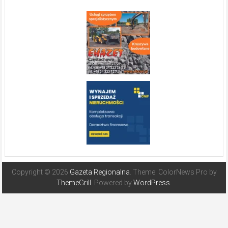
Copyright © 2026
Gazeta Regionalna
. Theme: ColorNews Pro by
ThemeGrill
. Powered by
WordPress
.