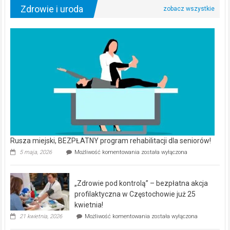
Zdrowie i uroda
Rusza miejski, BEZPŁATNY program rehabilitacji dla seniorów!
Rusza
5 maja, 2026
Możliwość komentowania
została wyłączona
miejski,
BEZPŁATNY
program
„Zdrowie pod kontrolą” – bezpłatna akcja
rehabilitacji
dla
profilaktyczna w Częstochowie już 25
seniorów!
kwietnia!
„Zdrowie
21 kwietnia, 2026
Możliwość komentowania
została wyłączona
pod