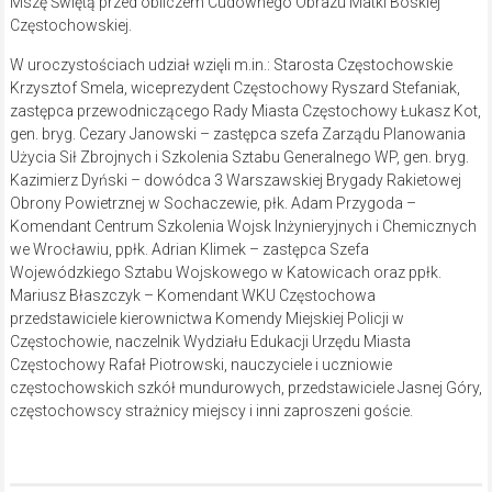
Mszę Świętą przed obliczem Cudownego Obrazu Matki Boskiej
Częstochowskiej.
W uroczystościach udział wzięli m.in.: Starosta Częstochowskie
Krzysztof Smela, wiceprezydent Częstochowy Ryszard Stefaniak,
zastępca przewodniczącego Rady Miasta Częstochowy Łukasz Kot,
gen. bryg. Cezary Janowski – zastępca szefa Zarządu Planowania
Użycia Sił Zbrojnych i Szkolenia Sztabu Generalnego WP, gen. bryg.
Kazimierz Dyński – dowódca 3 Warszawskiej Brygady Rakietowej
Obrony Powietrznej w Sochaczewie, płk. Adam Przygoda –
Komendant Centrum Szkolenia Wojsk Inżynieryjnych i Chemicznych
we Wrocławiu, ppłk. Adrian Klimek – zastępca Szefa
Wojewódzkiego Sztabu Wojskowego w Katowicach oraz ppłk.
Mariusz Błaszczyk – Komendant WKU Częstochowa
przedstawiciele kierownictwa Komendy Miejskiej Policji w
Częstochowie, naczelnik Wydziału Edukacji Urzędu Miasta
Częstochowy Rafał Piotrowski, nauczyciele i uczniowie
częstochowskich szkół mundurowych, przedstawiciele Jasnej Góry,
częstochowscy strażnicy miejscy i inni zaproszeni goście.