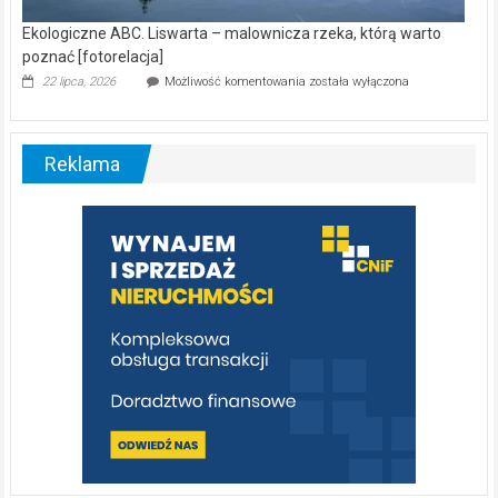
Ekologiczne ABC. Liswarta – malownicza rzeka, którą warto
poznać [fotorelacja]
Ekologiczne
22 lipca, 2026
Możliwość komentowania
została wyłączona
ABC.
Liswarta
–
malownicza
Reklama
rzeka,
którą
warto
poznać
[fotorelacja]