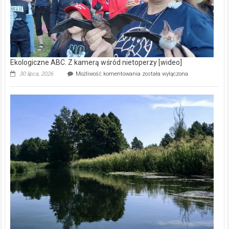
Ekologiczne ABC. Z kamerą wśród nietoperzy [wideo]
Ekologiczne
30 lipca, 2026
Możliwość komentowania
została wyłączona
ABC.
Z
kamerą
wśród
nietoperzy
[wideo]