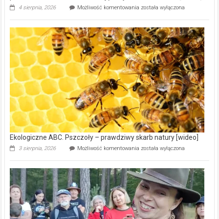
Ekologiczne
4 sierpnia, 2026
Możliwość komentowania
została wyłączona
ABC.
Gmina
Wręczyca
Wielka
z
dofinansowaniem
ponad
15,6
mln
na
modernizację
oczyszczalni
ścieków
[wideo]
Ekologiczne ABC. Pszczoły – prawdziwy skarb natury [wideo]
Ekologiczne
3 sierpnia, 2026
Możliwość komentowania
została wyłączona
ABC.
Pszczoły
–
prawdziwy
skarb
natury
[wideo]