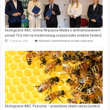
Ekologiczne ABC. Gmina Wręczyca Wielka z dofinansowaniem
ponad 15,6 mln na modernizację oczyszczalni ścieków [wideo]
Ekologiczne
4 sierpnia, 2026
Możliwość komentowania
została wyłączona
ABC.
Gmina
Wręczyca
Wielka
z
dofinansowaniem
ponad
15,6
mln
na
modernizację
oczyszczalni
ścieków
[wideo]
Ekologiczne ABC. Pszczoły – prawdziwy skarb natury [wideo]