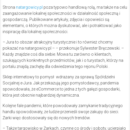
Strona
natargowicy.pl
poza typowo handlową rolą, ma także na celu
zaangażowanie lokalnej społeczności w działalność społeczną i
gospodarczą. Publikowane artykuły, zdjęcia i opowieści są
elementami, o których można dyskutować, ale i potraktować jako
inspirację dla lokalnej społeczności.
– Jura to obszar atrakcyjny turystycznie i to również chcemy
pokazać na natargowicy.pl – – przekonuje Sylwester Bręczewski. –
Każdy znajdzie coś dla siebie. Mowa tu zarówno o klientach,
szukających konkretnych przedmiotów, jak i o turystach, którzy na
portalu znajdą zachętę dla odwiedzenia tego rejonu Polski .
Sklep internetowy to pomysł wdrażany za sprawą Spółdzielni
Socjalnej e-Jura. Jak przekazują jego pomysłodawcy, pandemia
spowodowała, że eCommerce to jedna z tych gałęzi gospodarki,
która jest obecnie najbardziej dynamiczna.
Kolejne fale pandemii, które powodowały zamykanie tradycyjnego
handlu spowodowały, że ludzie przenieśli swoje zakupy do sieci.
Żarki więc dostosowały się do nowych trendów.
– Także targowisko w Żarkach, czynne co środy i soboty, ucierpiało