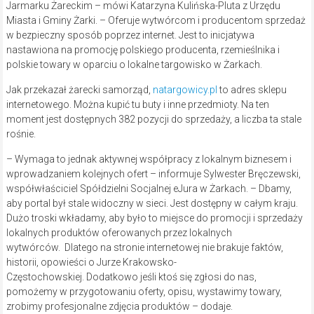
Jarmarku Żareckim – mówi Katarzyna Kulińska-Pluta z Urzędu
Miasta i Gminy Żarki. – Oferuje wytwórcom i producentom sprzedaż
w bezpieczny sposób poprzez internet. Jest to inicjatywa
nastawiona na promocję polskiego producenta, rzemieślnika i
polskie towary w oparciu o lokalne targowisko w Żarkach.
Jak przekazał żarecki samorząd,
natargowicy.pl
to adres sklepu
internetowego. Można kupić tu buty i inne przedmioty. Na ten
moment jest dostępnych 382 pozycji do sprzedaży, a liczba ta stale
rośnie.
– Wymaga to jednak aktywnej współpracy z lokalnym biznesem i
wprowadzaniem kolejnych ofert – informuje Sylwester Bręczewski,
współwłaściciel Spółdzielni Socjalnej eJura w Żarkach. – Dbamy,
aby portal był stale widoczny w sieci. Jest dostępny w całym kraju.
Dużo troski wkładamy, aby było to miejsce do promocji i sprzedaży
lokalnych produktów oferowanych przez lokalnych
wytwórców. Dlatego na stronie internetowej nie brakuje faktów,
historii, opowieści o Jurze Krakowsko-
Częstochowskiej. Dodatkowo jeśli ktoś się zgłosi do nas,
pomożemy w przygotowaniu oferty, opisu, wystawimy towary,
zrobimy profesjonalne zdjęcia produktów – dodaje.