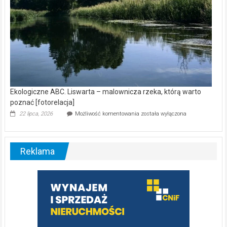
Ekologiczne ABC. Liswarta – malownicza rzeka, którą warto
poznać [fotorelacja]
Ekologiczne
22 lipca, 2026
Możliwość komentowania
została wyłączona
ABC.
Liswarta
–
malownicza
Reklama
rzeka,
którą
warto
poznać
[fotorelacja]