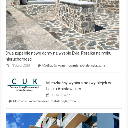
Dwa zupełnie nowe domy na wyspie Evia. Perełka na rynku
nieruchomości
Dwa
18 lipca, 2026
Możliwość komentowania
została wyłączona
zupełnie
nowe
domy
Mieszkańcy wybiorą nazwy alejek w
na
wyspie
Lasku Aniołowskim
Evia.
17 lipca, 2026
Perełka
Mieszkańcy
Możliwość komentowania
została wyłączona
na
wybiorą
rynku
nazwy
nieruchomości
alejek
w
Lasku