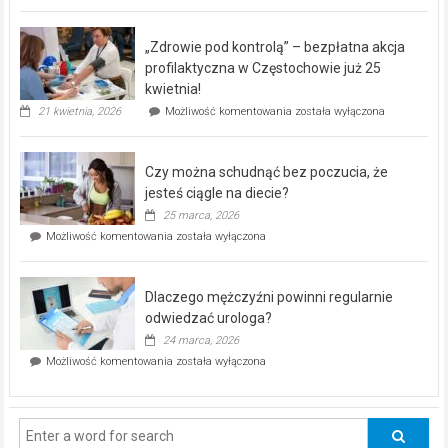
miejski,
BEZPŁATNY
program
„Zdrowie pod kontrolą” – bezpłatna akcja
rehabilitacji
dla
profilaktyczna w Częstochowie już 25
seniorów!
kwietnia!
„Zdrowie
21 kwietnia, 2026
Możliwość komentowania
została wyłączona
pod
kontrolą”
–
Czy można schudnąć bez poczucia, że
bezpłatna
akcja
jesteś ciągle na diecie?
profilaktyczna
25 marca, 2026
w
Czy
Możliwość komentowania
została wyłączona
Częstochowie
można
już
schudnąć
25
bez
kwietnia!
Dlaczego mężczyźni powinni regularnie
poczucia,
że
odwiedzać urologa?
jesteś
24 marca, 2026
ciągle
Dlaczego
Możliwość komentowania
została wyłączona
na
mężczyźni
diecie?
powinni
regularnie
odwiedzać
urologa?