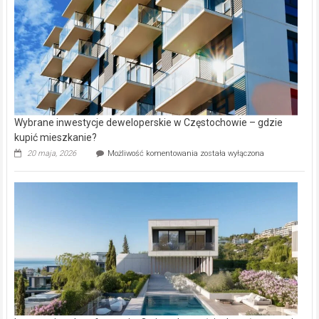
Aniołowskim
Wybrane inwestycje deweloperskie w Częstochowie – gdzie
kupić mieszkanie?
Wybrane
20 maja, 2026
Możliwość komentowania
została wyłączona
inwestycje
deweloperskie
w Częstochowie
–
gdzie
kupić
mieszkanie?