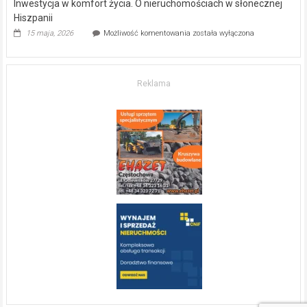
Inwestycja w komfort życia. O nieruchomościach w słonecznej
Hiszpanii
Inwestycja
15 maja, 2026
Możliwość komentowania
została wyłączona
w komfort
życia.
O nieruchomościach
w słonecznej
Reklama
Hiszpanii