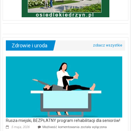
Zdrowie i uroda
Rusza miejski, BEZPŁATNY program rehabilitacji dla seniorów!
Rusza
5 maja, 2026
Możliwość komentowania
została wyłączona