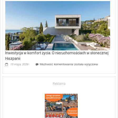
w Częstochowie
–
gdzie
kupić
mieszkanie?
Inwestycja w komfort życia. O nieruchomościach w słonecznej
Hiszpanii
Inwestycja
15 maja, 2026
Możliwość komentowania
została wyłączona
w komfort
życia.
O nieruchomościach
w słonecznej
Reklama
Hiszpanii