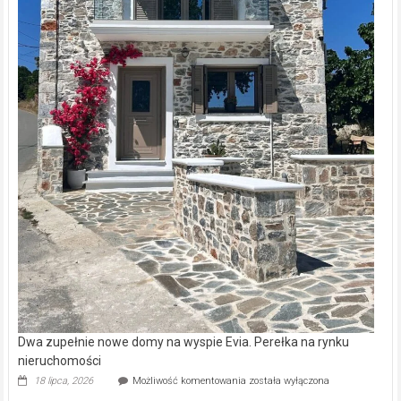
Dwa zupełnie nowe domy na wyspie Evia. Perełka na rynku
nieruchomości
Dwa
18 lipca, 2026
Możliwość komentowania
została wyłączona
zupełnie