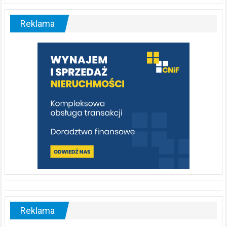
Liswarta
–
malownicza
Reklama
rzeka,
którą
warto
poznać
[fotorelacja]
Reklama