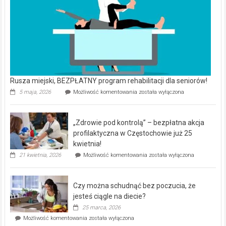
Rusza miejski, BEZPŁATNY program rehabilitacji dla seniorów!
Rusza
5 maja, 2026
Możliwość komentowania
została wyłączona
miejski,
BEZPŁATNY
program
„Zdrowie pod kontrolą” – bezpłatna akcja
rehabilitacji
dla
profilaktyczna w Częstochowie już 25
seniorów!
kwietnia!
„Zdrowie
21 kwietnia, 2026
Możliwość komentowania
została wyłączona
pod
kontrolą”
–
Czy można schudnąć bez poczucia, że
bezpłatna
akcja
jesteś ciągle na diecie?
profilaktyczna
25 marca, 2026
w
Czy
Możliwość komentowania
została wyłączona
Częstochowie
można