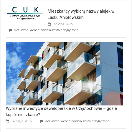
nowe
domy
Mieszkańcy wybiorą nazwy alejek w
na
wyspie
Lasku Aniołowskim
Evia.
17 lipca, 2026
Perełka
Mieszkańcy
Możliwość komentowania
została wyłączona
na
wybiorą
rynku
nazwy
nieruchomości
alejek
w
Lasku
Aniołowskim
Wybrane inwestycje deweloperskie w Częstochowie – gdzie
kupić mieszkanie?
Wybrane
20 maja, 2026
Możliwość komentowania
została wyłączona
inwestycje
deweloperskie