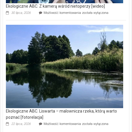
Ekologiczne ABC. Z kamerą wśród nietoperzy [wideo]
Ekologiczne
30 lipca, 2026
Możliwość komentowania
została wyłączona
ABC.
Z
kamerą
wśród
nietoperzy
[wideo]
Ekologiczne ABC. Liswarta – malownicza rzeka, którą warto
poznać [fotorelacja]
Ekologiczne
22 lipca, 2026
Możliwość komentowania
została wyłączona
ABC.