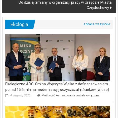
Od dzisiaj zmiany w organizacji pracy w Urzędzie Miasta
Częstochowy
Ekologia
Ekologiczne ABC. Gmina Wręczyca Wielka z dofinansowaniem
ponad 15,6 mln na modernizację oczyszczalni ścieków [wideo]
Ekologiczne
4 sierpnia, 2026
Możliwość komentowania
została wyłączona
ABC.
Gmina
Wręczyca
Wielka
z