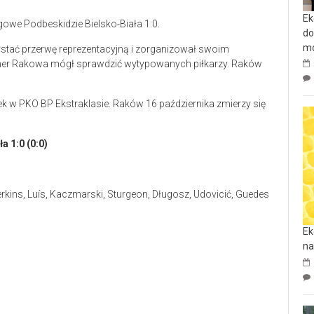
Ek
owe Podbeskidzie Bielsko-Biała 1:0.
do
mo
tać przerwę reprezentacyjną i zorganizował swoim
ener Rakowa mógł sprawdzić wytypowanych piłkarzy. Raków
k w PKO BP Ekstraklasie. Raków 16 października zmierzy się
 1:0 (0:0)
rkins, Luís, Kaczmarski, Sturgeon, Długosz, Udovicić, Guedes
Ek
na