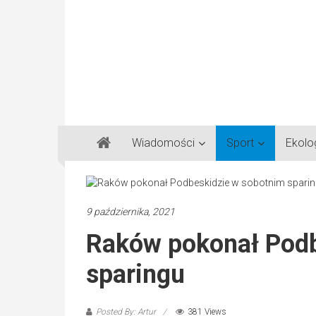
Gazeta
Wiadomości
Sport
Ekolo
Regionalna
Częstochowa,
Kłobuck,
Lubliniec,
9 października, 2021
Myszków
Raków pokonał Podb
sparingu
Posted By: Artur
381 Views