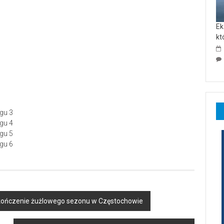
Ek
kt