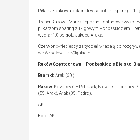
Piłkarze Rakowa pokonali w sobotnim sparingu 1-lig
Trener Rakowa Marek Papszun postanowił wykorzys
piłkarzom sparing z 1-ligowym Podbeskidziem. Tr
wygrał 1:0 po golu Jakuba Araka.
Czerwono-niebiescy za tydzień wracają do rozgrywe
we Wrocławiu ze Śląskiem.
Raków Częstochowa – Podbeskidzie Bielsko-Biała
Bramki:
Arak (60.)
Raków:
Kovacević – Petrasek, Niewulis, Courtney-Pe
(55. Arak), Arak (35. Pedro).
AK
Foto: AK