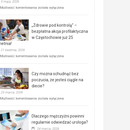
5 maja, 2026
Rusza
Możliwość komentowania
została wyłączona
miejski,
BEZPŁATNY
program
„Zdrowie pod kontrolą” –
rehabilitacji
dla
bezpłatna akcja profilaktyczna
seniorów!
w Częstochowie już 25
ietnia!
21 kwietnia, 2026
„Zdrowie
Możliwość komentowania
została wyłączona
pod
kontrolą”
–
Czy można schudnąć bez
bezpłatna
akcja
poczucia, że jesteś ciągle na
profilaktyczna
diecie?
w
25 marca, 2026
Częstochowie
już
Czy
Możliwość komentowania
została wyłączona
25
można
kwietnia!
schudnąć
bez
Dlaczego mężczyźni powinni
poczucia,
że
regularnie odwiedzać urologa?
jesteś
24 marca, 2026