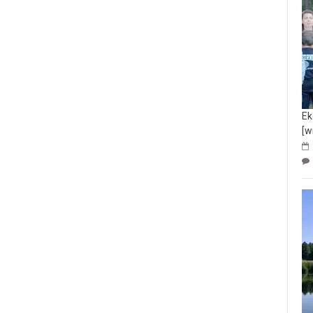
akończenie żużlowego sezonu w Częstochowie
Ek
[w
Strażnicy miejscy ujęli poszukiwanego przez policję