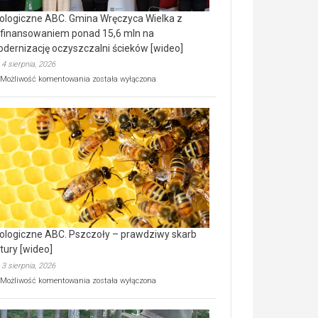
ologiczne ABC. Gmina Wręczyca Wielka z
finansowaniem ponad 15,6 mln na
dernizację oczyszczalni ścieków [wideo]
4 sierpnia, 2026
Ekologiczne
Możliwość komentowania
została wyłączona
ABC.
Gmina
Wręczyca
Wielka
z
dofinansowaniem
ponad
15,6
mln
na
modernizację
oczyszczalni
ścieków
ologiczne ABC. Pszczoły – prawdziwy skarb
[wideo]
tury [wideo]
3 sierpnia, 2026
Ekologiczne
Możliwość komentowania
została wyłączona
ABC.
Pszczoły
–