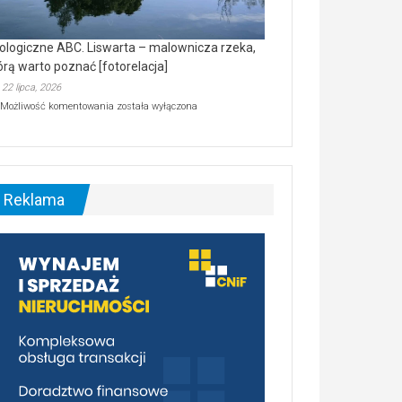
ologiczne ABC. Liswarta – malownicza rzeka,
órą warto poznać [fotorelacja]
22 lipca, 2026
Ekologiczne
Możliwość komentowania
została wyłączona
ABC.
Liswarta
–
malownicza
rzeka,
którą
Reklama
warto
poznać
[fotorelacja]