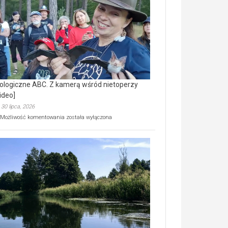
prawdziwy
skarb
natury
[wideo]
ologiczne ABC. Z kamerą wśród nietoperzy
ideo]
30 lipca, 2026
Ekologiczne
Możliwość komentowania
została wyłączona
ABC.
Z
kamerą
wśród
nietoperzy
[wideo]