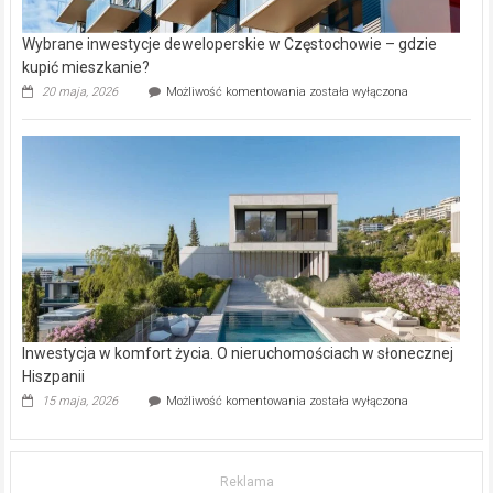
Wybrane inwestycje deweloperskie w Częstochowie – gdzie
kupić mieszkanie?
Wybrane
20 maja, 2026
Możliwość komentowania
została wyłączona
inwestycje
deweloperskie
w Częstochowie
–
gdzie
kupić
mieszkanie?
Inwestycja w komfort życia. O nieruchomościach w słonecznej
Hiszpanii
Inwestycja
15 maja, 2026
Możliwość komentowania
została wyłączona
w komfort
życia.
O nieruchomościach
w słonecznej
Reklama
Hiszpanii