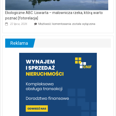
Ekologiczne ABC. Liswarta – malownicza rzeka, którą warto
poznać [fotorelacja]
Ekologiczne
22 lipca, 2026
Możliwość komentowania
została wyłączona
ABC.
Liswarta
–
malownicza
Reklama
rzeka,
którą
warto
poznać
[fotorelacja]