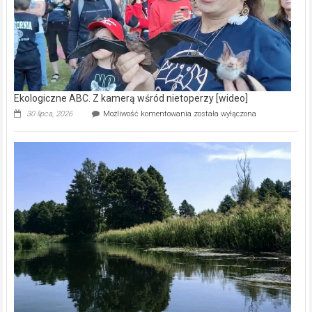
Ekologiczne ABC. Z kamerą wśród nietoperzy [wideo]
Ekologiczne
30 lipca, 2026
Możliwość komentowania
została wyłączona
ABC.
Z
kamerą
wśród
nietoperzy
[wideo]