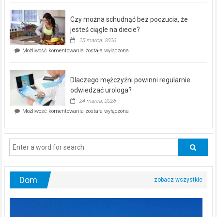
kontrolą”
–
Czy można schudnąć bez poczucia, że
bezpłatna
akcja
jesteś ciągle na diecie?
profilaktyczna
25 marca, 2026
w
Czy
Możliwość komentowania
została wyłączona
Częstochowie
można
już
schudnąć
25
bez
kwietnia!
Dlaczego mężczyźni powinni regularnie
poczucia,
że
odwiedzać urologa?
jesteś
24 marca, 2026
ciągle
Dlaczego
Możliwość komentowania
została wyłączona
na
mężczyźni
diecie?
powinni
regularnie
odwiedzać
urologa?
Dom