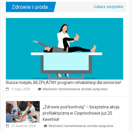
Zdrowie i uroda
Rusza miejski, BEZPŁATNY program rehabilitacji dla seniorów!
Rusza
5 maja, 2026
Możliwość komentowania
została wyłączona
miejski,
BEZPŁATNY
program
„Zdrowie pod kontrolą” – bezpłatna akcja
rehabilitacji
dla
profilaktyczna w Częstochowie już 25
seniorów!
kwietnia!
„Zdrowie
21 kwietnia, 2026
Możliwość komentowania
została wyłączona
pod