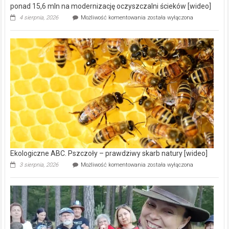
ponad 15,6 mln na modernizację oczyszczalni ścieków [wideo]
Ekologiczne
4 sierpnia, 2026
Możliwość komentowania
została wyłączona
ABC.
Gmina
Wręczyca
Wielka
z
dofinansowaniem
ponad
15,6
mln
na
modernizację
oczyszczalni
ścieków
[wideo]
Ekologiczne ABC. Pszczoły – prawdziwy skarb natury [wideo]
Ekologiczne
3 sierpnia, 2026
Możliwość komentowania
została wyłączona
ABC.
Pszczoły
–
prawdziwy
skarb
natury
[wideo]