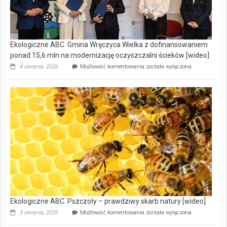
Ekologiczne ABC. Gmina Wręczyca Wielka z dofinansowaniem
ponad 15,6 mln na modernizację oczyszczalni ścieków [wideo]
Ekologiczne
4 sierpnia, 2026
Możliwość komentowania
została wyłączona
ABC.
Gmina
Wręczyca
Wielka
z
dofinansowaniem
ponad
15,6
mln
na
modernizację
oczyszczalni
ścieków
[wideo]
Ekologiczne ABC. Pszczoły – prawdziwy skarb natury [wideo]
Ekologiczne
3 sierpnia, 2026
Możliwość komentowania
została wyłączona
ABC.