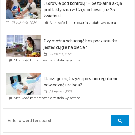
„Zdrowie pod kontrolą” – bezpłatna akcja
rehabilitacji
dla
profilaktyczna w Częstochowie już 25
seniorów!
kwietnia!
„Zdrowie
21 kwietnia, 2026
Możliwość komentowania
została wyłączona
pod
kontrolą”
–
Czy można schudnąć bez poczucia, że
bezpłatna
akcja
jesteś ciągle na diecie?
profilaktyczna
25 marca, 2026
w
Czy
Możliwość komentowania
została wyłączona
Częstochowie
można
już
schudnąć
25
bez
kwietnia!
Dlaczego mężczyźni powinni regularnie
poczucia,
że
odwiedzać urologa?
jesteś
24 marca, 2026
ciągle
Dlaczego
Możliwość komentowania
została wyłączona
na
mężczyźni
diecie?
powinni
regularnie
odwiedzać
urologa?