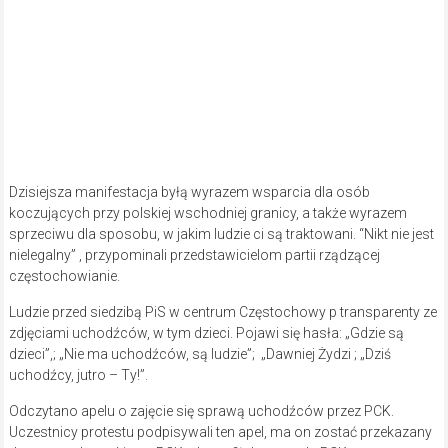
Dzisiejsza manifestacja byłą wyrazem wsparcia dla osób
koczujących przy polskiej wschodniej granicy, a także wyrazem
sprzeciwu dla sposobu, w jakim ludzie ci są traktowani. “Nikt nie jest
nielegalny” , przypominali przedstawicielom partii rządzącej
częstochowianie.
Ludzie przed siedzibą PiS w centrum Częstochowy p transparenty ze
zdjęciami uchodźców, w tym dzieci. Pojawi się hasła: „Gdzie są
dzieci”,; „Nie ma uchodźców, są ludzie”; „Dawniej Żydzi ; „Dziś
uchodźcy, jutro – Ty!”.
Odczytano apelu o zajęcie się sprawą uchodźców przez PCK.
Uczestnicy protestu podpisywali ten apel, ma on zostać przekazany