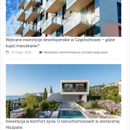
Wybrane inwestycje deweloperskie w Częstochowie – gdzie
kupić mieszkanie?
Wybrane
20 maja, 2026
Możliwość komentowania
została wyłączona
inwestycje
deweloperskie
w Częstochowie
–
gdzie
kupić
mieszkanie?
Inwestycja w komfort życia. O nieruchomościach w słonecznej
Hiszpanii