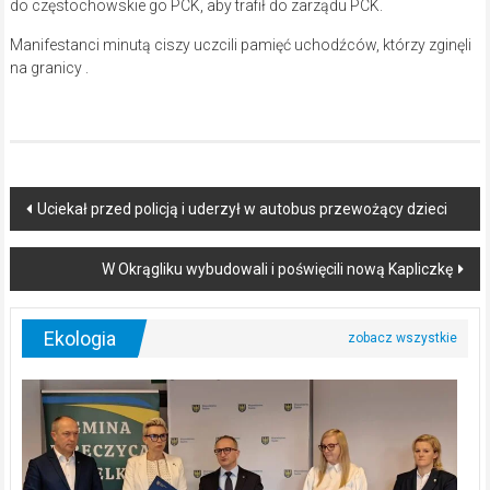
do częstochowskie go PCK, aby trafił do zarządu PCK.
Manifestanci minutą ciszy uczcili pamięć uchodźców, którzy zginęli
na granicy .
Post
Uciekał przed policją i uderzył w autobus przewożący dzieci
navigation
W Okrągliku wybudowali i poświęcili nową Kapliczkę
Ekologia