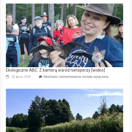
Pszczoły
–
prawdziwy
skarb
natury
[wideo]
Ekologiczne ABC. Z kamerą wśród nietoperzy [wideo]
Ekologiczne
30 lipca, 2026
Możliwość komentowania
została wyłączona
ABC.
Z
kamerą
wśród
nietoperzy
[wideo]