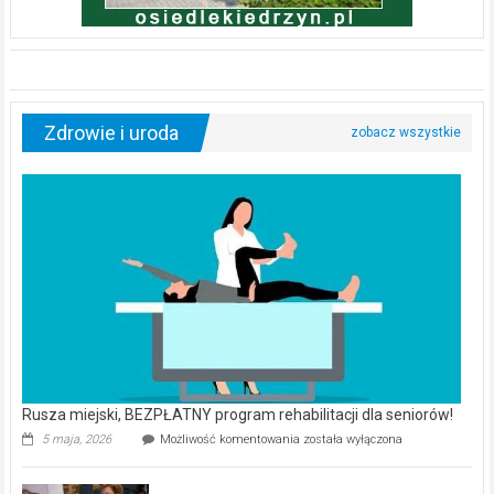
Zdrowie i uroda
Rusza miejski, BEZPŁATNY program rehabilitacji dla seniorów!
Rusza
5 maja, 2026
Możliwość komentowania
została wyłączona
miejski,
BEZPŁATNY
program