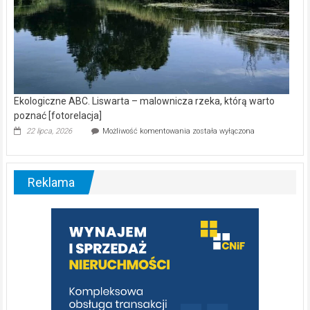
Ekologiczne ABC. Liswarta – malownicza rzeka, którą warto
poznać [fotorelacja]
Ekologiczne
22 lipca, 2026
Możliwość komentowania
została wyłączona
ABC.
Liswarta
–
malownicza
Reklama
rzeka,
którą
warto
poznać
[fotorelacja]