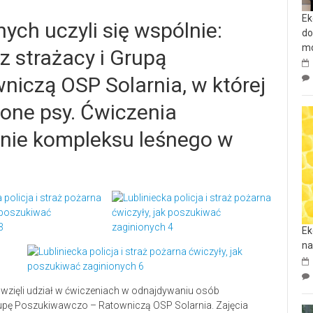
Ek
ych uczyli się wspólnie:
do
mo
az strażacy i Grupą
iczą OSP Solarnia, w której
lone psy. Ćwiczenia
nie kompleksu leśnego w
Ek
na
u wzięli udział w ćwiczeniach w odnajdywaniu osób
rupę Poszukiwawczo – Ratowniczą OSP Solarnia. Zajęcia