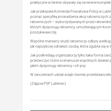
praktyczne w terenie obywały się na terenie komplek
Jak przekazała Komenda Powiatowa Policji w Lublińc
poznać specyfikę prowadzenia akcji ratowniczych z
ratowniczych – wykorzystywanych przez ratowników
którym dysponują ratownicy, umożliwiającym koord
poszukiwawczej.
Wspólne manewry służb ratowniczy odbyły według z
jak najszybciej odnaleźć osobę, która zgubiła się w
Jak podkreślają organizatorzy tylko taka forma ćwi
przećwiczyć różne scenariusze wspólnych działań p
jakim dysponują ratownicy i ich psy.
W ćwiczeniach udział wzięli również przedstawicie
(Zdjęcia PSP Lubliniec)