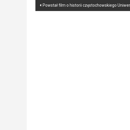
Post
Powstał film o historii częstochowskiego Uniwe
navigation