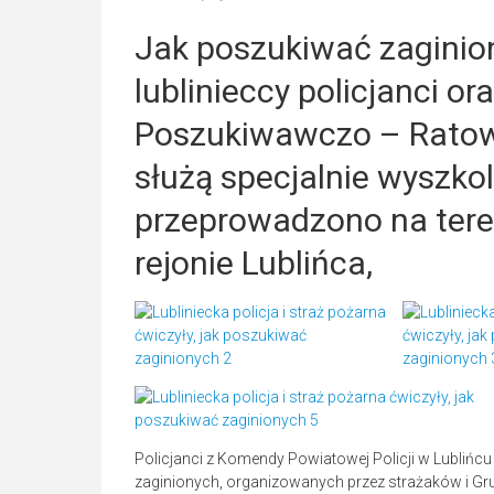
Jak poszukiwać zaginion
lublinieccy policjanci or
Poszukiwawczo – Ratown
służą specjalnie wyszko
przeprowadzono na tere
rejonie Lublińca,
Policjanci z Komendy Powiatowej Policji w Lublińc
zaginionych, organizowanych przez strażaków i G