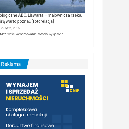
ologiczne ABC. Liswarta – malownicza rzeka,
órą warto poznać [fotorelacja]
22 lipca, 2026
Ekologiczne
Możliwość komentowania
została wyłączona
ABC.
Liswarta
–
malownicza
rzeka,
którą
Reklama
warto
poznać
[fotorelacja]