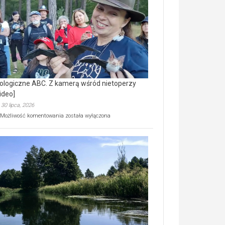
prawdziwy
skarb
natury
[wideo]
ologiczne ABC. Z kamerą wśród nietoperzy
ideo]
30 lipca, 2026
Ekologiczne
Możliwość komentowania
została wyłączona
ABC.
Z
kamerą
wśród
nietoperzy
[wideo]