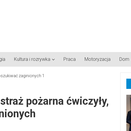
gia
Kultura i rozrywka
Praca
Motoryzacja
Dom
 straż pożarna ćwiczyły,
inionych