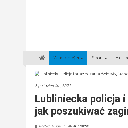
Gazeta
Wiadomości
Sport
Ekolo
Regionalna
Częstochowa,
Kłobuck,
Lubliniec,
8 października, 2021
Myszków
Lubliniecka policja i
jak poszukiwać zag
Posted By: Iga
467 Views