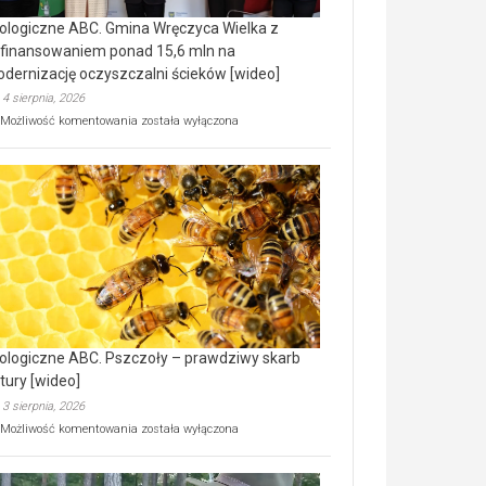
ologiczne ABC. Gmina Wręczyca Wielka z
finansowaniem ponad 15,6 mln na
dernizację oczyszczalni ścieków [wideo]
4 sierpnia, 2026
Ekologiczne
Możliwość komentowania
została wyłączona
ABC.
Gmina
Wręczyca
Wielka
z
dofinansowaniem
ponad
15,6
mln
na
modernizację
oczyszczalni
ścieków
ologiczne ABC. Pszczoły – prawdziwy skarb
[wideo]
tury [wideo]
3 sierpnia, 2026
Ekologiczne
Możliwość komentowania
została wyłączona
ABC.
Pszczoły
–