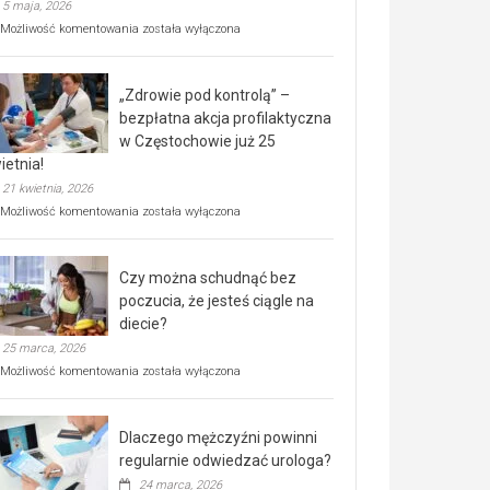
5 maja, 2026
Rusza
Możliwość komentowania
została wyłączona
miejski,
BEZPŁATNY
program
„Zdrowie pod kontrolą” –
rehabilitacji
dla
bezpłatna akcja profilaktyczna
seniorów!
w Częstochowie już 25
ietnia!
21 kwietnia, 2026
„Zdrowie
Możliwość komentowania
została wyłączona
pod
kontrolą”
–
Czy można schudnąć bez
bezpłatna
akcja
poczucia, że jesteś ciągle na
profilaktyczna
diecie?
w
25 marca, 2026
Częstochowie
już
Czy
Możliwość komentowania
została wyłączona
25
można
kwietnia!
schudnąć
bez
Dlaczego mężczyźni powinni
poczucia,
że
regularnie odwiedzać urologa?
jesteś
24 marca, 2026