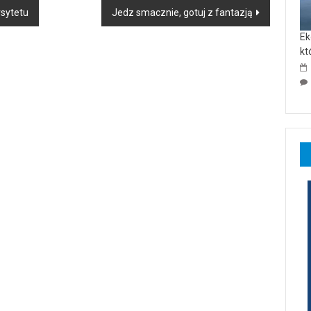
rsytetu
Jedz smacznie, gotuj z fantazją
Ek
kt