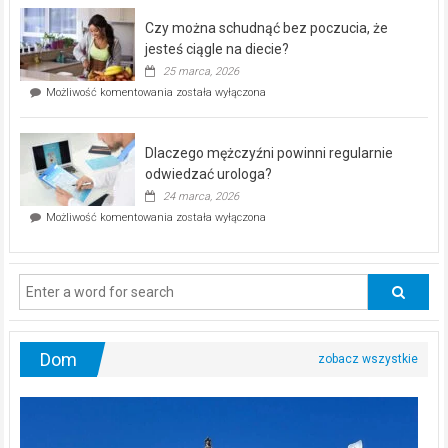
–
Czy można schudnąć bez poczucia, że
bezpłatna
akcja
jesteś ciągle na diecie?
profilaktyczna
25 marca, 2026
w
Czy
Możliwość komentowania
została wyłączona
Częstochowie
można
już
schudnąć
25
bez
kwietnia!
Dlaczego mężczyźni powinni regularnie
poczucia,
że
odwiedzać urologa?
jesteś
24 marca, 2026
ciągle
Dlaczego
Możliwość komentowania
została wyłączona
na
mężczyźni
diecie?
powinni
regularnie
odwiedzać
urologa?
Dom