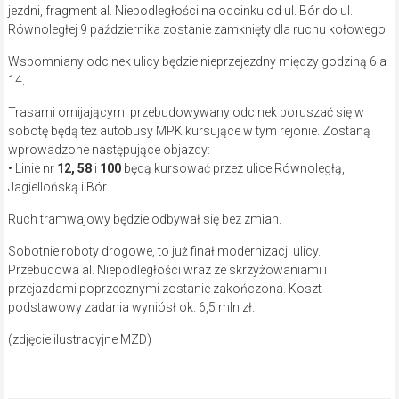
jezdni, fragment al. Niepodległości na odcinku od ul. Bór do ul.
Równoległej 9 października zostanie zamknięty dla ruchu kołowego.
Wspomniany odcinek ulicy będzie nieprzejezdny między godziną 6 a
14.
Trasami omijającymi przebudowywany odcinek poruszać się w
sobotę będą też autobusy MPK kursujące w tym rejonie. Zostaną
wprowadzone następujące objazdy:
• Linie nr
12, 58
i
100
będą kursować przez ulice Równoległą,
Jagiellońską i Bór.
Ruch tramwajowy będzie odbywał się bez zmian.
Sobotnie roboty drogowe, to już finał modernizacji ulicy.
Przebudowa al. Niepodległości wraz ze skrzyżowaniami i
przejazdami poprzecznymi zostanie zakończona. Koszt
podstawowy zadania wyniósł ok. 6,5 mln zł.
(zdjęcie ilustracyjne MZD)