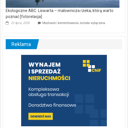
Ekologiczne ABC. Liswarta – malownicza rzeka, którą warto
poznać [fotorelacja]
Ekologiczne
22 lipca, 2026
Możliwość komentowania
została wyłączona
ABC.
Liswarta
–
malownicza
Reklama
rzeka,
którą
warto
poznać
[fotorelacja]