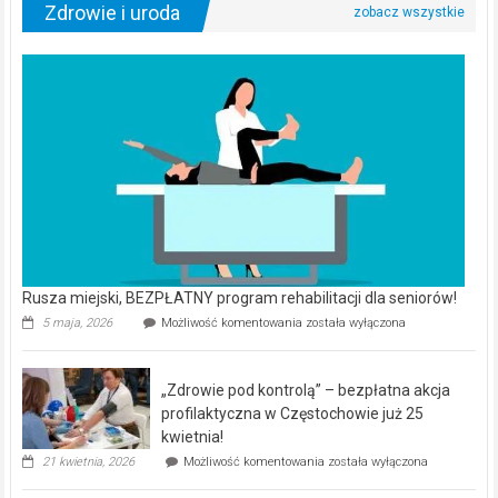
Zdrowie i uroda
Rusza miejski, BEZPŁATNY program rehabilitacji dla seniorów!
Rusza
5 maja, 2026
Możliwość komentowania
została wyłączona
miejski,
BEZPŁATNY
program
„Zdrowie pod kontrolą” – bezpłatna akcja
rehabilitacji
dla
profilaktyczna w Częstochowie już 25
seniorów!
kwietnia!
„Zdrowie
21 kwietnia, 2026
Możliwość komentowania
została wyłączona
pod
kontrolą”