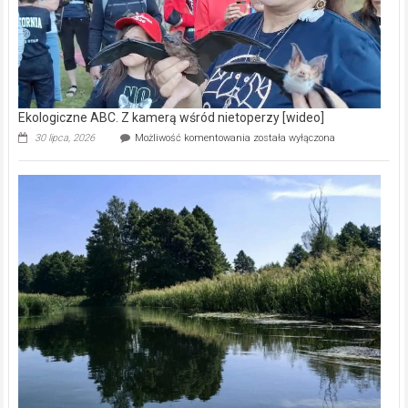
Ekologiczne ABC. Z kamerą wśród nietoperzy [wideo]
Ekologiczne
30 lipca, 2026
Możliwość komentowania
została wyłączona
ABC.
Z
kamerą
wśród
nietoperzy
[wideo]