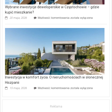
Wybrane inwestycje deweloperskie w Częstochowie – gdzie
kupić mieszkanie?
Wybrane
20 maja, 2026
Możliwość komentowania
została wyłączona
inwestycje
deweloperskie
w Częstochowie
–
gdzie
kupić
mieszkanie?
Inwestycja w komfort życia. O nieruchomościach w słonecznej
Hiszpanii
Inwestycja
15 maja, 2026
Możliwość komentowania
została wyłączona
w komfort
życia.
O nieruchomościach
w słonecznej
Reklama
Hiszpanii