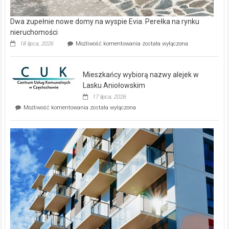
Dwa zupełnie nowe domy na wyspie Evia. Perełka na rynku
nieruchomości
Dwa
18 lipca, 2026
Możliwość komentowania
została wyłączona
zupełnie
nowe
domy
Mieszkańcy wybiorą nazwy alejek w
na
wyspie
Lasku Aniołowskim
Evia.
17 lipca, 2026
Perełka
Mieszkańcy
Możliwość komentowania
została wyłączona
na
wybiorą
rynku
nazwy
nieruchomości
alejek
w
Lasku
Aniołowskim