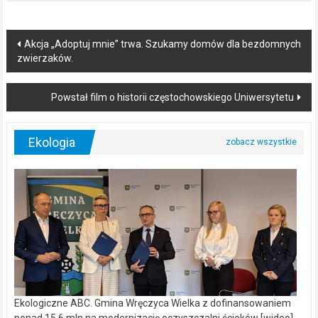
Post
Akcja „Adoptuj mnie” trwa. Szukamy domów dla bezdomnych
zwierzaków.
navigation
Powstał film o historii częstochowskiego Uniwersytetu
Ekologia
Ekologiczne ABC. Gmina Wręczyca Wielka z dofinansowaniem
ponad 15,6 mln na modernizację oczyszczalni ścieków [wideo]