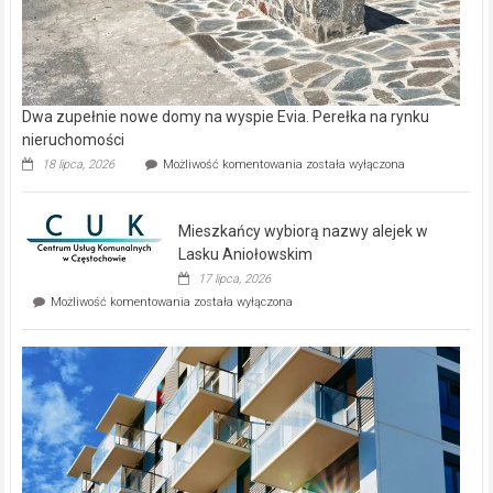
Dwa zupełnie nowe domy na wyspie Evia. Perełka na rynku
nieruchomości
Dwa
18 lipca, 2026
Możliwość komentowania
została wyłączona
zupełnie
nowe
domy
Mieszkańcy wybiorą nazwy alejek w
na
wyspie
Lasku Aniołowskim
Evia.
17 lipca, 2026
Perełka
Mieszkańcy
Możliwość komentowania
została wyłączona
na
wybiorą
rynku
nazwy
nieruchomości
alejek
w
Lasku
Aniołowskim