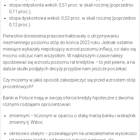
stopa redyskonta weksli: 0,51 proc. w skali rocznej (poprzednio
0,11 proc.),
stopa dyskontowa weksli: 0,52 proc. w skali rocznej (poprzednio
0,12 proc.).
Pierwotne doniesienia prasowe traktowały o utrzymywaniu
niezmiennego poziomu stóp do końca 2022 roku. Jednak ostatnie
miesiące wykazały niepokojący wzrost poziomu inflacji, co dało się
mocno odczuć nam wszystkim. W najbliższym czasie należy
spodziewać się wzrostu poziomu rat kredytów – to jest pewne, a na
dalsze skutki podjętych decyzji przyjdzie nam jeszcze poczekać.
Czy możemy w jakiś sposób zabezpieczyć się przed wzrostem stóp
procentowych?
Banki w Polsce mają w swojej ofercie kredyty hipoteczne z dwoma
różnymi rodzajami oprocentowań:
zmiennym – liczonym w oparciu o stałą marżę banku i wskaźnik
zmienny tj. Wibor,
okresowo stałym – pozwalającym na uniezależnienie wysokości
rat naszego kredytu od bieżącej sytuacji rynkowej, ale