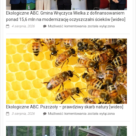
Ekologiczne ABC. Gmina Wręczyca Wielka z dofinansowaniem
ponad 15,6 mln na modernizację oczyszczalni ścieków [wideo]
Ekologiczne
4 sierpnia, 2026
Możliwość komentowania
została wyłączona
ABC.
Gmina
Wręczyca
Wielka
z
dofinansowaniem
ponad
15,6
mln
na
modernizację
oczyszczalni
ścieków
[wideo]
Ekologiczne ABC. Pszczoły – prawdziwy skarb natury [wideo]
Ekologiczne
3 sierpnia, 2026
Możliwość komentowania
została wyłączona
ABC.
Pszczoły
–
prawdziwy