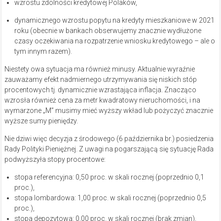
wzrostu zdolności kredytowej Polaków,
dynamicznego wzrostu popytu na kredyty mieszkaniowe w 2021
roku (obecnie w bankach obserwujemy znacznie wydłużone
czasy oczekiwania na rozpatrzenie wniosku kredytowego – ale o
tym innym razem).
Niestety owa sytuacja ma również minusy. Aktualnie wyraźnie
zauważamy efekt nadmiernego utrzymywania się niskich stóp
procentowych tj. dynamicznie wzrastająca inflacja. Znacząco
wzrosła również cena za metr kwadratowy nieruchomości, i na
wymarzone „M” musimy mieć wyższy wkład lub pożyczyć znacznie
wyższe sumy pieniędzy.
Nie dziwi więc decyzja z środowego (6 października br.) posiedzenia
Rady Polityki Pieniężnej. Z uwagi na pogarszającą się sytuację Rada
podwyższyła stopy procentowe:
stopa referencyjna: 0,50 proc. w skali rocznej (poprzednio 0,1
proc.),
stopa lombardowa: 1,00 proc. w skali rocznej (poprzednio 0,5
proc.),
stopa depozytowa: 0,00 proc. w skali rocznej (brak zmian),