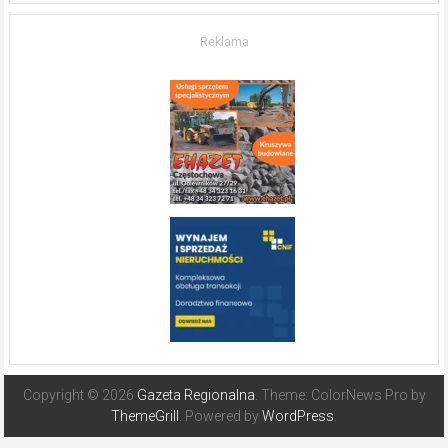
O nieruchomościach
w słonecznej
Reklama
Hiszpanii
Copyright © 2026
Gazeta Regionalna
. Theme: ColorNews Pro by
ThemeGrill
. Powered by
WordPress
.