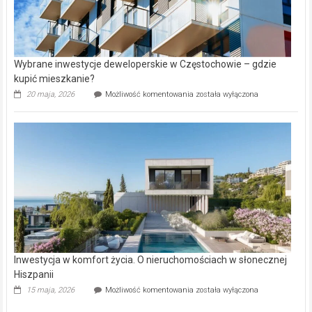
Wybrane inwestycje deweloperskie w Częstochowie – gdzie
kupić mieszkanie?
Wybrane
20 maja, 2026
Możliwość komentowania
została wyłączona
inwestycje
deweloperskie
w Częstochowie
–
gdzie
kupić
mieszkanie?
Inwestycja w komfort życia. O nieruchomościach w słonecznej
Hiszpanii
Inwestycja
15 maja, 2026
Możliwość komentowania
została wyłączona
w komfort
życia.