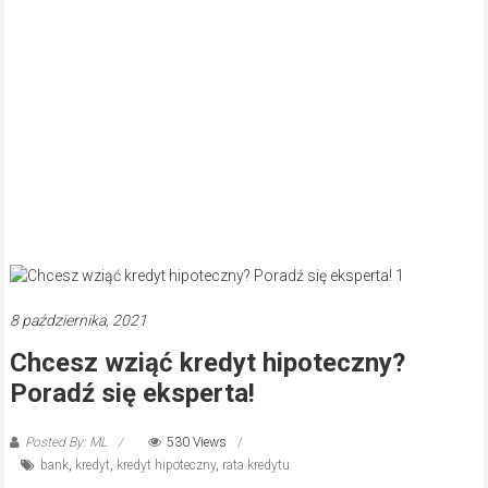
8 października, 2021
Chcesz wziąć kredyt hipoteczny?
Poradź się eksperta!
Posted By: ML
530 Views
bank
,
kredyt
,
kredyt hipoteczny
,
rata kredytu