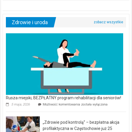
Zdrowie i uroda
Rusza miejski, BEZPŁATNY program rehabilitacji dla seniorów!
Rusza
5 maja, 2026
Możliwość komentowania
została wyłączona
miejski,
BEZPŁATNY
program
„Zdrowie pod kontrolą” – bezpłatna akcja
rehabilitacji
dla
profilaktyczna w Częstochowie już 25