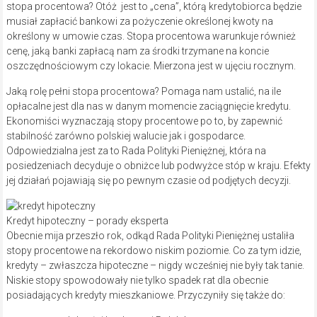
stopa procentowa? Otóż jest to „cena”, którą kredytobiorca będzie
musiał zapłacić bankowi za pożyczenie określonej kwoty na
określony w umowie czas. Stopa procentowa warunkuje również
cenę, jaką banki zapłacą nam za środki trzymane na koncie
oszczędnościowym czy lokacie. Mierzona jest w ujęciu rocznym.
Jaką rolę pełni stopa procentowa? Pomaga nam ustalić, na ile
opłacalne jest dla nas w danym momencie zaciągnięcie kredytu.
Ekonomiści wyznaczają stopy procentowe po to, by zapewnić
stabilność zarówno polskiej walucie jak i gospodarce.
Odpowiedzialna jest za to Rada Polityki Pieniężnej, która na
posiedzeniach decyduje o obniżce lub podwyżce stóp w kraju. Efekty
jej działań pojawiają się po pewnym czasie od podjętych decyzji.
Kredyt hipoteczny – porady eksperta
Obecnie mija przeszło rok, odkąd Rada Polityki Pieniężnej ustaliła
stopy procentowe na rekordowo niskim poziomie. Co za tym idzie,
kredyty – zwłaszcza hipoteczne – nigdy wcześniej nie były tak tanie.
Niskie stopy spowodowały nie tylko spadek rat dla obecnie
posiadających kredyty mieszkaniowe. Przyczyniły się także do: