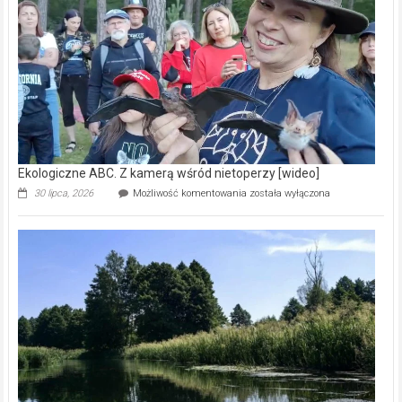
skarb
natury
[wideo]
Ekologiczne ABC. Z kamerą wśród nietoperzy [wideo]
Ekologiczne
30 lipca, 2026
Możliwość komentowania
została wyłączona
ABC.
Z
kamerą
wśród
nietoperzy
[wideo]