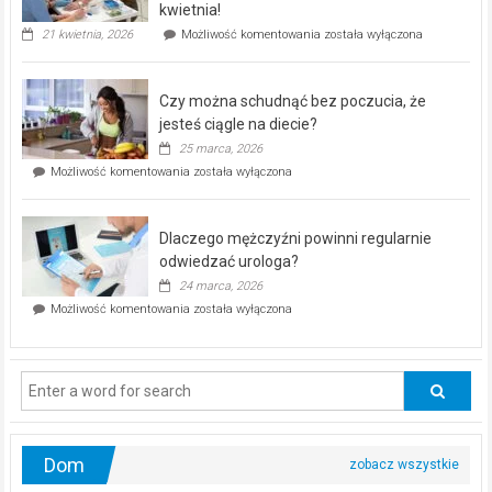
seniorów!
kwietnia!
„Zdrowie
21 kwietnia, 2026
Możliwość komentowania
została wyłączona
pod
kontrolą”
–
Czy można schudnąć bez poczucia, że
bezpłatna
akcja
jesteś ciągle na diecie?
profilaktyczna
25 marca, 2026
w
Czy
Możliwość komentowania
została wyłączona
Częstochowie
można
już
schudnąć
25
bez
kwietnia!
Dlaczego mężczyźni powinni regularnie
poczucia,
że
odwiedzać urologa?
jesteś
24 marca, 2026
ciągle
Dlaczego
Możliwość komentowania
została wyłączona
na
mężczyźni
diecie?
powinni
regularnie
odwiedzać
urologa?
Dom