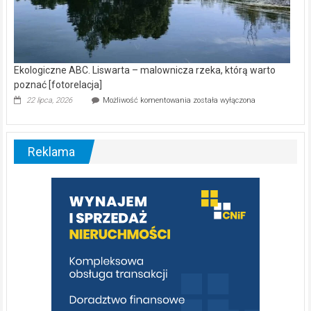
Ekologiczne ABC. Liswarta – malownicza rzeka, którą warto
poznać [fotorelacja]
Ekologiczne
22 lipca, 2026
Możliwość komentowania
została wyłączona
ABC.
Liswarta
–
malownicza
Reklama
rzeka,
którą
warto
poznać
[fotorelacja]