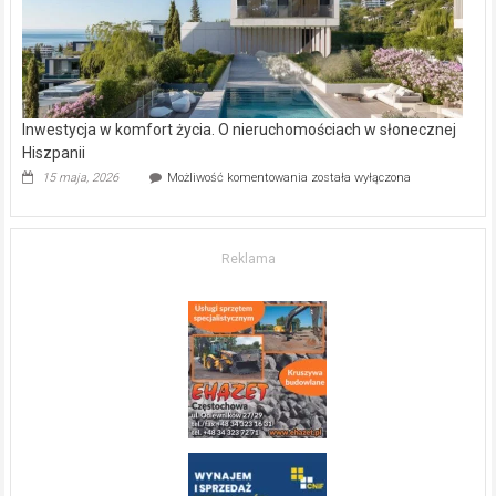
Inwestycja
15 maja, 2026
Możliwość komentowania
została wyłączona
w komfort
życia.
O nieruchomościach
w słonecznej
Reklama
Hiszpanii
Copyright © 2026
Gazeta Regionalna
. Theme: ColorNews Pro by