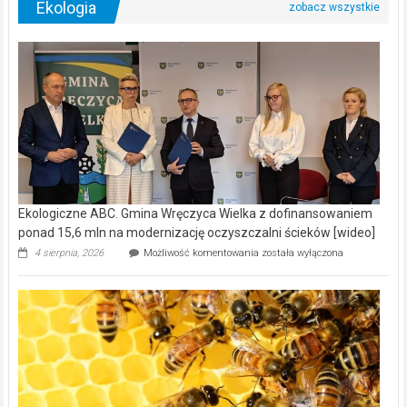
Ekologiczne ABC. Gmina Wręczyca Wielka z dofinansowaniem
ponad 15,6 mln na modernizację oczyszczalni ścieków [wideo]
Ekologiczne
4 sierpnia, 2026
Możliwość komentowania
została wyłączona
ABC.
Gmina
Wręczyca
Wielka
z
dofinansowaniem
ponad
15,6
mln
na
modernizację
oczyszczalni
ścieków
[wideo]
Ekologiczne ABC. Pszczoły – prawdziwy skarb natury [wideo]
Ekologiczne
3 sierpnia, 2026
Możliwość komentowania
została wyłączona
ABC.