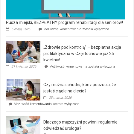
„Zdrowie pod kontrolą” – bezpłatna akcja
rehabilitacji
dla
profilaktyczna w Częstochowie już 25
seniorów!
kwietnia!
„Zdrowie
21 kwietnia, 2026
Możliwość komentowania
została wyłączona
pod
kontrolą”
–
Czy można schudnąć bez poczucia, że
bezpłatna
akcja
jesteś ciągle na diecie?
profilaktyczna
25 marca, 2026
w
Czy
Możliwość komentowania
została wyłączona
Częstochowie
można
już
schudnąć
25
bez
kwietnia!
Dlaczego mężczyźni powinni regularnie
poczucia,
że
odwiedzać urologa?
jesteś
24 marca, 2026
ciągle
Dlaczego
Możliwość komentowania
została wyłączona
na
mężczyźni
diecie?
powinni
regularnie
odwiedzać
urologa?