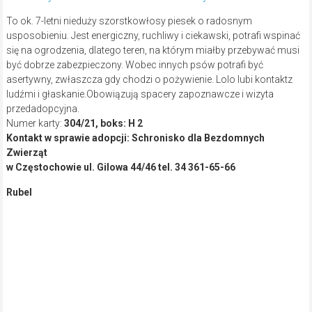
To ok. 7-letni nieduży szorstkowłosy piesek o radosnym
usposobieniu. Jest energiczny, ruchliwy i ciekawski, potrafi wspinać
się na ogrodzenia, dlatego teren, na którym miałby przebywać musi
być dobrze zabezpieczony. Wobec innych psów potrafi być
asertywny, zwłaszcza gdy chodzi o pożywienie. Lolo lubi kontaktz
ludźmi i głaskanie.Obowiązują spacery zapoznawcze i wizyta
przedadopcyjna.
Numer karty:
304/21, boks: H 2
Kontakt w sprawie adopcji: Schronisko dla Bezdomnych
Zwierząt
w Częstochowie ul. Gilowa 44/46 tel. 34 361-65-66
Rubel