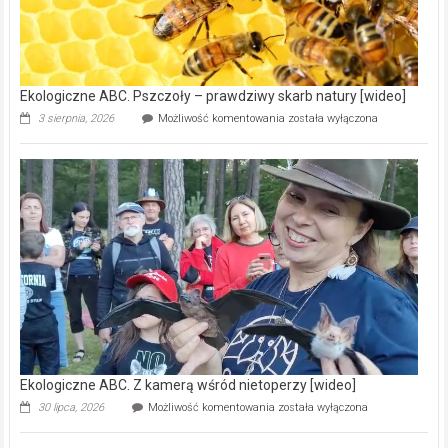
Pszczoły
–
prawdziwy
skarb
natury
[wideo]
Ekologiczne ABC. Z kamerą wśród nietoperzy [wideo]
Ekologiczne
30 lipca, 2026
Możliwość komentowania
została wyłączona
ABC.
Z
kamerą
wśród
nietoperzy
[wideo]