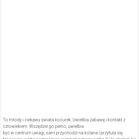
To młody i ciekawy świata kocurek. Uwielbia zabawę i kontakt z
człowiekiem. Wszędzie go pełno, uwielbia
być w centrum uwagi, sam przychodzi na kolana i przytula się.
Na pewno warto poznać tego sympatycznego kotka.Solo znalazł się
w Schronisku po wypadku, miał problemy z żuchwąi tylną łapką.
Teraz jest już po zabiegach, czuje się dobrze i porusza sprawnie.
Przed planowana adopcją prosimy o kontakt ze schroniskowym
lekarzem weterynarii.Trafił do Schroniska dnia 05.02.2021 r.Numer
karty: 18/21, Boks: DK LS 5
Kontakt w sprawie adopcji: Schronisko dla Bezdomnych