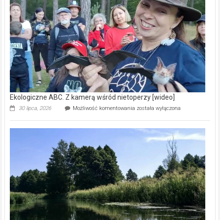
skarb
natury
[wideo]
Ekologiczne ABC. Z kamerą wśród nietoperzy [wideo]
Ekologiczne
30 lipca, 2026
Możliwość komentowania
została wyłączona
ABC.
Z
kamerą
wśród
nietoperzy
[wideo]