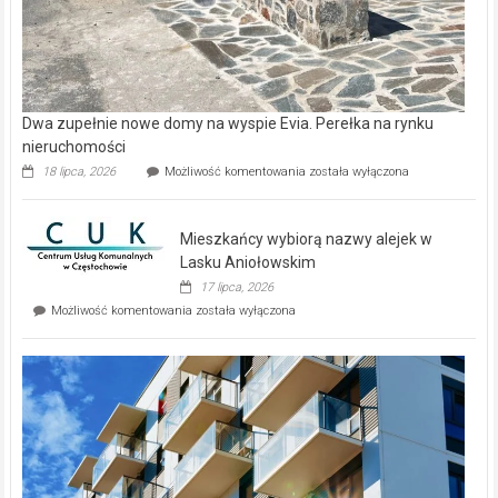
Dwa zupełnie nowe domy na wyspie Evia. Perełka na rynku
nieruchomości
Dwa
18 lipca, 2026
Możliwość komentowania
została wyłączona
zupełnie
nowe
domy
Mieszkańcy wybiorą nazwy alejek w
na
wyspie
Lasku Aniołowskim
Evia.
17 lipca, 2026
Perełka
Mieszkańcy
Możliwość komentowania
została wyłączona
na
wybiorą
rynku
nazwy
nieruchomości
alejek
w
Lasku
Aniołowskim