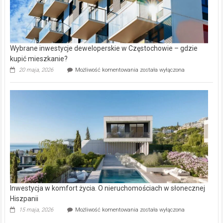
Wybrane inwestycje deweloperskie w Częstochowie – gdzie
kupić mieszkanie?
Wybrane
20 maja, 2026
Możliwość komentowania
została wyłączona
inwestycje
deweloperskie
w Częstochowie
–
gdzie
kupić
mieszkanie?
Inwestycja w komfort życia. O nieruchomościach w słonecznej
Hiszpanii
Inwestycja
15 maja, 2026
Możliwość komentowania
została wyłączona
w komfort