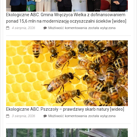
Ekologiczne ABC. Gmina Wręczyca Wielka z dofinansowaniem
ponad 15,6 mln na modernizację oczyszczalni ścieków [wideo]
Ekologiczne
4 sierpnia, 2026
Możliwość komentowania
została wyłączona
ABC.
Gmina
Wręczyca
Wielka
z
dofinansowaniem
ponad
15,6
mln
na
modernizację
oczyszczalni
ścieków
[wideo]
Ekologiczne ABC. Pszczoły – prawdziwy skarb natury [wideo]
Ekologiczne
3 sierpnia, 2026
Możliwość komentowania
została wyłączona
ABC.
Pszczoły
–
prawdziwy