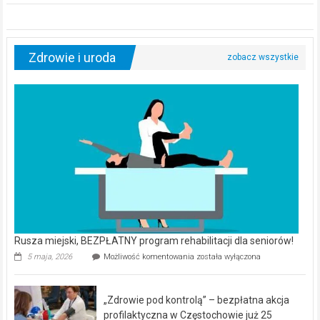
Zdrowie i uroda
Rusza miejski, BEZPŁATNY program rehabilitacji dla seniorów!
Rusza
5 maja, 2026
Możliwość komentowania
została wyłączona
miejski,
BEZPŁATNY
program
„Zdrowie pod kontrolą” – bezpłatna akcja
rehabilitacji
dla
profilaktyczna w Częstochowie już 25