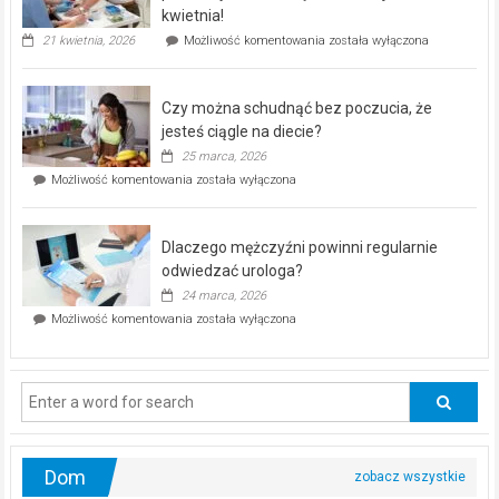
seniorów!
kwietnia!
„Zdrowie
21 kwietnia, 2026
Możliwość komentowania
została wyłączona
pod
kontrolą”
–
Czy można schudnąć bez poczucia, że
bezpłatna
akcja
jesteś ciągle na diecie?
profilaktyczna
25 marca, 2026
w
Czy
Możliwość komentowania
została wyłączona
Częstochowie
można
już
schudnąć
25
bez
kwietnia!
Dlaczego mężczyźni powinni regularnie
poczucia,
że
odwiedzać urologa?
jesteś
24 marca, 2026
ciągle
Dlaczego
Możliwość komentowania
została wyłączona
na
mężczyźni
diecie?
powinni
regularnie
odwiedzać
urologa?
Dom