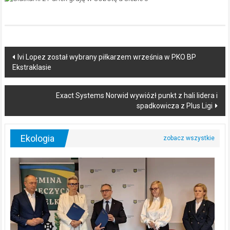
Post
Ivi Lopez został wybrany piłkarzem września w PKO BP
Ekstraklasie
navigation
Exact Systems Norwid wywiózł punkt z hali lidera i
spadkowicza z Plus Ligi
Ekologia