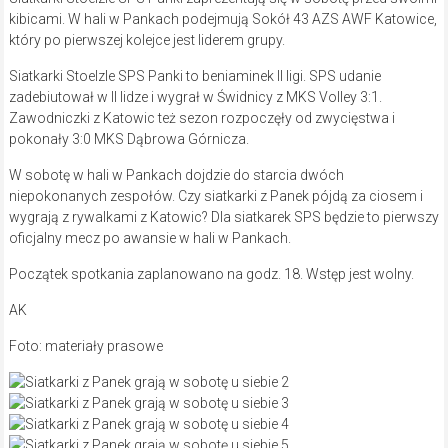
kibicami. W hali w Pankach podejmują Sokół 43 AZS AWF Katowice,
który po pierwszej kolejce jest liderem grupy.
Siatkarki Stoelzle SPS Panki to beniaminek II ligi. SPS udanie
zadebiutował w II lidze i wygrał w Świdnicy z MKS Volley 3:1.
Zawodniczki z Katowic też sezon rozpoczęły od zwycięstwa i
pokonały 3:0 MKS Dąbrowa Górnicza.
W sobotę w hali w Pankach dojdzie do starcia dwóch
niepokonanych zespołów. Czy siatkarki z Panek pójdą za ciosem i
wygrają z rywalkami z Katowic? Dla siatkarek SPS będzie to pierwszy
oficjalny mecz po awansie w hali w Pankach.
Początek spotkania zaplanowano na godz. 18. Wstęp jest wolny.
AK
Foto: materiały prasowe