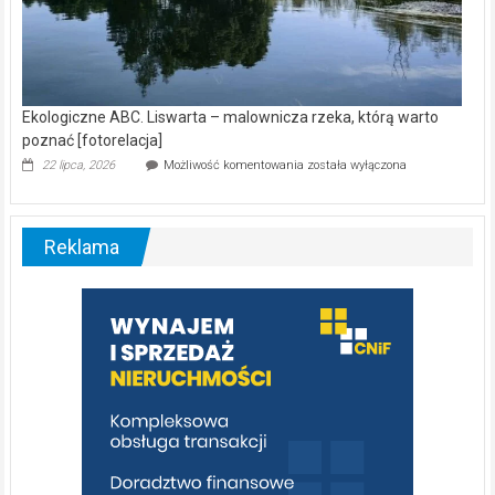
Ekologiczne ABC. Liswarta – malownicza rzeka, którą warto
poznać [fotorelacja]
Ekologiczne
22 lipca, 2026
Możliwość komentowania
została wyłączona
ABC.
Liswarta
–
malownicza
Reklama
rzeka,
którą
warto
poznać
[fotorelacja]