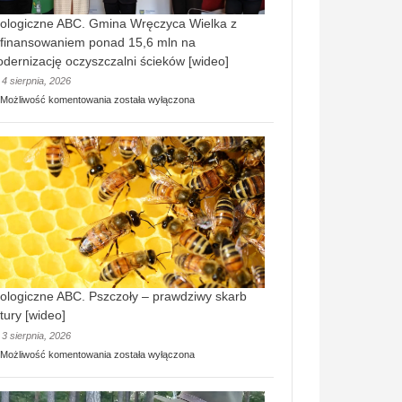
ologiczne ABC. Gmina Wręczyca Wielka z
finansowaniem ponad 15,6 mln na
dernizację oczyszczalni ścieków [wideo]
4 sierpnia, 2026
Ekologiczne
Możliwość komentowania
została wyłączona
ABC.
Gmina
Wręczyca
Wielka
z
dofinansowaniem
ponad
15,6
mln
na
modernizację
oczyszczalni
ścieków
ologiczne ABC. Pszczoły – prawdziwy skarb
[wideo]
tury [wideo]
3 sierpnia, 2026
Ekologiczne
Możliwość komentowania
została wyłączona
ABC.
Pszczoły
–