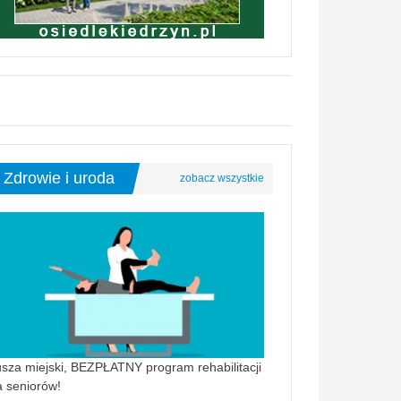
Zdrowie i uroda
sza miejski, BEZPŁATNY program rehabilitacji
a seniorów!