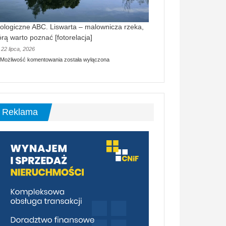
ologiczne ABC. Liswarta – malownicza rzeka,
órą warto poznać [fotorelacja]
22 lipca, 2026
Ekologiczne
Możliwość komentowania
została wyłączona
ABC.
Liswarta
–
malownicza
rzeka,
którą
Reklama
warto
poznać
[fotorelacja]