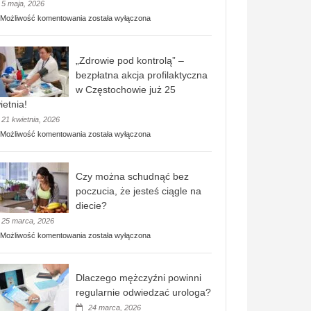
5 maja, 2026
Rusza
Możliwość komentowania
została wyłączona
miejski,
BEZPŁATNY
program
„Zdrowie pod kontrolą” –
rehabilitacji
dla
bezpłatna akcja profilaktyczna
seniorów!
w Częstochowie już 25
ietnia!
21 kwietnia, 2026
„Zdrowie
Możliwość komentowania
została wyłączona
pod
kontrolą”
–
Czy można schudnąć bez
bezpłatna
akcja
poczucia, że jesteś ciągle na
profilaktyczna
diecie?
w
25 marca, 2026
Częstochowie
już
Czy
Możliwość komentowania
została wyłączona
25
można
kwietnia!
schudnąć
bez
Dlaczego mężczyźni powinni
poczucia,
że
regularnie odwiedzać urologa?
jesteś
24 marca, 2026