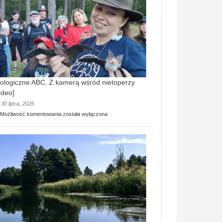
prawdziwy
skarb
natury
[wideo]
ologiczne ABC. Z kamerą wśród nietoperzy
ideo]
30 lipca, 2026
Ekologiczne
Możliwość komentowania
została wyłączona
ABC.
Z
kamerą
wśród
nietoperzy
[wideo]