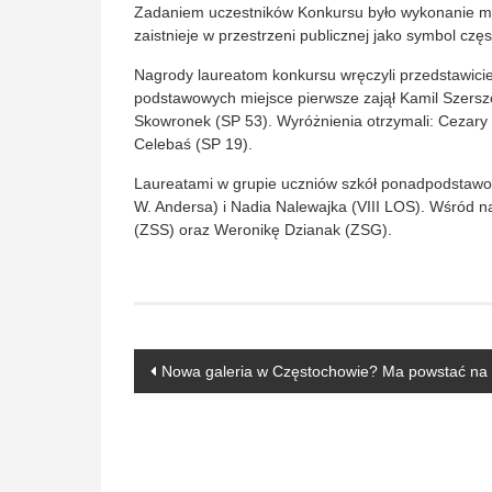
Zadaniem uczestników Konkursu było wykonanie met
zaistnieje w przestrzeni publicznej jako symbol cz
Nagrody laureatom konkursu wręczyli przedstawici
podstawowych miejsce pierwsze zajął Kamil Szersze
Skowronek (SP 53). Wyróżnienia otrzymali: Cezary
Celebaś (SP 19).
Laureatami w grupie uczniów szkół ponadpodstawow
W. Andersa) i Nadia Nalewajka (VIII LOS). Wśród n
(ZSS) oraz Weronikę Dzianak (ZSG).
Post
Nowa galeria w Częstochowie? Ma powstać na 
navigation