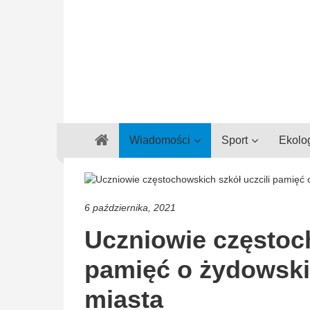
Gazeta
Wiadomości
Sport
Ekolo
Regionalna
Częstochowa,
Kłobuck,
Lubliniec,
6 października, 2021
Myszków
Uczniowie częstoch
pamięć o żydowski
miasta