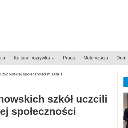
gia
Kultura i rozrywka
Praca
Motoryzacja
Dom
owskich szkół uczcili
ej społeczności