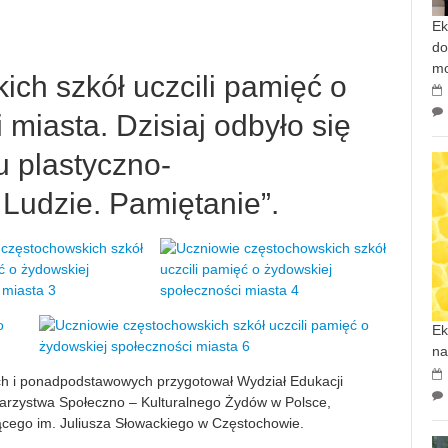
Ek
do
mo
ch szkół uczcili pamięć o
miasta. Dzisiaj odbyło się
 plastyczno-
 Ludzie. Pamiętanie”.
Ek
na
h i ponadpodstawowych przygotował Wydział Edukacji
arzystwa Społeczno – Kulturalnego Żydów w Polsce,
ącego im. Juliusza Słowackiego w Częstochowie.