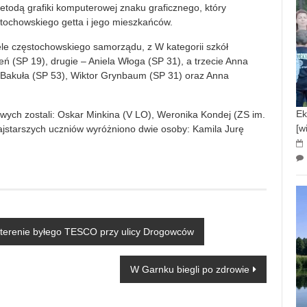
odą grafiki komputerowej znaku graficznego, który
ęstochowskiego getta i jego mieszkańców.
ele częstochowskiego samorządu, z W kategorii szkół
ń (SP 19), drugie – Aniela Włoga (SP 31), a trzecie Anna
 Bakuła (SP 53), Wiktor Grynbaum (SP 31) oraz Anna
Ek
ych zostali: Oskar Minkina (V LO), Weronika Kondej (ZS im.
[w
ajstarszych uczniów wyróżniono dwie osoby: Kamila Jurę
terenie byłego TESCO przy ulicy Drogowców
W Garnku biegli po zdrowie