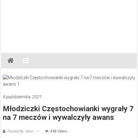
Gazeta
Regionalna
Częstochowa,
Kłobuck,
Lubliniec,
6 października, 2021
Myszków
Młodziczki Częstochowianki wygrały 7
na 7 meczów i wywalczyły awans
Posted By: Artur
448 Views