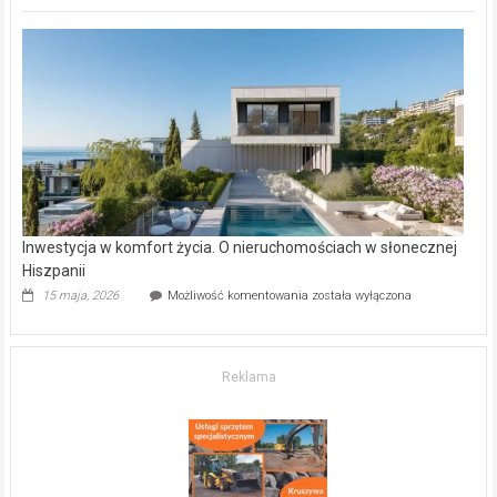
inwestycje
deweloperskie
w Częstochowie
–
gdzie
kupić
mieszkanie?
Inwestycja w komfort życia. O nieruchomościach w słonecznej
Hiszpanii
Inwestycja
15 maja, 2026
Możliwość komentowania
została wyłączona
w komfort
życia.
O nieruchomościach
w słonecznej
Reklama
Hiszpanii