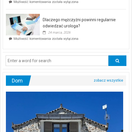
Czy
Możliwość komentowania
została wyłączona
Częstochowie
można
już
schudnąć
25
bez
kwietnia!
Dlaczego mężczyźni powinni regularnie
poczucia,
że
odwiedzać urologa?
jesteś
24 marca, 2026
ciągle
Dlaczego
Możliwość komentowania
została wyłączona
na
mężczyźni
diecie?
powinni
regularnie
odwiedzać
urologa?
Dom