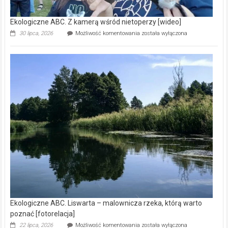
Ekologiczne ABC. Z kamerą wśród nietoperzy [wideo]
Ekologiczne
30 lipca, 2026
Możliwość komentowania
została wyłączona
ABC.
Z
kamerą
wśród
nietoperzy
[wideo]
Ekologiczne ABC. Liswarta – malownicza rzeka, którą warto
poznać [fotorelacja]
Ekologiczne
22 lipca, 2026
Możliwość komentowania
została wyłączona