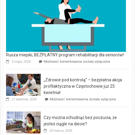
Rusza miejski, BEZPŁATNY program rehabilitacji dla seniorów!
Rusza
5 maja, 2026
Możliwość komentowania
została wyłączona
miejski,
BEZPŁATNY
program
„Zdrowie pod kontrolą” – bezpłatna akcja
rehabilitacji
dla
profilaktyczna w Częstochowie już 25
seniorów!
kwietnia!
„Zdrowie
21 kwietnia, 2026
Możliwość komentowania
została wyłączona
pod
kontrolą”
–
Czy można schudnąć bez poczucia, że
bezpłatna
akcja
jesteś ciągle na diecie?
profilaktyczna
25 marca, 2026
w