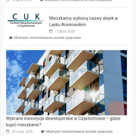
zupełnie
nowe
domy
Mieszkańcy wybiorą nazwy alejek w
na
wyspie
Lasku Aniołowskim
Evia.
17 lipca, 2026
Perełka
Mieszkańcy
Możliwość komentowania
została wyłączona
na
wybiorą
rynku
nazwy
nieruchomości
alejek
w
Lasku
Aniołowskim
Wybrane inwestycje deweloperskie w Częstochowie – gdzie
kupić mieszkanie?
Wybrane
20 maja, 2026
Możliwość komentowania
została wyłączona