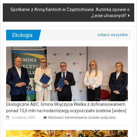
Spotkanie z Anną Kańtoch w Częstochowie. Autorka opowie o
„Lecie utraconych”
Ekologia
Ekologiczne ABC. Gmina Wręczyca Wielka z dofinansowaniem
ponad 15,6 mln na modernizację oczyszczalni ścieków [wideo]
Ekologiczne
4 sierpnia, 2026
Możliwość komentowania
została wyłączona
ABC.
Gmina
Wręczyca
Wielka