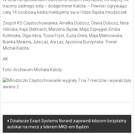
tracimy żadnego seta – dodaje trener Kalota. – Pewnie i ogrywając
całą 14 osobową kadrę meldujemy się w I lidze Śląska młodziczek.
Zespół KS Częstochowianka: Amelka Dobosz, Oliwia Dobosz, Nina
Hilińska, Kaja Stelmach, Marzena Ślęzak, Maja Szpręgiel, Emilia
Kotlińska, Olga Iskra, Tosia Fryst, Zuzia Gniła, Maja Malinowska,
Bianka Minkina, Jula Łaz, Ala Łaz, Apolonia Burzyńska. Trener:
Michał Kalota.
AK
Foto: Archiwum Michała Kaloty
Post
Działacze Exact Systems Norwid zapewnili kibicom bezpłatny
autokar na mecz z liderem MKS-em Będzin
navigation