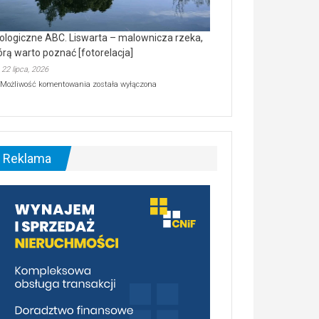
ologiczne ABC. Liswarta – malownicza rzeka,
órą warto poznać [fotorelacja]
22 lipca, 2026
Ekologiczne
Możliwość komentowania
została wyłączona
ABC.
Liswarta
–
malownicza
rzeka,
którą
Reklama
warto
poznać
[fotorelacja]