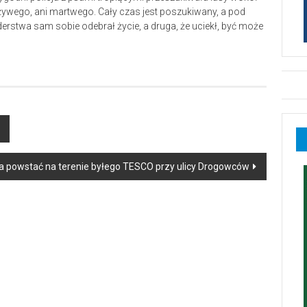
ywego, ani martwego. Cały czas jest poszukiwany, a pod
erstwa sam sobie odebrał życie, a druga, że uciekł, być może
a powstać na terenie byłego TESCO przy ulicy Drogowców