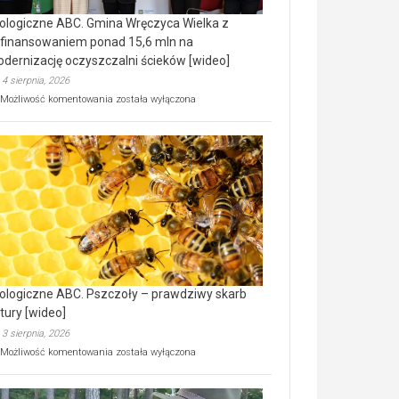
ologiczne ABC. Gmina Wręczyca Wielka z
finansowaniem ponad 15,6 mln na
dernizację oczyszczalni ścieków [wideo]
4 sierpnia, 2026
Ekologiczne
Możliwość komentowania
została wyłączona
ABC.
Gmina
Wręczyca
Wielka
z
dofinansowaniem
ponad
15,6
mln
na
modernizację
oczyszczalni
ścieków
ologiczne ABC. Pszczoły – prawdziwy skarb
[wideo]
tury [wideo]
3 sierpnia, 2026
Ekologiczne
Możliwość komentowania
została wyłączona
ABC.
Pszczoły
–