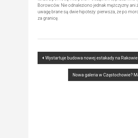
Borowców. Nie odnaleziono jednak mężczyzny ani ż
uwagę brane są dwie hipotezy: pierwsza, że po mord
za granicę.
Post
Wystartuje budowa nowej estakady na Rakowie
navigation
Nowa galeria w Częstochowie? M