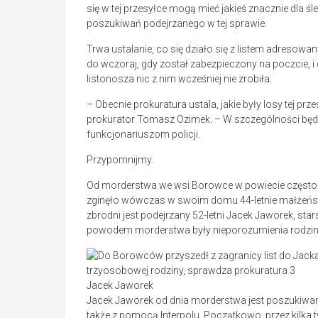
się w tej przesyłce mogą mieć jakieś znacznie dla ś
poszukiwań podejrzanego w tej sprawie.
Trwa ustalanie, co się działo się z listem adreso
do wczoraj, gdy został zabezpieczony na poczcie, i 
listonosza nic z nim wcześniej nie zrobiła.
– Obecnie prokuratura ustala, jakie były losy tej pr
prokurator Tomasz Ozimek. – W szczególności będzi
funkcjonariuszom policji.
Przypomnijmy:
Od morderstwa we wsi Borowce w powiecie częstoc
zginęło wówczas w swoim domu 44-letnie małżeństw
zbrodni jest podejrzany 52-letni Jacek Jaworek, sta
powodem morderstwa były nieporozumienia rodzinn
Jacek Jaworek
Jacek Jaworek od dnia morderstwa jest poszukiwany
także z pomocą Interpolu. Początkowo, przez kilka 