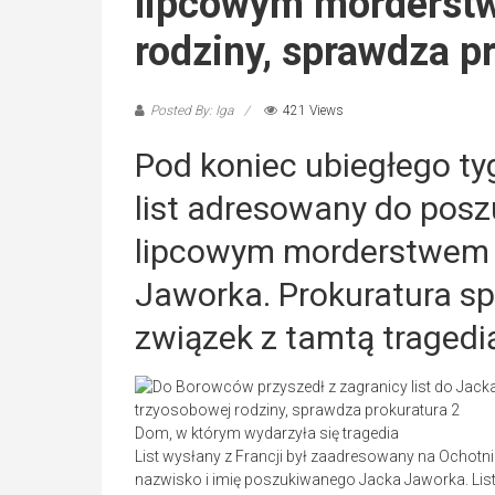
lipcowym morderst
rodziny, sprawdza p
Posted By: Iga
421 Views
Pod koniec ubiegłego ty
list adresowany do pos
lipcowym morderstwem 
Jaworka. Prokuratura sp
związek z tamtą tragedi
Dom, w którym wydarzyła się tragedia
List wysłany z Francji był zaadresowany na Ochotn
nazwisko i imię poszukiwanego Jacka Jaworka. Listo