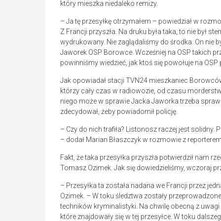
który mieszka niedaleko remizy.
– Ja tę przesyłkę otrzymałem – powiedział w rozm
Z Francji przyszła. Na druku była taka, to nie był s
wydrukowany. Nie zaglądaliśmy do środka. On nie by
Jaworek OSP Borowce. Wcześniej na OSP takich przesy
powinniśmy wiedzieć, jak ktoś się powołuje na OSP 
Jak opowiadał stacji TVN24 mieszkaniec Borowców, p
którzy cały czas w radiowozie, od czasu morders
niego może w sprawie Jacka Jaworka trzeba sprawdzać
zdecydował, żeby powiadomił policję.
– Czy do nich trafiła? Listonosz raczej jest solidny.
– dodał Marian Błaszczyk w rozmowie z reporterem
Fakt, że taka przesyłka przyszła potwierdził nam r
Tomasz Ozimek. Jak się dowiedzieliśmy, wczoraj prze
– Przesyłka ta została nadana we Francji przez jedn
Ozimek. – W toku śledztwa zostały przeprowadzone o
techników kryminalistyki. Na chwilę obecną z uwag
które znajdowały się w tej przesyłce. W toku dalsz