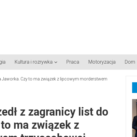
gia
Kultura i rozrywka
Praca
Motoryzacja
Dom
dł z zagranicy list do
 to ma związek z