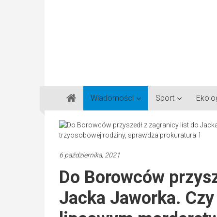
Gazeta
Wiadomości
Sport
Ekolo
Regionalna
Częstochowa,
Kłobuck,
Lubliniec,
6 października, 2021
Myszków
Do Borowców przysze
Jacka Jaworka. Czy