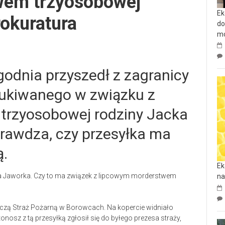
wem trzyosobowej
Ek
rokuratura
do
mo
godnia przyszedł z zagranicy
zukiwanego w związku z
trzyosobowej rodziny Jacka
rawdza, czy przesyłka ma
ą.
Ek
na
iczą Straż Pożarną w Borowcach. Na kopercie widniało
nosz z tą przesyłką zgłosił się do byłego prezesa straży,