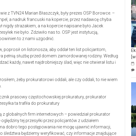
owie z TVN24 Marian Błaszczyk, były prezes OSP Borowce. –
tempel, a nadruk francuski na kopercie, przez nadawcę chyba
ł nigdy strażakiem, a na kopercie napisane było Jacek
łek nie było. Zdziwiło nas to. OSP jest instytucją,
powinien to z nami uzgodnić.
oprosił on listonosza, aby oddał ten list policjantom,
Ek
twa pełnią służbę przed domem zamordowanej rodziny. Według
[w
 każdy, nawet najdrobniejszy ślad, więc nie otwierał listu i
 Prosiłem, żeby prokuratorowi oddali, ale czy oddali, to nie wiem
.
zecznik prasowy częstochowskiej prokuratury, prokurator
syłka ta trafiła do prokuratury
ą z globalnych firm internetowych – powiedział prokurator
ględziny tej przesyłki przez policjantów z udziałem
i na dobro tego postępowania nie mogę ujawnić informacji,
ego śledztwa będziemy weryfikować, czy informacje znajdujące