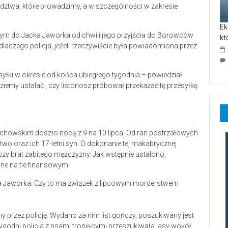
ledztwa, które prowadzimy, a w szczególności w zakresie
Ek
wanym do Jacka Jaworka od chwili jego przyjścia do Borowców
kt
dlaczego policja, jeżeli rzeczywiście była powiadomiona przez
zesyłki w okresie od końca ubiegłego tygodnia – powiedział
emy ustalać , czy listonosz próbował przekazać tę przesyłkę
howskim doszło nocą z 9 na 10 lipca. Od ran postrzałowych
o oraz ich 17-letni syn. O dokonanie tej makabrycznej
rszy brat zabitego mężczyzny. Jak wstępnie ustalono,
e na tle finansowym.
 przez policję. Wydano za nim list gończy, poszukiwany jest
tygodni policja z psami tropiącymi przeszukiwała lasy wokół