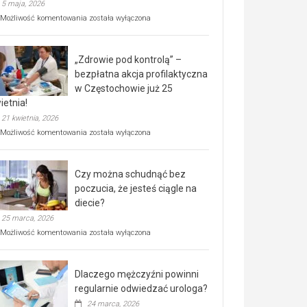
5 maja, 2026
Rusza
Możliwość komentowania
została wyłączona
miejski,
BEZPŁATNY
program
„Zdrowie pod kontrolą” –
rehabilitacji
dla
bezpłatna akcja profilaktyczna
seniorów!
w Częstochowie już 25
ietnia!
21 kwietnia, 2026
„Zdrowie
Możliwość komentowania
została wyłączona
pod
kontrolą”
–
Czy można schudnąć bez
bezpłatna
akcja
poczucia, że jesteś ciągle na
profilaktyczna
diecie?
w
25 marca, 2026
Częstochowie
już
Czy
Możliwość komentowania
została wyłączona
25
można
kwietnia!
schudnąć
bez
Dlaczego mężczyźni powinni
poczucia,
że
regularnie odwiedzać urologa?
jesteś
24 marca, 2026