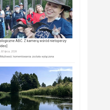
prawdziwy
skarb
natury
[wideo]
ologiczne ABC. Z kamerą wśród nietoperzy
ideo]
30 lipca, 2026
Ekologiczne
Możliwość komentowania
została wyłączona
ABC.
Z
kamerą
wśród
nietoperzy
[wideo]