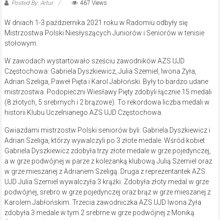
Posted By: Artur
467 Views
W dniach 1-3 października 2021 roku w Radomiu odbyły się
Mistrzostwa Polski Niesłyszących Juniorów i Seniorów w tenisie
stołowym.
W zawodach wystartowało sześciu zawodników AZS UJD
Częstochowa: Gabriela Dyszkiewicz, Julia Szemiel, Iwona Żyła,
Adrian Szeliga, Paweł Pięta i Karol Jabłoński. Były to bardzo udane
mistrzostwa. Podopieczni Wiesławy Pięty zdobyli łącznie 15 medali
(8 złotych, 5 srebrnych i 2 brązowe). To rekordowa liczba medali w
historii Klubu Uczelnianego AZS UJD Częstochowa.
Gwiazdami mistrzostw Polski seniorów byli: Gabriela Dyszkiewicz i
Adrian Szeliga, którzy wywalczyli po 3 złote medale. Wśród kobiet
Gabriela Dyszkiewicz zdobyła trzy złote medale w grze pojedynczej,
a w grze podwójnej w parze z koleżanką klubową Julią Szemiel oraz
w grze mieszanej z Adrianem Szeligą. Druga z reprezentantek AZS
UJD Julia Szemiel wywalczyła 3 krążki. Zdobyła złoty medal w grze
podwójnej, srebro w grze pojedynczej oraz brąz w grze mieszanej z
Karolem Jabłońskim. Trzecia zawodniczka AZS UJD Iwona Żyła
zdobyła 3 medale w tym 2 srebrne w grze podwójnej z Moniką