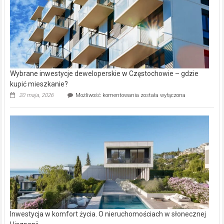
Wybrane inwestycje deweloperskie w Częstochowie – gdzie
kupić mieszkanie?
Wybrane
20 maja, 2026
Możliwość komentowania
została wyłączona
inwestycje
deweloperskie
w Częstochowie
–
gdzie
kupić
mieszkanie?
Inwestycja w komfort życia. O nieruchomościach w słonecznej