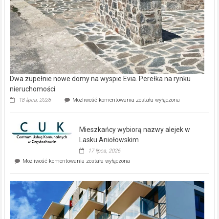
Dwa zupełnie nowe domy na wyspie Evia. Perełka na rynku
nieruchomości
Dwa
18 lipca, 2026
Możliwość komentowania
została wyłączona
zupełnie
nowe
domy
Mieszkańcy wybiorą nazwy alejek w
na
wyspie
Lasku Aniołowskim
Evia.
17 lipca, 2026
Perełka
Mieszkańcy
Możliwość komentowania
została wyłączona
na
wybiorą
rynku
nazwy
nieruchomości
alejek
w
Lasku
Aniołowskim