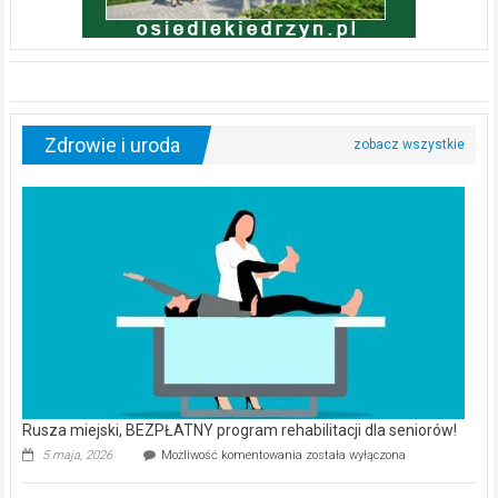
Zdrowie i uroda
Rusza miejski, BEZPŁATNY program rehabilitacji dla seniorów!
Rusza
5 maja, 2026
Możliwość komentowania
została wyłączona
miejski,
BEZPŁATNY