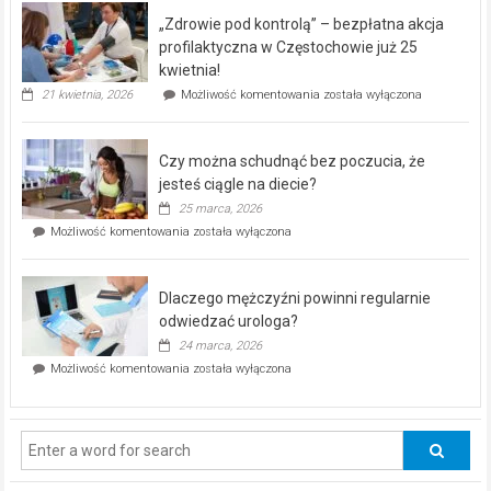
program
„Zdrowie pod kontrolą” – bezpłatna akcja
rehabilitacji
dla
profilaktyczna w Częstochowie już 25
seniorów!
kwietnia!
„Zdrowie
21 kwietnia, 2026
Możliwość komentowania
została wyłączona
pod
kontrolą”
–
Czy można schudnąć bez poczucia, że
bezpłatna
akcja
jesteś ciągle na diecie?
profilaktyczna
25 marca, 2026
w
Czy
Możliwość komentowania
została wyłączona
Częstochowie
można
już
schudnąć
25
bez
kwietnia!
Dlaczego mężczyźni powinni regularnie
poczucia,
że
odwiedzać urologa?
jesteś
24 marca, 2026
ciągle
Dlaczego
Możliwość komentowania
została wyłączona
na
mężczyźni
diecie?
powinni
regularnie
odwiedzać
urologa?