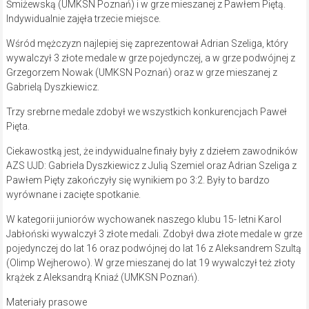
Śmiżewską (UMKSN Poznań) i w grze mieszanej z Pawłem Piętą.
Indywidualnie zajęła trzecie miejsce.
Wśród mężczyzn najlepiej się zaprezentował Adrian Szeliga, który
wywalczył 3 złote medale w grze pojedynczej, a w grze podwójnej z
Grzegorzem Nowak (UMKSN Poznań) oraz w grze mieszanej z
Gabrielą Dyszkiewicz.
Trzy srebrne medale zdobył we wszystkich konkurencjach Paweł
Pięta.
Ciekawostką jest, że indywidualne finały były z dziełem zawodników
AZS UJD: Gabriela Dyszkiewicz z Julią Szemiel oraz Adrian Szeliga z
Pawłem Pięty zakończyły się wynikiem po 3:2. Były to bardzo
wyrównane i zacięte spotkanie.
W kategorii juniorów wychowanek naszego klubu 15- letni Karol
Jabłoński wywalczył 3 złote medali. Zdobył dwa złote medale w grze
pojedynczej do lat 16 oraz podwójnej do lat 16 z Aleksandrem Szultą
(Olimp Wejherowo). W grze mieszanej do lat 19 wywalczył też złoty
krążek z Aleksandrą Kniaź (UMKSN Poznań).
Materiały prasowe