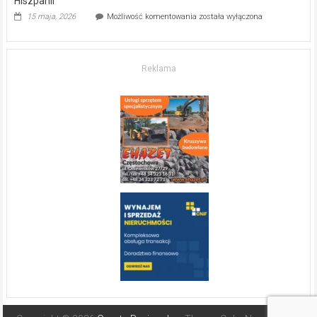
Hiszpanii
Inwestycja
15 maja, 2026
Możliwość komentowania
została wyłączona
w komfort
życia.
O nieruchomościach
w słonecznej
Reklama
Hiszpanii