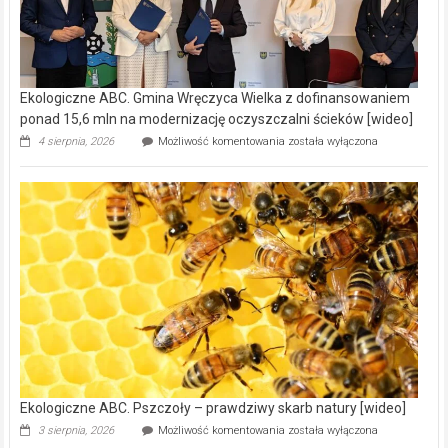
Ekologiczne ABC. Gmina Wręczyca Wielka z dofinansowaniem
ponad 15,6 mln na modernizację oczyszczalni ścieków [wideo]
Ekologiczne
4 sierpnia, 2026
Możliwość komentowania
została wyłączona
ABC.
Gmina
Wręczyca
Wielka
z
dofinansowaniem
ponad
15,6
mln
na
modernizację
oczyszczalni
ścieków
[wideo]
Ekologiczne ABC. Pszczoły – prawdziwy skarb natury [wideo]
Ekologiczne
3 sierpnia, 2026
Możliwość komentowania
została wyłączona
ABC.