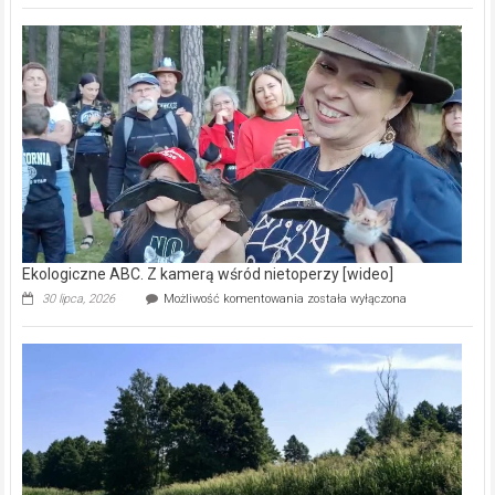
Pszczoły
–
prawdziwy
skarb
natury
[wideo]
Ekologiczne ABC. Z kamerą wśród nietoperzy [wideo]
Ekologiczne
30 lipca, 2026
Możliwość komentowania
została wyłączona
ABC.
Z
kamerą
wśród
nietoperzy
[wideo]