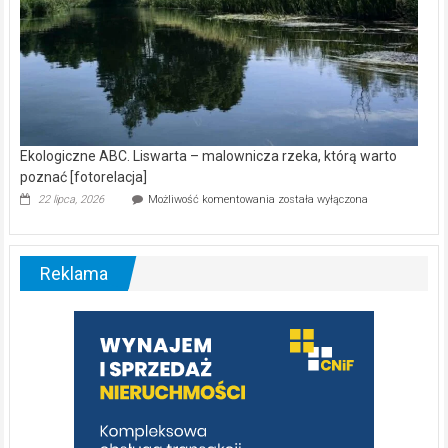
Ekologiczne ABC. Liswarta – malownicza rzeka, którą warto
poznać [fotorelacja]
Ekologiczne
22 lipca, 2026
Możliwość komentowania
została wyłączona
ABC.
Liswarta
–
malownicza
Reklama
rzeka,
którą
warto
poznać
[fotorelacja]