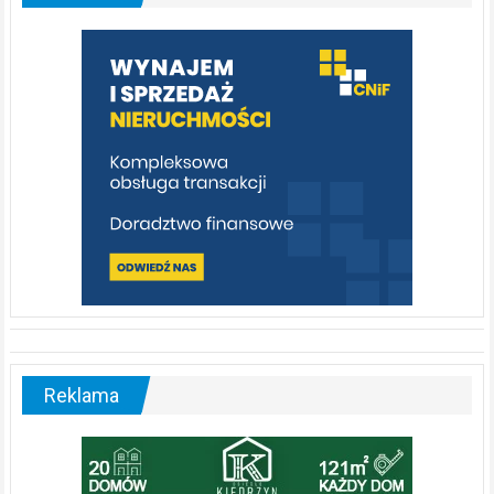
którą
warto
poznać
[fotorelacja]
Reklama