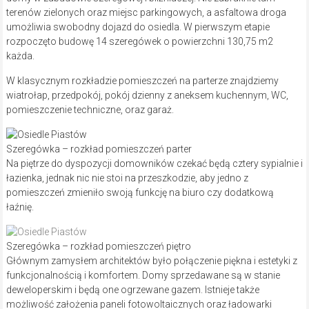
terenów zielonych oraz miejsc parkingowych, a asfaltowa droga
umożliwia swobodny dojazd do osiedla. W pierwszym etapie
rozpoczęto budowę 14 szeregówek o powierzchni 130,75 m2
każda.
W klasycznym rozkładzie pomieszczeń na parterze znajdziemy
wiatrołap, przedpokój, pokój dzienny z aneksem kuchennym, WC,
pomieszczenie techniczne, oraz garaż.
Szeregówka – rozkład pomieszczeń parter
Na piętrze do dyspozycji domowników czekać będą cztery sypialnie i
łazienka, jednak nic nie stoi na przeszkodzie, aby jedno z
pomieszczeń zmieniło swoją funkcję na biuro czy dodatkową
łaźnię.
Szeregówka – rozkład pomieszczeń piętro
Głównym zamysłem architektów było połączenie piękna i estetyki z
funkcjonalnością i komfortem. Domy sprzedawane są w stanie
deweloperskim i będą one ogrzewane gazem. Istnieje także
możliwość założenia paneli fotowoltaicznych oraz ładowarki