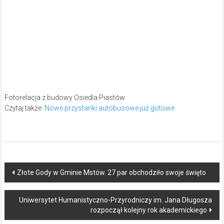
Fotorelacja z budowy Osiedla Piastów
Czytaj także:
Nowe przystanki autobusowe już gotowe
Post
Złote Gody w Gminie Mstów. 27 par obchodziło swoje święto
navigation
Uniwersytet Humanistyczno-Przyrodniczy im. Jana Długosza
rozpoczął kolejny rok akademickiego