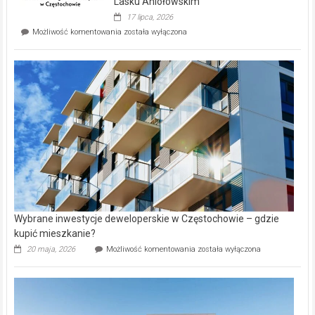
Lasku Aniołowskim
Evia.
17 lipca, 2026
Perełka
Mieszkańcy
Możliwość komentowania
została wyłączona
na
wybiorą
rynku
nazwy
nieruchomości
alejek
w
Lasku
Aniołowskim
Wybrane inwestycje deweloperskie w Częstochowie – gdzie
kupić mieszkanie?
Wybrane
20 maja, 2026
Możliwość komentowania
została wyłączona
inwestycje
deweloperskie
w Częstochowie
–
gdzie