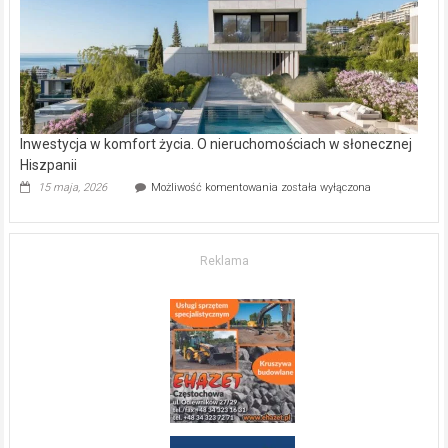
kupić
mieszkanie?
Inwestycja w komfort życia. O nieruchomościach w słonecznej
Hiszpanii
Inwestycja
15 maja, 2026
Możliwość komentowania
została wyłączona
w komfort
życia.
O nieruchomościach
w słonecznej
Reklama
Hiszpanii