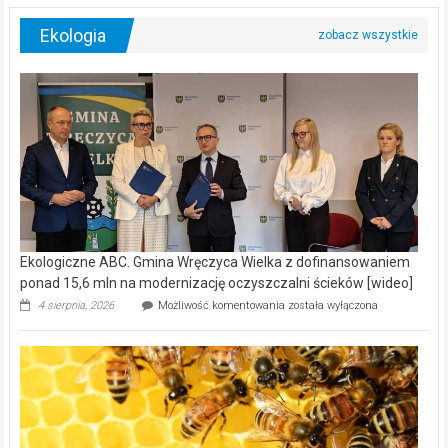
Ekologia
Ekologiczne ABC. Gmina Wręczyca Wielka z dofinansowaniem
ponad 15,6 mln na modernizację oczyszczalni ścieków [wideo]
Ekologiczne
4 sierpnia, 2026
Możliwość komentowania
została wyłączona
ABC.
Gmina
Wręczyca
Wielka
z
dofinansowaniem
ponad
15,6