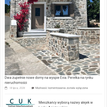
Dwa zupełnie nowe domy na wyspie Evia. Perełka na rynku
nieruchomości
Dwa
18 lipca, 2026
Możliwość komentowania
została wyłączona
zupełnie
nowe
domy
Mieszkańcy wybiorą nazwy alejek w
na
wyspie