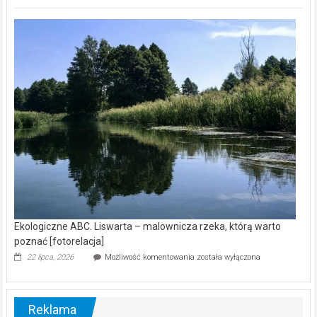
ABC.
Z
kamerą
wśród
nietoperzy
[wideo]
Ekologiczne ABC. Liswarta – malownicza rzeka, którą warto
poznać [fotorelacja]
Ekologiczne
22 lipca, 2026
Możliwość komentowania
została wyłączona
ABC.
Liswarta
–
malownicza
Reklama
rzeka,