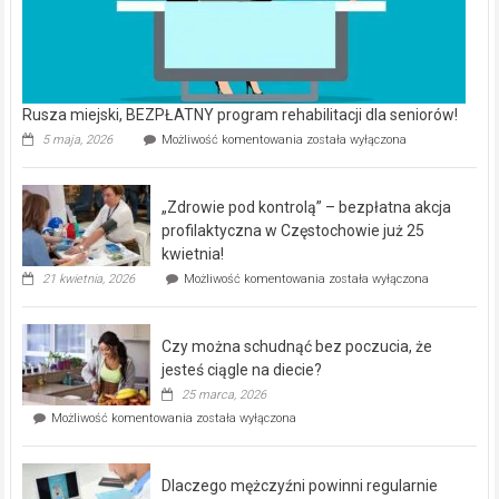
Rusza miejski, BEZPŁATNY program rehabilitacji dla seniorów!
Rusza
5 maja, 2026
Możliwość komentowania
została wyłączona
miejski,
BEZPŁATNY
program
„Zdrowie pod kontrolą” – bezpłatna akcja
rehabilitacji
dla
profilaktyczna w Częstochowie już 25
seniorów!
kwietnia!
„Zdrowie
21 kwietnia, 2026
Możliwość komentowania
została wyłączona
pod
kontrolą”
–
Czy można schudnąć bez poczucia, że
bezpłatna
akcja
jesteś ciągle na diecie?
profilaktyczna
25 marca, 2026
w
Czy
Możliwość komentowania
została wyłączona
Częstochowie
można
już
schudnąć
25
bez
kwietnia!
Dlaczego mężczyźni powinni regularnie
poczucia,