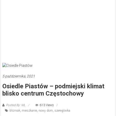
5 października, 2021
Osiedle Piastów – podmiejski klimat
blisko centrum Częstochowy
Posted By: ML
613 Views
bliźniak
,
mieszkanie
,
nowy dom
,
szeregówka