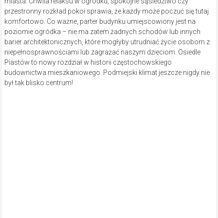
miasta. Chwila relaksu w ogródku, spokojne sąsiedztwo czy
przestronny rozkład pokoi sprawia, że każdy może poczuć się tutaj
komfortowo. Co ważne, parter budynku umiejscowiony jest na
poziomie ogródka – nie ma zatem żadnych schodów lub innych
barier architektonicznych, które mogłyby utrudniać życie osobom z
niepełnosprawnościami lub zagrażać naszym dzieciom. Osiedle
Piastów to nowy rozdział w historii częstochowskiego
budownictwa mieszkaniowego. Podmiejski klimat jeszcze nigdy nie
był tak blisko centrum!