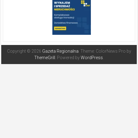
Copyright © 2026
Gazeta Regionalna
. Theme: ColorNews Pro by
ThemeGrill
. Powered by
WordPress
.