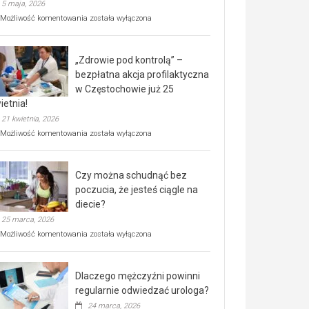
5 maja, 2026
Rusza
Możliwość komentowania
została wyłączona
miejski,
BEZPŁATNY
program
„Zdrowie pod kontrolą” –
rehabilitacji
dla
bezpłatna akcja profilaktyczna
seniorów!
w Częstochowie już 25
ietnia!
21 kwietnia, 2026
„Zdrowie
Możliwość komentowania
została wyłączona
pod
kontrolą”
–
Czy można schudnąć bez
bezpłatna
akcja
poczucia, że jesteś ciągle na
profilaktyczna
diecie?
w
25 marca, 2026
Częstochowie
już
Czy
Możliwość komentowania
została wyłączona
25
można
kwietnia!
schudnąć
bez
Dlaczego mężczyźni powinni
poczucia,
że
regularnie odwiedzać urologa?
jesteś
24 marca, 2026