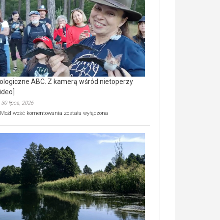
prawdziwy
skarb
natury
[wideo]
ologiczne ABC. Z kamerą wśród nietoperzy
ideo]
30 lipca, 2026
Ekologiczne
Możliwość komentowania
została wyłączona
ABC.
Z
kamerą
wśród
nietoperzy
[wideo]