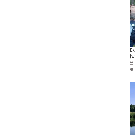
Ek
[w