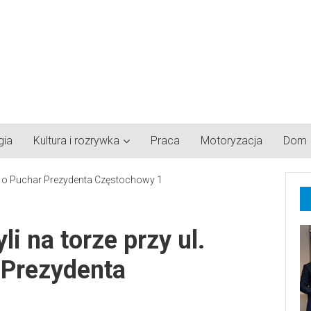
gia
Kultura i rozrywka
Praca
Motoryzacja
Dom
i na torze przy ul.
 Prezydenta