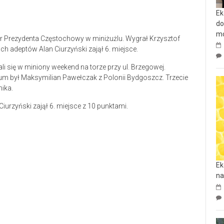
Ek
do
mo
ar Prezydenta Częstochowy w miniżużlu. Wygrał Krzysztof
h adeptów Alan Ciurzyński zajął 6. miejsce.
li się w miniony weekend na torze przy ul. Brzegowej.
um był Maksymilian Pawełczak z Polonii Bydgoszcz. Trzecie
ika.
urzyński zajął 6. miejsce z 10 punktami.
Ek
na