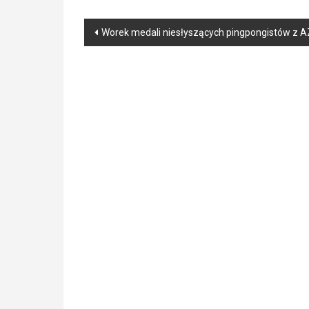
Post
Worek medali niesłyszących pingpongistów z 
navigation