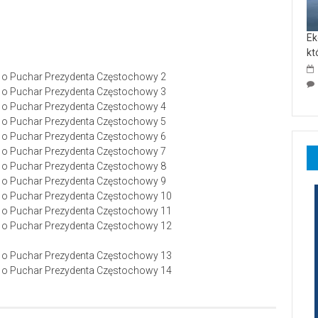
Ek
kt