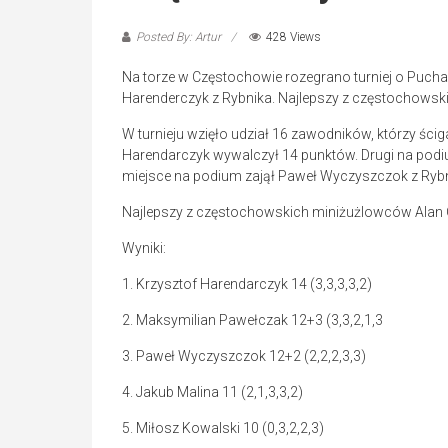
Posted By: Artur
428 Views
Na torze w Częstochowie rozegrano turniej o Puch
Harenderczyk z Rybnika. Najlepszy z częstochowskic
W turnieju wzięło udział 16 zawodników, którzy ściga
Harendarczyk wywalczył 14 punktów. Drugi na podi
miejsce na podium zajął Paweł Wyczyszczok z Rybn
Najlepszy z częstochowskich miniżużlowców Alan Ci
Wyniki:
1. Krzysztof Harendarczyk 14 (3,3,3,3,2)
2. Maksymilian Pawełczak 12+3 (3,3,2,1,3
3. Paweł Wyczyszczok 12+2 (2,2,2,3,3)
4. Jakub Malina 11 (2,1,3,3,2)
5. Miłosz Kowalski 10 (0,3,2,2,3)