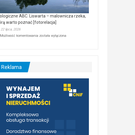
ologiczne ABC. Liswarta – malownicza rzeka,
órą warto poznać [fotorelacja]
22 lipca, 2026
Ekologiczne
Możliwość komentowania
została wyłączona
ABC.
Liswarta
–
malownicza
rzeka,
którą
Reklama
warto
poznać
[fotorelacja]