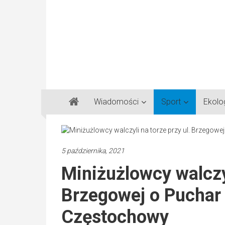
Gazeta
Wiadomości
Sport
Ekolo
Regionalna
Częstochowa,
Kłobuck,
Lubliniec,
5 października, 2021
Myszków
Miniżużlowcy walczyl
Brzegowej o Puchar
Częstochowy