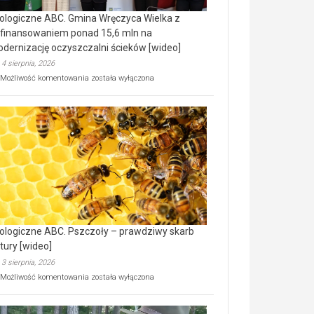
ologiczne ABC. Gmina Wręczyca Wielka z
finansowaniem ponad 15,6 mln na
dernizację oczyszczalni ścieków [wideo]
4 sierpnia, 2026
Ekologiczne
Możliwość komentowania
została wyłączona
ABC.
Gmina
Wręczyca
Wielka
z
dofinansowaniem
ponad
15,6
mln
na
modernizację
oczyszczalni
ścieków
ologiczne ABC. Pszczoły – prawdziwy skarb
[wideo]
tury [wideo]
3 sierpnia, 2026
Ekologiczne
Możliwość komentowania
została wyłączona
ABC.
Pszczoły
–