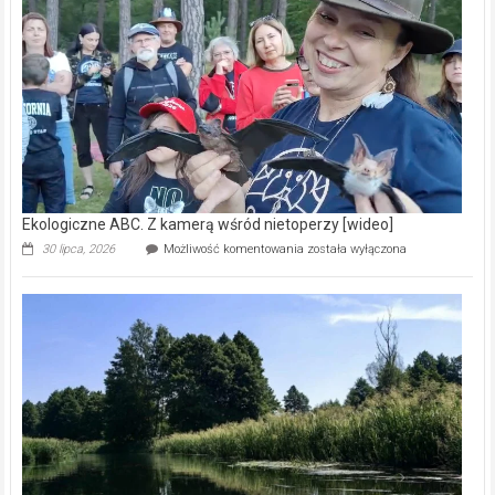
prawdziwy
skarb
natury
[wideo]
Ekologiczne ABC. Z kamerą wśród nietoperzy [wideo]
Ekologiczne
30 lipca, 2026
Możliwość komentowania
została wyłączona
ABC.
Z
kamerą
wśród
nietoperzy
[wideo]