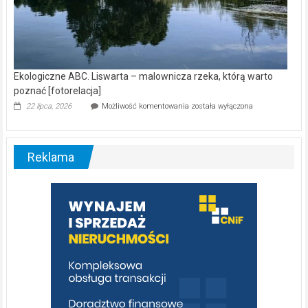
Ekologiczne ABC. Liswarta – malownicza rzeka, którą warto
poznać [fotorelacja]
Ekologiczne
22 lipca, 2026
Możliwość komentowania
została wyłączona
ABC.
Liswarta
–
malownicza
Reklama
rzeka,
którą
warto
poznać
[fotorelacja]