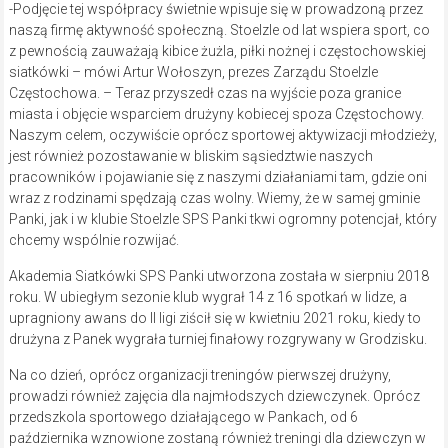
-Podjęcie tej współpracy świetnie wpisuje się w prowadzoną przez
naszą firmę aktywność społeczną. Stoelzle od lat wspiera sport, co
z pewnością zauważają kibice żużla, piłki nożnej i częstochowskiej
siatkówki – mówi Artur Wołoszyn, prezes Zarządu Stoelzle
Częstochowa. – Teraz przyszedł czas na wyjście poza granice
miasta i objęcie wsparciem drużyny kobiecej spoza Częstochowy.
Naszym celem, oczywiście oprócz sportowej aktywizacji młodzieży,
jest również pozostawanie w bliskim sąsiedztwie naszych
pracowników i pojawianie się z naszymi działaniami tam, gdzie oni
wraz z rodzinami spędzają czas wolny. Wiemy, że w samej gminie
Panki, jak i w klubie Stoelzle SPS Panki tkwi ogromny potencjał, który
chcemy wspólnie rozwijać.
Akademia Siatkówki SPS Panki utworzona została w sierpniu 2018
roku. W ubiegłym sezonie klub wygrał 14 z 16 spotkań w lidze, a
upragniony awans do II ligi ziścił się w kwietniu 2021 roku, kiedy to
drużyna z Panek wygrała turniej finałowy rozgrywany w Grodzisku.
Na co dzień, oprócz organizacji treningów pierwszej drużyny,
prowadzi również zajęcia dla najmłodszych dziewczynek. Oprócz
przedszkola sportowego działającego w Pankach, od 6
października wznowione zostaną również treningi dla dziewczyn w