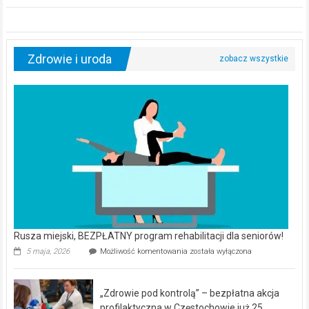
Zdrowie i uroda
Rusza miejski, BEZPŁATNY program rehabilitacji dla seniorów!
Rusza
5 maja, 2026
Możliwość komentowania
została wyłączona
miejski,
BEZPŁATNY
program
„Zdrowie pod kontrolą” – bezpłatna akcja
rehabilitacji
dla
profilaktyczna w Częstochowie już 25