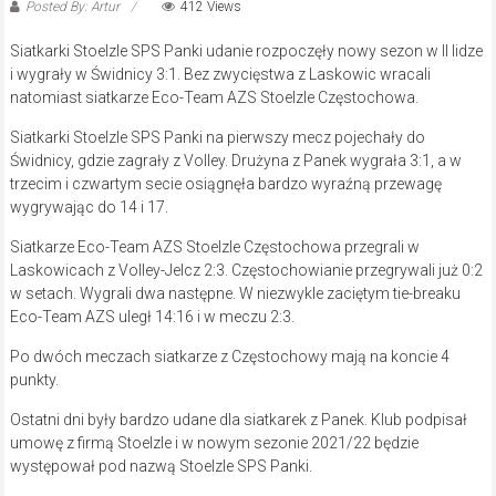
Posted By: Artur
412 Views
Siatkarki Stoelzle SPS Panki udanie rozpoczęły nowy sezon w II lidze
i wygrały w Świdnicy 3:1. Bez zwycięstwa z Laskowic wracali
natomiast siatkarze Eco-Team AZS Stoelzle Częstochowa.
Siatkarki Stoelzle SPS Panki na pierwszy mecz pojechały do
Świdnicy, gdzie zagrały z Volley. Drużyna z Panek wygrała 3:1, a w
trzecim i czwartym secie osiągnęła bardzo wyraźną przewagę
wygrywając do 14 i 17.
Siatkarze Eco-Team AZS Stoelzle Częstochowa przegrali w
Laskowicach z Volley-Jelcz 2:3. Częstochowianie przegrywali już 0:2
w setach. Wygrali dwa następne. W niezwykle zaciętym tie-breaku
Eco-Team AZS uległ 14:16 i w meczu 2:3.
Po dwóch meczach siatkarze z Częstochowy mają na koncie 4
punkty.
Ostatni dni były bardzo udane dla siatkarek z Panek. Klub podpisał
umowę z firmą Stoelzle i w nowym sezonie 2021/22 będzie
występował pod nazwą Stoelzle SPS Panki.