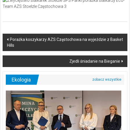
Post
Porażka koszykarzy AZS Częstochowa na wyjeździe z Basket
Hills
navigation
Zjedli śniadanie na Bieganie
Ekologia