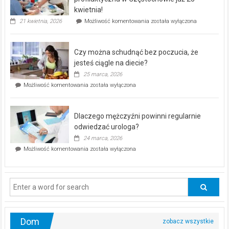
seniorów!
kwietnia!
„Zdrowie
21 kwietnia, 2026
Możliwość komentowania
została wyłączona
pod
kontrolą”
–
Czy można schudnąć bez poczucia, że
bezpłatna
akcja
jesteś ciągle na diecie?
profilaktyczna
25 marca, 2026
w
Czy
Możliwość komentowania
została wyłączona
Częstochowie
można
już
schudnąć
25
bez
kwietnia!
Dlaczego mężczyźni powinni regularnie
poczucia,
że
odwiedzać urologa?
jesteś
24 marca, 2026
ciągle
Dlaczego
Możliwość komentowania
została wyłączona
na
mężczyźni
diecie?
powinni
regularnie
odwiedzać
urologa?
Dom