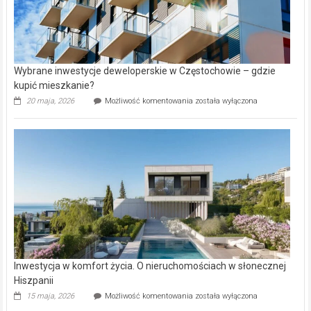
Wybrane inwestycje deweloperskie w Częstochowie – gdzie
kupić mieszkanie?
Wybrane
20 maja, 2026
Możliwość komentowania
została wyłączona
inwestycje
deweloperskie
w Częstochowie
–
gdzie
kupić
mieszkanie?
Inwestycja w komfort życia. O nieruchomościach w słonecznej
Hiszpanii
Inwestycja
15 maja, 2026
Możliwość komentowania
została wyłączona
w komfort