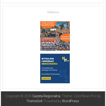
życia.
O nieruchomościach
w słonecznej
Reklama
Hiszpanii
Copyright © 2026
Gazeta Regionalna
. Theme: ColorNews Pro by
ThemeGrill
. Powered by
WordPress
.