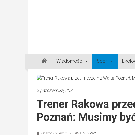
Gazeta
Wiadomości
Sport
Ekolo
Regionalna
Częstochowa,
Kłobuck,
Lubliniec,
3 października, 2021
Myszków
Trener Rakowa prz
Poznań: Musimy być
Posted By: Artur
375 Views