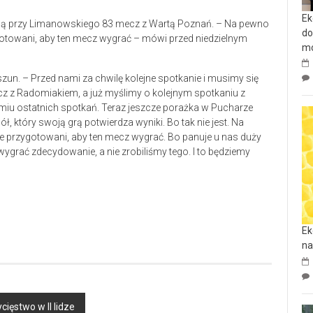
Ek
zną przy Limanowskiego 83 mecz z Wartą Poznań. – Na pewno
do
towani, aby ten mecz wygrać – mówi przed niedzielnym
mo
un. – Przed nami za chwilę kolejne spotkanie i musimy się
z z Radomiakiem, a już myślimy o kolejnym spotkaniu z
edmiu ostatnich spotkań. Teraz jeszcze porażka w Pucharze
pół, który swoją grą potwierdza wyniki. Bo tak nie jest. Na
przygotowani, aby ten mecz wygrać. Bo panuje u nas duży
ygrać zdecydowanie, a nie zrobiliśmy tego. I to będziemy
Ek
na
ięstwo w II lidze