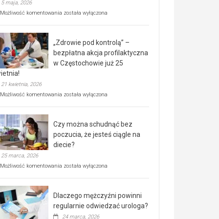
5 maja, 2026
Rusza
Możliwość komentowania
została wyłączona
miejski,
BEZPŁATNY
program
„Zdrowie pod kontrolą” –
rehabilitacji
dla
bezpłatna akcja profilaktyczna
seniorów!
w Częstochowie już 25
ietnia!
21 kwietnia, 2026
„Zdrowie
Możliwość komentowania
została wyłączona
pod
kontrolą”
–
Czy można schudnąć bez
bezpłatna
akcja
poczucia, że jesteś ciągle na
profilaktyczna
diecie?
w
25 marca, 2026
Częstochowie
już
Czy
Możliwość komentowania
została wyłączona
25
można
kwietnia!
schudnąć
bez
Dlaczego mężczyźni powinni
poczucia,
że
regularnie odwiedzać urologa?
jesteś
24 marca, 2026