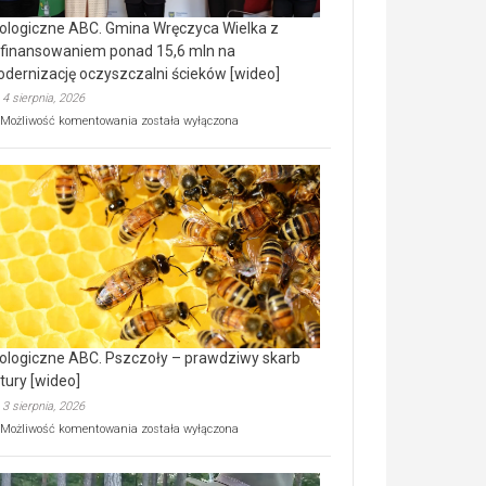
ologiczne ABC. Gmina Wręczyca Wielka z
finansowaniem ponad 15,6 mln na
dernizację oczyszczalni ścieków [wideo]
4 sierpnia, 2026
Ekologiczne
Możliwość komentowania
została wyłączona
ABC.
Gmina
Wręczyca
Wielka
z
dofinansowaniem
ponad
15,6
mln
na
modernizację
oczyszczalni
ścieków
ologiczne ABC. Pszczoły – prawdziwy skarb
[wideo]
tury [wideo]
3 sierpnia, 2026
Ekologiczne
Możliwość komentowania
została wyłączona
ABC.
Pszczoły
–