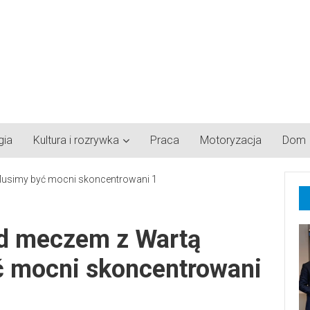
gia
Kultura i rozrywka
Praca
Motoryzacja
Dom
ed meczem z Wartą
 mocni skoncentrowani