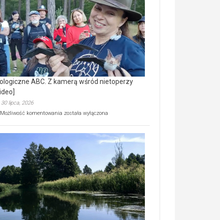
prawdziwy
skarb
natury
[wideo]
ologiczne ABC. Z kamerą wśród nietoperzy
ideo]
30 lipca, 2026
Ekologiczne
Możliwość komentowania
została wyłączona
ABC.
Z
kamerą
wśród
nietoperzy
[wideo]