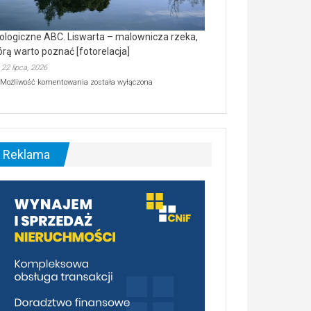
ologiczne ABC. Liswarta – malownicza rzeka,
órą warto poznać [fotorelacja]
22 lipca, 2026
Ekologiczne
Możliwość komentowania
została wyłączona
ABC.
Liswarta
–
malownicza
rzeka,
którą
Reklama
warto
poznać
[fotorelacja]