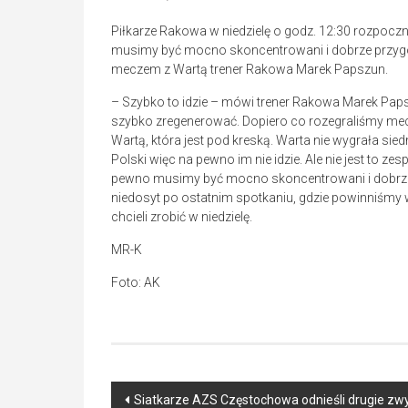
Piłkarze Rakowa w niedzielę o godz. 12:30 rozpoc
musimy być mocno skoncentrowani i dobrze przygo
meczem z Wartą trener Rakowa Marek Papszun.
– Szybko to idzie – mówi trener Rakowa Marek Papsz
szybko zregenerować. Dopiero co rozegraliśmy mec
Wartą, która jest pod kreską. Warta nie wygrała si
Polski więc na pewno im nie idzie. Ale nie jest to zes
pewno musimy być mocno skoncentrowani i dobrze 
niedosyt po ostatnim spotkaniu, gdzie powinniśmy w
chcieli zrobić w niedzielę.
MR-K
Foto: AK
Post
Siatkarze AZS Częstochowa odnieśli drugie zwyc