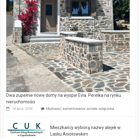
Dwa zupełnie nowe domy na wyspie Evia. Perełka na rynku
nieruchomości
Dwa
18 lipca, 2026
Możliwość komentowania
została wyłączona
zupełnie
nowe
domy
Mieszkańcy wybiorą nazwy alejek w
na
wyspie
Lasku Aniołowskim
Evia.