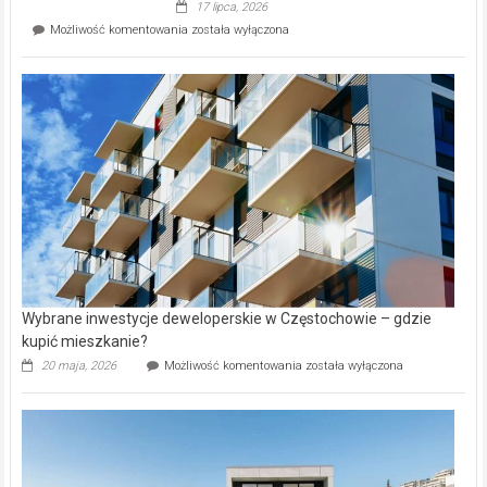
17 lipca, 2026
Perełka
Mieszkańcy
Możliwość komentowania
została wyłączona
na
wybiorą
rynku
nazwy
nieruchomości
alejek
w
Lasku
Aniołowskim
Wybrane inwestycje deweloperskie w Częstochowie – gdzie
kupić mieszkanie?
Wybrane
20 maja, 2026
Możliwość komentowania
została wyłączona
inwestycje
deweloperskie
w Częstochowie
–
gdzie
kupić
mieszkanie?