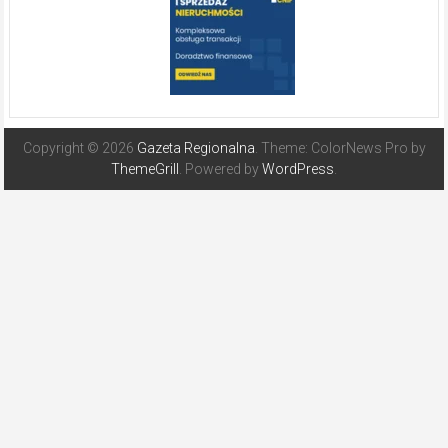
Copyright © 2026
Gazeta Regionalna
. Theme: ColorNews Pro by
ThemeGrill
. Powered by
WordPress
.