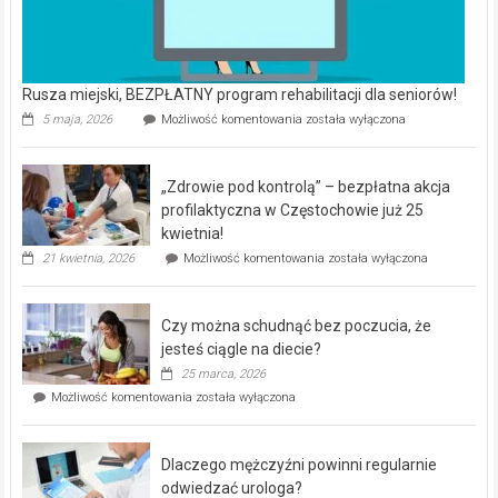
Rusza miejski, BEZPŁATNY program rehabilitacji dla seniorów!
Rusza
5 maja, 2026
Możliwość komentowania
została wyłączona
miejski,
BEZPŁATNY
program
„Zdrowie pod kontrolą” – bezpłatna akcja
rehabilitacji
dla
profilaktyczna w Częstochowie już 25
seniorów!
kwietnia!
„Zdrowie
21 kwietnia, 2026
Możliwość komentowania
została wyłączona
pod
kontrolą”
–
Czy można schudnąć bez poczucia, że
bezpłatna
akcja
jesteś ciągle na diecie?
profilaktyczna
25 marca, 2026
w
Czy
Możliwość komentowania
została wyłączona
Częstochowie
można
już
schudnąć
25
bez
kwietnia!
Dlaczego mężczyźni powinni regularnie
poczucia,
że
odwiedzać urologa?