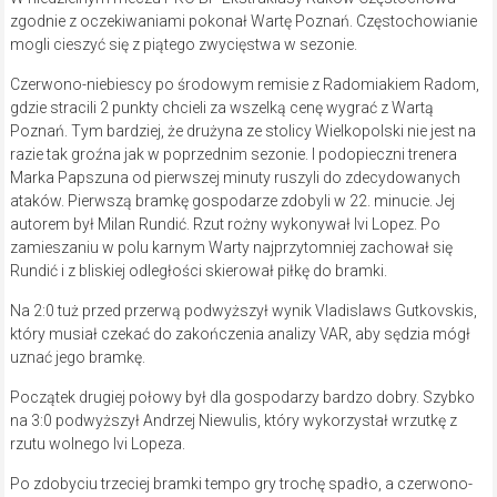
zgodnie z oczekiwaniami pokonał Wartę Poznań. Częstochowianie
mogli cieszyć się z piątego zwycięstwa w sezonie.
Czerwono-niebiescy po środowym remisie z Radomiakiem Radom,
gdzie stracili 2 punkty chcieli za wszelką cenę wygrać z Wartą
Poznań. Tym bardziej, że drużyna ze stolicy Wielkopolski nie jest na
razie tak groźna jak w poprzednim sezonie. I podopieczni trenera
Marka Papszuna od pierwszej minuty ruszyli do zdecydowanych
ataków. Pierwszą bramkę gospodarze zdobyli w 22. minucie. Jej
autorem był Milan Rundić. Rzut rożny wykonywał Ivi Lopez. Po
zamieszaniu w polu karnym Warty najprzytomniej zachował się
Rundić i z bliskiej odległości skierował piłkę do bramki.
Na 2:0 tuż przed przerwą podwyższył wynik Vladislaws Gutkovskis,
który musiał czekać do zakończenia analizy VAR, aby sędzia mógł
uznać jego bramkę.
Początek drugiej połowy był dla gospodarzy bardzo dobry. Szybko
na 3:0 podwyższył Andrzej Niewulis, który wykorzystał wrzutkę z
rzutu wolnego Ivi Lopeza.
Po zdobyciu trzeciej bramki tempo gry trochę spadło, a czerwono-