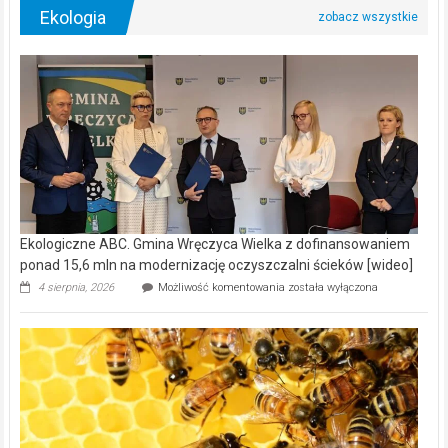
Ekologia
Ekologiczne ABC. Gmina Wręczyca Wielka z dofinansowaniem
ponad 15,6 mln na modernizację oczyszczalni ścieków [wideo]
Ekologiczne
4 sierpnia, 2026
Możliwość komentowania
została wyłączona
ABC.
Gmina
Wręczyca
Wielka
z
dofinansowaniem
ponad
15,6
mln
na