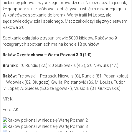
niebiescy pilnowali wysokiego prowadzenia. Nie oznacza to jednak,
że gospodarze nie próbowali dobić rywali i wbić im czwartego gola.
W końcówce spotkania do bramki Warty trafił Ivi Lopez, ale
sędziowie odgwizdali spalonego. Mecz zakończył się zwycięstwem
Rakowa 3:0.
Spotkanie oglądało z trybun prawie 5000 kibiców. Raków po 9
rozegranych spotkaniach ma na koncie 18 punktów.
Raków Częstochowa – Warta Poznań 3:0 (2:0)
Bramki:
1:0 Rundić (22.) 2:0 Gutkovskis (45.), 3:0 Niewulis (47.)
Raków:
Trelowski – Petrasek, Niewulis (C), Rundić (81. Papanikolau)
– Wdowiak (82. Długosz), Gwilia, Poletanović (86. M. Louis), Tudor,
Ivi Lopez, A. Guedes (80.Szelągowski), Musiolik (31. Gutkovskis).
MR-K
Foto: AK