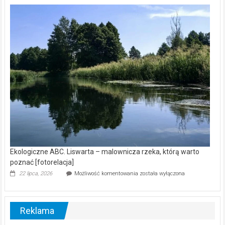
kamerą
wśród
nietoperzy
[wideo]
Ekologiczne ABC. Liswarta – malownicza rzeka, którą warto
poznać [fotorelacja]
Ekologiczne
22 lipca, 2026
Możliwość komentowania
została wyłączona
ABC.
Liswarta
–
malownicza
Reklama
rzeka,
którą