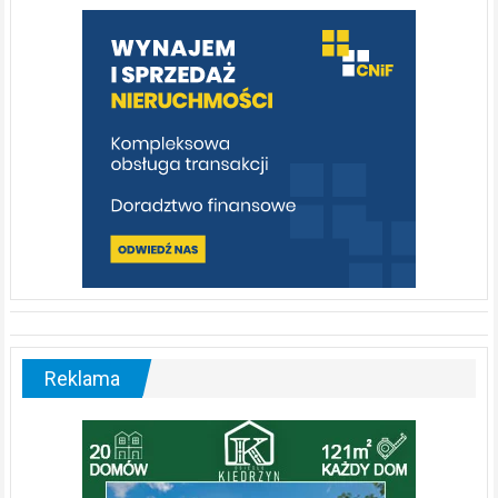
warto
poznać
[fotorelacja]
Reklama