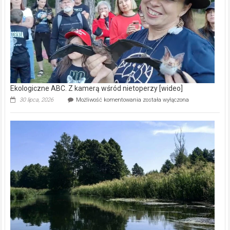
natury
[wideo]
Ekologiczne ABC. Z kamerą wśród nietoperzy [wideo]
Ekologiczne
30 lipca, 2026
Możliwość komentowania
została wyłączona
ABC.
Z
kamerą
wśród
nietoperzy
[wideo]