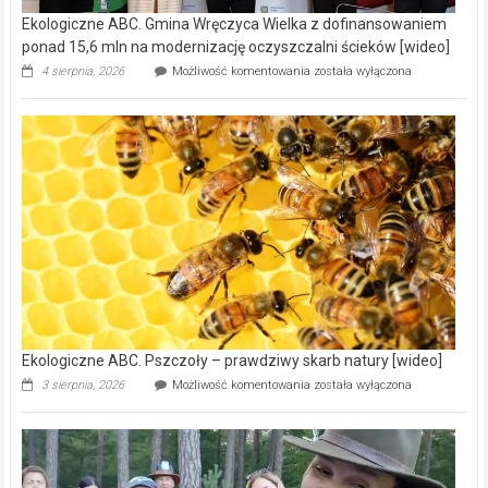
Ekologiczne ABC. Gmina Wręczyca Wielka z dofinansowaniem
ponad 15,6 mln na modernizację oczyszczalni ścieków [wideo]
Ekologiczne
4 sierpnia, 2026
Możliwość komentowania
została wyłączona
ABC.
Gmina
Wręczyca
Wielka
z
dofinansowaniem
ponad
15,6
mln
na
modernizację
oczyszczalni
ścieków
[wideo]
Ekologiczne ABC. Pszczoły – prawdziwy skarb natury [wideo]
Ekologiczne
3 sierpnia, 2026
Możliwość komentowania
została wyłączona
ABC.
Pszczoły
–
prawdziwy
skarb