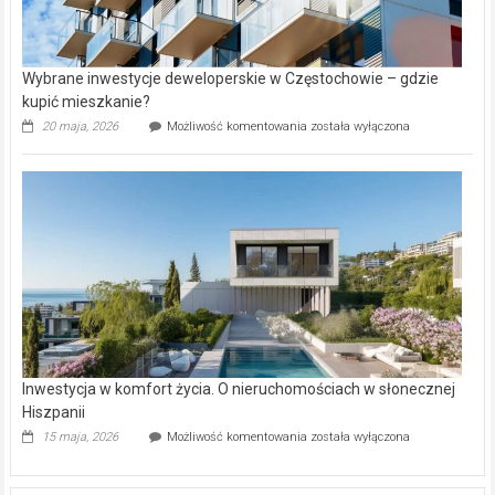
Wybrane inwestycje deweloperskie w Częstochowie – gdzie
kupić mieszkanie?
Wybrane
20 maja, 2026
Możliwość komentowania
została wyłączona
inwestycje
deweloperskie
w Częstochowie
–
gdzie
kupić
mieszkanie?
Inwestycja w komfort życia. O nieruchomościach w słonecznej
Hiszpanii
Inwestycja
15 maja, 2026
Możliwość komentowania
została wyłączona
w komfort
życia.
O nieruchomościach