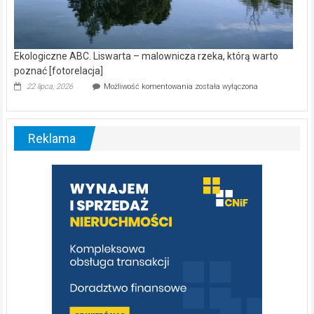
Ekologiczne ABC. Liswarta – malownicza rzeka, którą warto
poznać [fotorelacja]
Ekologiczne
22 lipca, 2026
Możliwość komentowania
została wyłączona
ABC.
Liswarta
–
malownicza
Reklama
rzeka,
którą
warto
poznać
[fotorelacja]