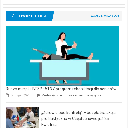
Zdrowie i uroda
Rusza miejski, BEZPŁATNY program rehabilitacji dla seniorów!
Rusza
5 maja, 2026
Możliwość komentowania
została wyłączona
miejski,
BEZPŁATNY
program
„Zdrowie pod kontrolą” – bezpłatna akcja
rehabilitacji
dla
profilaktyczna w Częstochowie już 25
seniorów!
kwietnia!