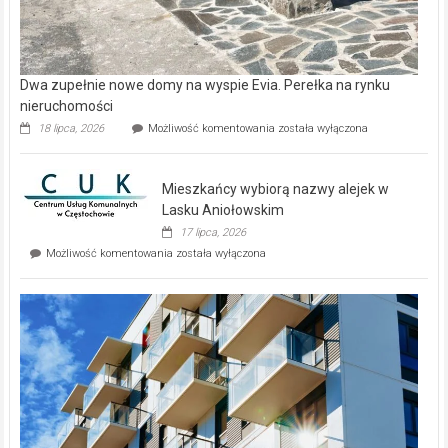
Dwa zupełnie nowe domy na wyspie Evia. Perełka na rynku
nieruchomości
Dwa
18 lipca, 2026
Możliwość komentowania
została wyłączona
zupełnie
nowe
domy
Mieszkańcy wybiorą nazwy alejek w
na
wyspie
Lasku Aniołowskim
Evia.
17 lipca, 2026
Perełka
Mieszkańcy
Możliwość komentowania
została wyłączona
na
wybiorą
rynku
nazwy
nieruchomości
alejek
w
Lasku
Aniołowskim