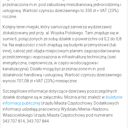
przeznaczona m.in. pod zabudowę mieszkaniową jednorodzinną i
usługową. Wartość czynszu dzierżawnego to 330 zł + VAT (23%)
rocznie.
Kolejny teren miejski, który samorząd zamierza wydzierżawić
zlokalizowany jest przy al. Wojska Polskiego. Tam znajduje się w
sumie 6, połączonych ze sobą działek o powierzchni od 0,2 do 0,8
ha. Na większości z nich znajdują się budynki przemysłowe (lub
inne), całość jest objęta miejscowym planem zagospodarowania
przestrzennego i wyposażona w infrastrukturę techniczną (sieć
energetyczna, ciepłownicza, w części wodociągowa i
kanalizacyjna). Działki mogą być przeznaczone m.in. pod
działalność handlową i usługową. Wartość czynszu dzierżawnego
wynosi 707,08 zł +VAT (23%) miesięcznie.
Szczegółowe informacje dotyczące dzierżawy poszczególnych
działek dostępne są w załączniku. Można je też znaleźć w
biuletynie
informacji publicznej
Urzędu Miasta Częstochowy. Dodatkowych
informacji udzielają pracownicy Wydziału Mienia i Nadzoru
Właścicielskiego Urzędu Miasta Częstochowy pod numerami:
343 707 814, 343 707 844.