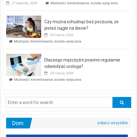
„Zdrowie
21 kwietnia, 2026
Możliwość komentowania
została wyłączona
pod
kontrolą”
–
Czy można schudnąć bez poczucia, że
bezpłatna
akcja
jesteś ciągle na diecie?
profilaktyczna
25 marca, 2026
w
Czy
Możliwość komentowania
została wyłączona
Częstochowie
można
już
schudnąć
25
bez
kwietnia!
Dlaczego mężczyźni powinni regularnie
poczucia,
że
odwiedzać urologa?
jesteś
24 marca, 2026
ciągle
Dlaczego
Możliwość komentowania
została wyłączona
na
mężczyźni
diecie?
powinni
regularnie
odwiedzać
urologa?
Dom