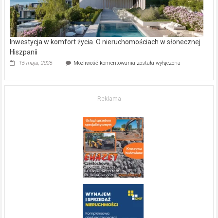
Inwestycja w komfort życia. O nieruchomościach w słonecznej
Hiszpanii
Inwestycja
15 maja, 2026
Możliwość komentowania
została wyłączona
w komfort
życia.
O nieruchomościach
w słonecznej
Reklama
Hiszpanii