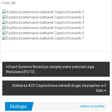
Foto: AK
Post
Exact Systems Norwid po zaciętej walce pokonał Legię
Warszawa [FOTO]
navigation
Siatkarze AZS Częstochowa odnieśli drugie zwycięstwo w II
lidze
Ekologia