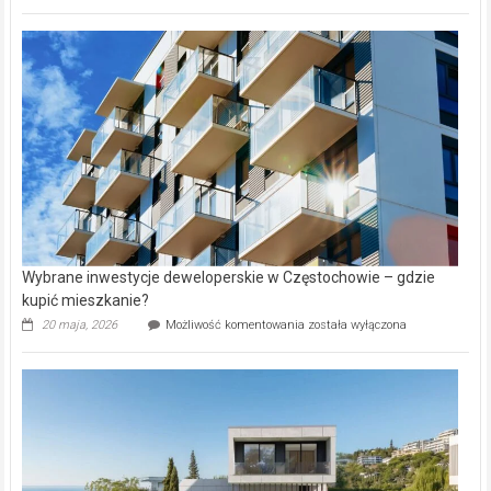
wybiorą
rynku
nazwy
nieruchomości
alejek
w
Lasku
Aniołowskim
Wybrane inwestycje deweloperskie w Częstochowie – gdzie
kupić mieszkanie?
Wybrane
20 maja, 2026
Możliwość komentowania
została wyłączona
inwestycje
deweloperskie
w Częstochowie
–
gdzie
kupić
mieszkanie?