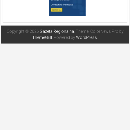
Copyright © 2026
Gazeta Regionalna
. Theme: ColorNews Pro by
ThemeGrill
. Powered by
WordPress
.