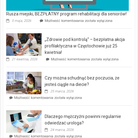
Rusza miejski, BEZPŁATNY program rehabilitacji dla seniorów!
Rusza
5 maja, 2026
Możliwość komentowania
została wyłączona
miejski,
BEZPŁATNY
program
„Zdrowie pod kontrolą” – bezpłatna akcja
rehabilitacji
dla
profilaktyczna w Częstochowie już 25
seniorów!
kwietnia!
„Zdrowie
21 kwietnia, 2026
Możliwość komentowania
została wyłączona
pod
kontrolą”
–
Czy można schudnąć bez poczucia, że
bezpłatna
akcja
jesteś ciągle na diecie?
profilaktyczna
25 marca, 2026
w
Czy
Możliwość komentowania
została wyłączona
Częstochowie
można
już
schudnąć
25
bez
kwietnia!
Dlaczego mężczyźni powinni regularnie
poczucia,
że
odwiedzać urologa?
jesteś
24 marca, 2026
ciągle
Dlaczego
Możliwość komentowania
została wyłączona
na