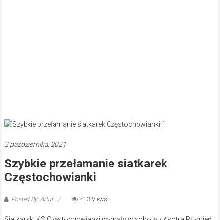
2 października, 2021
Szybkie przełamanie siatkarek
Częstochowianki
Posted By: Artur
413 Views
Siatkarski KS Częstochowianki wygrały w sobotę z Asotra Płomień