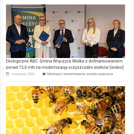
Ekologiczne ABC. Gmina Wręczyca Wielka z dofinansowaniem
ponad 15,6 mln na modernizację oczyszczalni ścieków [wideo]
Ekologiczne
4 sierpnia, 2026
Możliwość komentowania
została wyłączona
ABC.
Gmina
Wręczyca
Wielka
z
dofinansowaniem
ponad
15,6
mln
na
modernizację
oczyszczalni