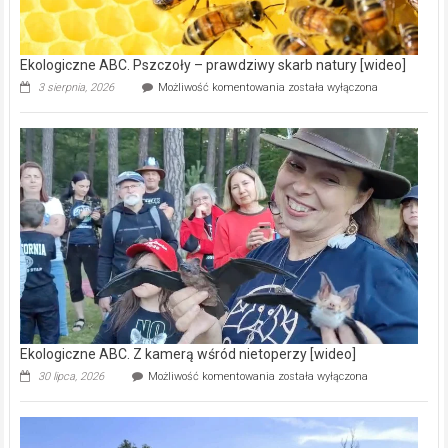
ścieków
[wideo]
Ekologiczne ABC. Pszczoły – prawdziwy skarb natury [wideo]
Ekologiczne
3 sierpnia, 2026
Możliwość komentowania
została wyłączona
ABC.
Pszczoły
–
prawdziwy
skarb
natury
[wideo]
Ekologiczne ABC. Z kamerą wśród nietoperzy [wideo]
Ekologiczne
30 lipca, 2026
Możliwość komentowania
została wyłączona
ABC.
Z
kamerą
wśród