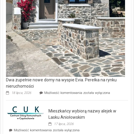
Dwa zupełnie nowe domy na wyspie Evia. Perełka na rynku
nieruchomości
Dwa
18 lipca, 2026
Możliwość komentowania
została wyłączona
zupełnie
nowe
domy
Mieszkańcy wybiorą nazwy alejek w
na
wyspie
Lasku Aniołowskim
Evia.
17 lipca, 2026
Perełka
Mieszkańcy
Możliwość komentowania
została wyłączona
na