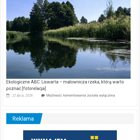
nietoperzy
[wideo]
Ekologiczne ABC. Liswarta – malownicza rzeka, którą warto
poznać [fotorelacja]
Ekologiczne
22 lipca, 2026
Możliwość komentowania
została wyłączona
ABC.
Liswarta
–
malownicza
Reklama
rzeka,
którą
warto
poznać