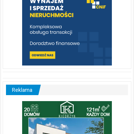
[fotorelacja]
Reklama