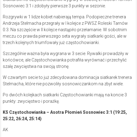
Sosnowiec 3:1 i zdobyły pierwsze 3 punkty w sezonie.
Rozgrywki w 1 lidze kobiet nabierają tempa. Podopieczne trenera
Andrzeja Stelmacha przegrały w I kolejce z PWSZ Roleski Tarnów
0:3. Na szczęście w II kolejce nastąpiło przełamanie. W sobotnim
meczu co prawda pierwszego seta wygrały siatkarki gości, ale w
trzech kolejnych triumfowały już częstochowianki.
Szczególnie ważna była wygrana w 3 secie. Rywalki prowadziły w
końcówce, ale Częstochowianka potrafiła wyrównać i przechylić
szalę zwycięstwa na swoją stronę.
W czwartym secie to już zdecydowana dominacja siatkarek trenera
Stelmacha, które nie pozwoliły sosnowiczankom na zbyt wiele.
Po dwóch kolejkach siatkarki Częstochowianki mają na koncie 3
punkty: zwycięstwo i porażkę.
KS Częstochowianka – Asotra Płomień Sosnowiec 3:1 (19:25,
25:22, 26:24, 25:14)
AK