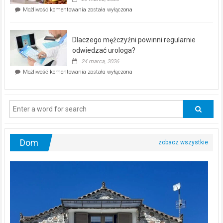
w
Czy
Możliwość komentowania
została wyłączona
Częstochowie
można
już
schudnąć
25
bez
kwietnia!
Dlaczego mężczyźni powinni regularnie
poczucia,
że
odwiedzać urologa?
jesteś
24 marca, 2026
ciągle
Dlaczego
Możliwość komentowania
została wyłączona
na
mężczyźni
diecie?
powinni
regularnie
odwiedzać
urologa?
Dom