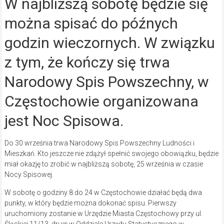
W najbliższą sobotę będzie się
można spisać do późnych
godzin wieczornych. W związku
z tym, że kończy się trwa
Narodowy Spis Powszechny, w
Częstochowie organizowana
jest Noc Spisowa.
Do 30 września trwa Narodowy Spis Powszechny Ludności i
Mieszkań. Kto jeszcze nie zdążył spełnić swojego obowiązku, będzie
miał okazję to zrobić w najbliższą sobotę, 25 września w czasie
Nocy Spisowej.
W sobotę o godziny 8 do 24 w Częstochowie działać będą dwa
punkty, w który będzie można dokonać spisu. Pierwszy
uruchomiony zostanie w Urzędzie Miasta Częstochowy przy ul.
Śląskiej 11/13, drugi w Oddziale Urzędu Statystycznego w