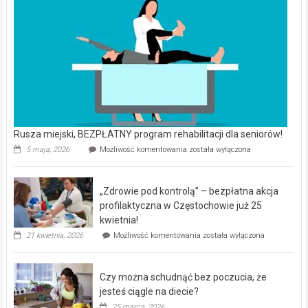
Rusza miejski, BEZPŁATNY program rehabilitacji dla seniorów!
Rusza
5 maja, 2026
Możliwość komentowania
została wyłączona
miejski,
BEZPŁATNY
program
„Zdrowie pod kontrolą” – bezpłatna akcja
rehabilitacji
dla
profilaktyczna w Częstochowie już 25
seniorów!
kwietnia!
„Zdrowie
21 kwietnia, 2026
Możliwość komentowania
została wyłączona
pod
kontrolą”
–
Czy można schudnąć bez poczucia, że
bezpłatna
akcja
jesteś ciągle na diecie?
profilaktyczna
25 marca, 2026