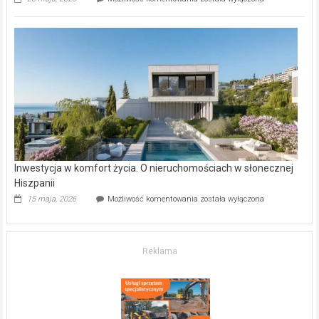
inwestycje
deweloperskie
w Częstochowie
–
gdzie
kupić
mieszkanie?
Inwestycja w komfort życia. O nieruchomościach w słonecznej
Hiszpanii
Inwestycja
15 maja, 2026
Możliwość komentowania
została wyłączona
w komfort
życia.
O nieruchomościach
w słonecznej
Reklama
Hiszpanii