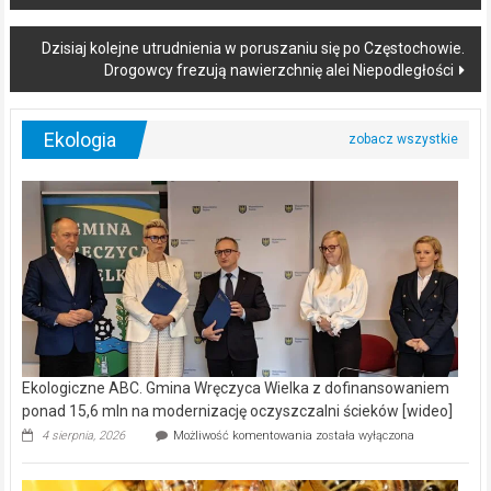
navigation
Dzisiaj kolejne utrudnienia w poruszaniu się po Częstochowie.
Drogowcy frezują nawierzchnię alei Niepodległości
Ekologia
Ekologiczne ABC. Gmina Wręczyca Wielka z dofinansowaniem
ponad 15,6 mln na modernizację oczyszczalni ścieków [wideo]
Ekologiczne
4 sierpnia, 2026
Możliwość komentowania
została wyłączona
ABC.
Gmina
Wręczyca