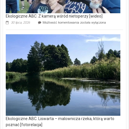
Ekologiczne ABC. Z kamerą wśród nietoperzy [wideo]
Ekologiczne
30 lipca, 2026
Możliwość komentowania
została wyłączona
ABC.
Z
kamerą
wśród
nietoperzy
[wideo]
Ekologiczne ABC. Liswarta – malownicza rzeka, którą warto
poznać [fotorelacja]