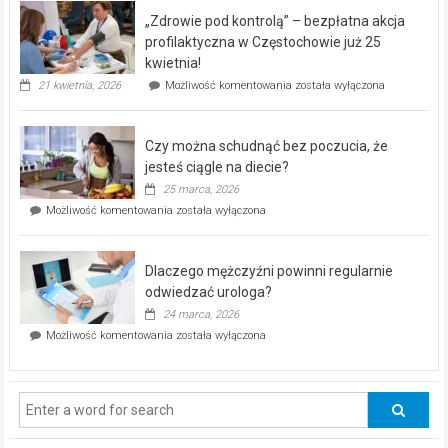
program
„Zdrowie pod kontrolą” – bezpłatna akcja
rehabilitacji
dla
profilaktyczna w Częstochowie już 25
seniorów!
kwietnia!
„Zdrowie
21 kwietnia, 2026
Możliwość komentowania
została wyłączona
pod
kontrolą”
–
Czy można schudnąć bez poczucia, że
bezpłatna
akcja
jesteś ciągle na diecie?
profilaktyczna
25 marca, 2026
w
Czy
Możliwość komentowania
została wyłączona
Częstochowie
można
już
schudnąć
25
bez
kwietnia!
Dlaczego mężczyźni powinni regularnie
poczucia,
że
odwiedzać urologa?
jesteś
24 marca, 2026
ciągle
Dlaczego
Możliwość komentowania
została wyłączona
na
mężczyźni
diecie?
powinni
regularnie
odwiedzać
urologa?