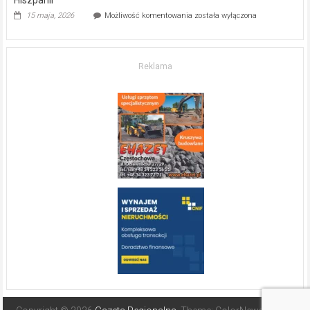
Inwestycja
15 maja, 2026
Możliwość komentowania
została wyłączona
w komfort
życia.
O nieruchomościach
w słonecznej
Reklama
Hiszpanii