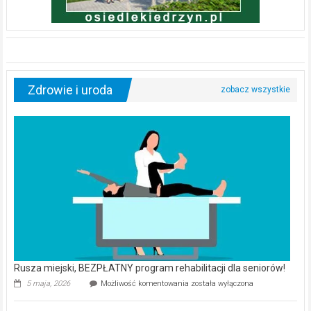
Zdrowie i uroda
Rusza miejski, BEZPŁATNY program rehabilitacji dla seniorów!
Rusza
5 maja, 2026
Możliwość komentowania
została wyłączona
miejski,
BEZPŁATNY