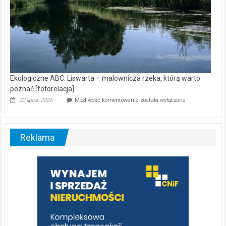
Ekologiczne ABC. Liswarta – malownicza rzeka, którą warto
poznać [fotorelacja]
Ekologiczne
22 lipca, 2026
Możliwość komentowania
została wyłączona
ABC.
Liswarta
–
malownicza
Reklama
rzeka,
którą
warto
poznać
[fotorelacja]