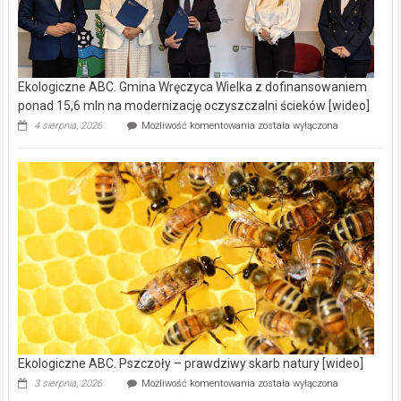
Ekologiczne ABC. Gmina Wręczyca Wielka z dofinansowaniem
ponad 15,6 mln na modernizację oczyszczalni ścieków [wideo]
Ekologiczne
4 sierpnia, 2026
Możliwość komentowania
została wyłączona
ABC.
Gmina
Wręczyca
Wielka
z
dofinansowaniem
ponad
15,6
mln
na
modernizację
oczyszczalni
ścieków
[wideo]
Ekologiczne ABC. Pszczoły – prawdziwy skarb natury [wideo]
Ekologiczne
3 sierpnia, 2026
Możliwość komentowania
została wyłączona
ABC.