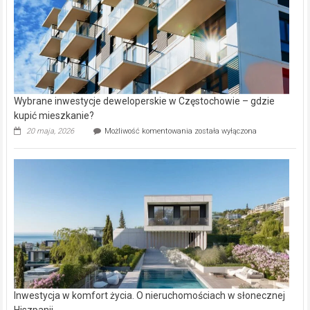
Wybrane inwestycje deweloperskie w Częstochowie – gdzie
kupić mieszkanie?
Wybrane
20 maja, 2026
Możliwość komentowania
została wyłączona
inwestycje
deweloperskie
w Częstochowie
–
gdzie
kupić
mieszkanie?
Inwestycja w komfort życia. O nieruchomościach w słonecznej
Hiszpanii