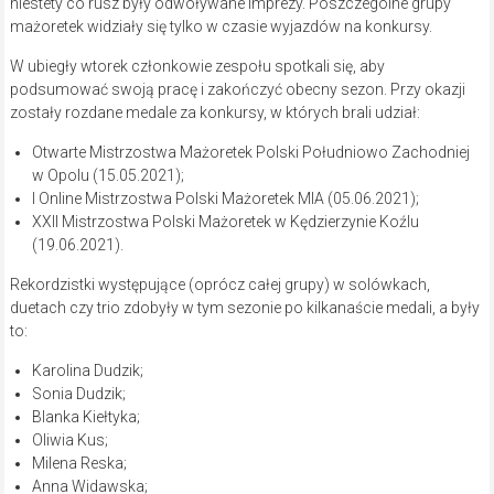
niestety co rusz były odwoływane imprezy. Poszczególne grupy
mażoretek widziały się tylko w czasie wyjazdów na konkursy.
W ubiegły wtorek członkowie zespołu spotkali się, aby
podsumować swoją pracę i zakończyć obecny sezon. Przy okazji
zostały rozdane medale za konkursy, w których brali udział:
Otwarte Mistrzostwa Mażoretek Polski Południowo Zachodniej
w Opolu (15.05.2021);
I Online Mistrzostwa Polski Mażoretek MIA (05.06.2021);
XXII Mistrzostwa Polski Mażoretek w Kędzierzynie Koźlu
(19.06.2021).
Rekordzistki występujące (oprócz całej grupy) w solówkach,
duetach czy trio zdobyły w tym sezonie po kilkanaście medali, a były
to:
Karolina Dudzik;
Sonia Dudzik;
Blanka Kiełtyka;
Oliwia Kus;
Milena Reska;
Anna Widawska;