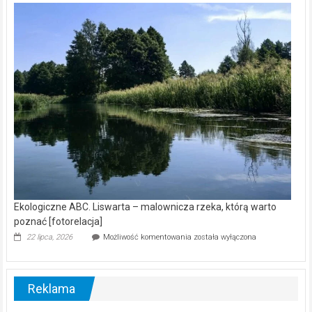
kamerą
wśród
nietoperzy
[wideo]
Ekologiczne ABC. Liswarta – malownicza rzeka, którą warto
poznać [fotorelacja]
Ekologiczne
22 lipca, 2026
Możliwość komentowania
została wyłączona
ABC.
Liswarta
–
malownicza
Reklama
rzeka,
którą