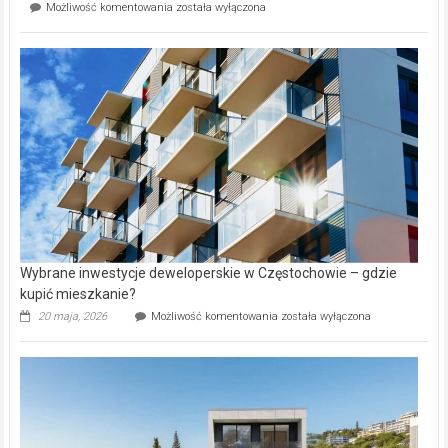
Mieszkańcy
Możliwość komentowania
została wyłączona
na
wybiorą
rynku
nazwy
nieruchomości
alejek
w
Lasku
Aniołowskim
Wybrane inwestycje deweloperskie w Częstochowie – gdzie
kupić mieszkanie?
Wybrane
20 maja, 2026
Możliwość komentowania
została wyłączona
inwestycje
deweloperskie
w Częstochowie
–
gdzie
kupić
mieszkanie?