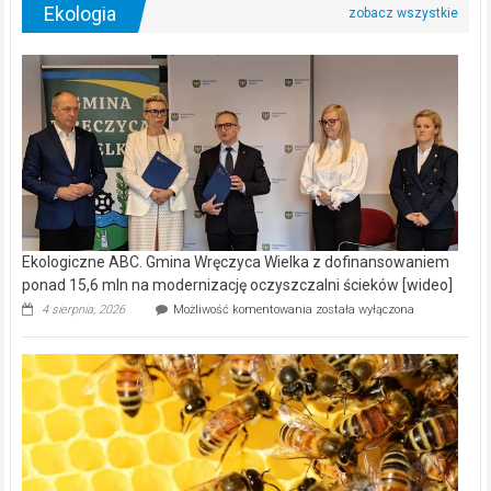
Ekologia
Ekologiczne ABC. Gmina Wręczyca Wielka z dofinansowaniem
ponad 15,6 mln na modernizację oczyszczalni ścieków [wideo]
Ekologiczne
4 sierpnia, 2026
Możliwość komentowania
została wyłączona
ABC.
Gmina
Wręczyca
Wielka
z
dofinansowaniem
ponad
15,6
mln
na