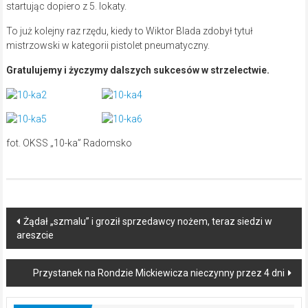
startując dopiero z 5. lokaty.
To już kolejny raz rzędu, kiedy to Wiktor Blada zdobył tytuł
mistrzowski w kategorii pistolet pneumatyczny.
Gratulujemy i życzymy dalszych sukcesów w strzelectwie.
fot. OKSS „10-ka” Radomsko
Post
Żądał „szmalu” i groził sprzedawcy nożem, teraz siedzi w
areszcie
navigation
Przystanek na Rondzie Mickiewicza nieczynny przez 4 dni