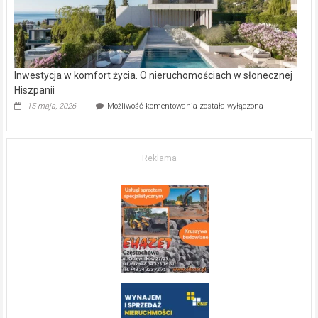
Inwestycja w komfort życia. O nieruchomościach w słonecznej
Hiszpanii
Inwestycja
15 maja, 2026
Możliwość komentowania
została wyłączona
w komfort
życia.
O nieruchomościach
w słonecznej
Reklama
Hiszpanii