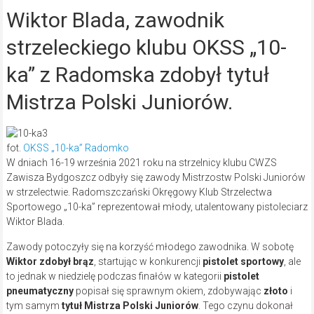
Wiktor Blada, zawodnik
strzeleckiego klubu OKSS „10-
ka” z Radomska zdobył tytuł
Mistrza Polski Juniorów.
fot.
OKSS „10-ka” Radomko
W dniach 16-19 września 2021 roku na strzelnicy klubu CWZS
Zawisza Bydgoszcz odbyły się zawody Mistrzostw Polski Juniorów
w strzelectwie. Radomszczański Okręgowy Klub Strzelectwa
Sportowego „10-ka” reprezentował młody, utalentowany pistoleciarz
Wiktor Blada.
Zawody potoczyły się na korzyść młodego zawodnika. W sobotę
Wiktor zdobył brąz
, startując w konkurencji
pistolet sportowy
, ale
to jednak w niedzielę podczas finałów w kategorii
pistolet
pneumatyczny
popisał się sprawnym okiem, zdobywając
złoto
i
tym samym
tytuł Mistrza Polski Juniorów
. Tego czynu dokonał