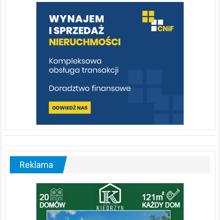
warto
poznać
[fotorelacja]
Reklama