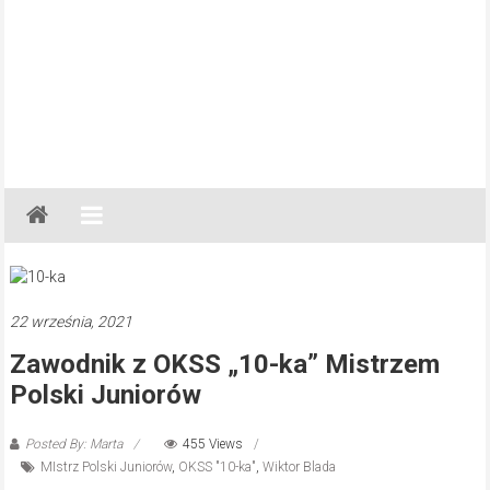
Gazeta
Regionalna
Częstochowa,
Kłobuck,
Lubliniec,
22 września, 2021
Myszków
Zawodnik z OKSS „10-ka” Mistrzem
Polski Juniorów
Posted By: Marta
455 Views
MIstrz Polski Juniorów
,
OKSS "10-ka"
,
Wiktor Blada