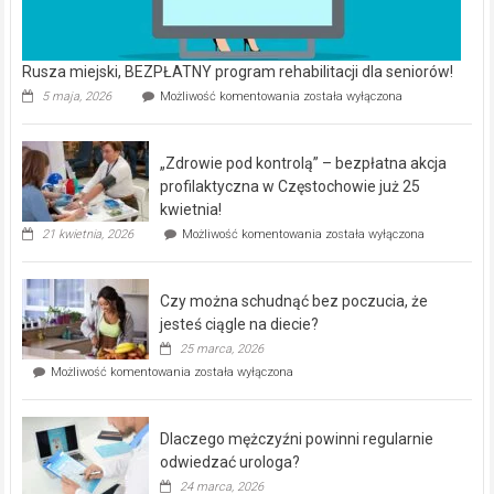
Rusza miejski, BEZPŁATNY program rehabilitacji dla seniorów!
Rusza
5 maja, 2026
Możliwość komentowania
została wyłączona
miejski,
BEZPŁATNY
program
„Zdrowie pod kontrolą” – bezpłatna akcja
rehabilitacji
dla
profilaktyczna w Częstochowie już 25
seniorów!
kwietnia!
„Zdrowie
21 kwietnia, 2026
Możliwość komentowania
została wyłączona
pod
kontrolą”
–
Czy można schudnąć bez poczucia, że
bezpłatna
akcja
jesteś ciągle na diecie?
profilaktyczna
25 marca, 2026
w
Czy
Możliwość komentowania
została wyłączona
Częstochowie
można
już
schudnąć
25
bez
kwietnia!
Dlaczego mężczyźni powinni regularnie
poczucia,
że
odwiedzać urologa?
jesteś
24 marca, 2026