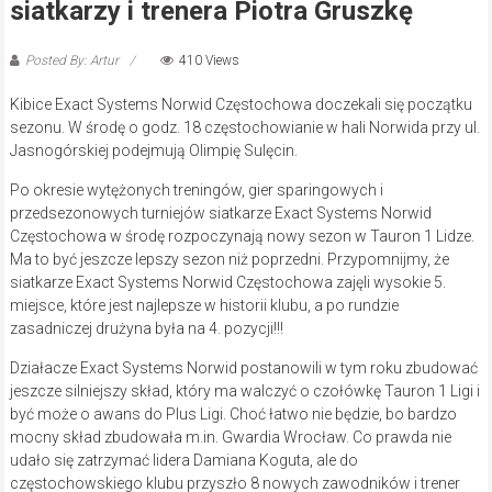
siatkarzy i trenera Piotra Gruszkę
Posted By: Artur
410 Views
Kibice Exact Systems Norwid Częstochowa doczekali się początku
sezonu. W środę o godz. 18 częstochowianie w hali Norwida przy ul.
Jasnogórskiej podejmują Olimpię Sulęcin.
Po okresie wytężonych treningów, gier sparingowych i
przedsezonowych turniejów siatkarze Exact Systems Norwid
Częstochowa w środę rozpoczynają nowy sezon w Tauron 1 Lidze.
Ma to być jeszcze lepszy sezon niż poprzedni. Przypomnijmy, że
siatkarze Exact Systems Norwid Częstochowa zajęli wysokie 5.
miejsce, które jest najlepsze w historii klubu, a po rundzie
zasadniczej drużyna była na 4. pozycji!!!
Działacze Exact Systems Norwid postanowili w tym roku zbudować
jeszcze silniejszy skład, który ma walczyć o czołówkę Tauron 1 Ligi i
być może o awans do Plus Ligi. Choć łatwo nie będzie, bo bardzo
mocny skład zbudowała m.in. Gwardia Wrocław. Co prawda nie
udało się zatrzymać lidera Damiana Koguta, ale do
częstochowskiego klubu przyszło 8 nowych zawodników i trener