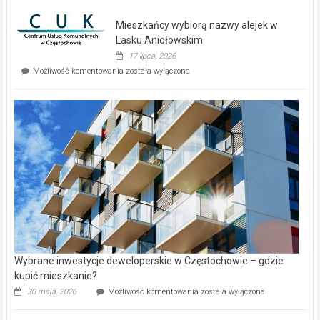
nowe
domy
Mieszkańcy wybiorą nazwy alejek w
na
wyspie
Lasku Aniołowskim
Evia.
17 lipca, 2026
Perełka
Mieszkańcy
Możliwość komentowania
została wyłączona
na
wybiorą
rynku
nazwy
nieruchomości
alejek
w
Lasku
Aniołowskim
Wybrane inwestycje deweloperskie w Częstochowie – gdzie
kupić mieszkanie?
Wybrane
20 maja, 2026
Możliwość komentowania
została wyłączona
inwestycje
deweloperskie