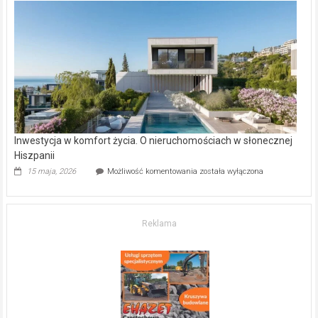
w Częstochowie
–
gdzie
kupić
mieszkanie?
Inwestycja w komfort życia. O nieruchomościach w słonecznej
Hiszpanii
Inwestycja
15 maja, 2026
Możliwość komentowania
została wyłączona
w komfort
życia.
O nieruchomościach
w słonecznej
Reklama
Hiszpanii