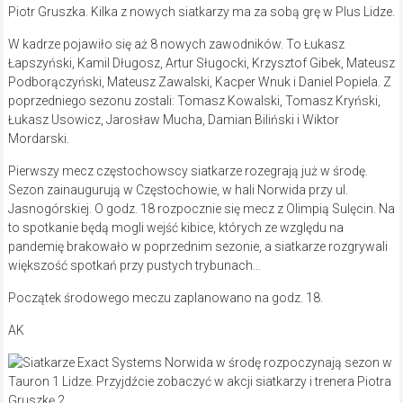
Piotr Gruszka. Kilka z nowych siatkarzy ma za sobą grę w Plus Lidze.
W kadrze pojawiło się aż 8 nowych zawodników. To Łukasz
Łapszyński, Kamil Długosz, Artur Sługocki, Krzysztof Gibek, Mateusz
Podborączyński, Mateusz Zawalski, Kacper Wnuk i Daniel Popiela. Z
poprzedniego sezonu zostali: Tomasz Kowalski, Tomasz Kryński,
Łukasz Usowicz, Jarosław Mucha, Damian Biliński i Wiktor
Mordarski.
Pierwszy mecz częstochowscy siatkarze rozegrają już w środę.
Sezon zainaugurują w Częstochowie, w hali Norwida przy ul.
Jasnogórskiej. O godz. 18 rozpocznie się mecz z Olimpią Sulęcin. Na
to spotkanie będą mogli wejść kibice, których ze względu na
pandemię brakowało w poprzednim sezonie, a siatkarze rozgrywali
większość spotkań przy pustych trybunach…
Początek środowego meczu zaplanowano na godz. 18.
AK