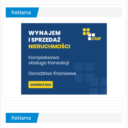
Liswarta
–
malownicza
Reklama
rzeka,
którą
warto
poznać
[fotorelacja]
Reklama