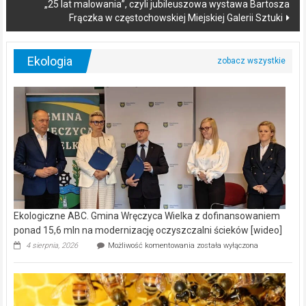
„25 lat malowania”, czyli jubileuszowa wystawa Bartosza
Frączka w częstochowskiej Miejskiej Galerii Sztuki
Ekologia
Ekologiczne ABC. Gmina Wręczyca Wielka z dofinansowaniem
ponad 15,6 mln na modernizację oczyszczalni ścieków [wideo]
Ekologiczne
4 sierpnia, 2026
Możliwość komentowania
została wyłączona
ABC.
Gmina
Wręczyca
Wielka
z