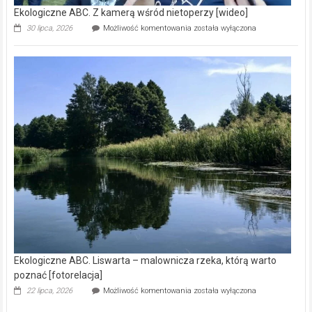
Ekologiczne ABC. Z kamerą wśród nietoperzy [wideo]
Ekologiczne
30 lipca, 2026
Możliwość komentowania
została wyłączona
ABC.
Z
kamerą
wśród
nietoperzy
[wideo]
Ekologiczne ABC. Liswarta – malownicza rzeka, którą warto
poznać [fotorelacja]
Ekologiczne
22 lipca, 2026
Możliwość komentowania
została wyłączona
ABC.