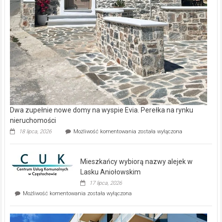
Dwa zupełnie nowe domy na wyspie Evia. Perełka na rynku
nieruchomości
Dwa
18 lipca, 2026
Możliwość komentowania
została wyłączona
zupełnie
nowe
domy
Mieszkańcy wybiorą nazwy alejek w
na
wyspie
Lasku Aniołowskim
Evia.
17 lipca, 2026
Perełka
Mieszkańcy
Możliwość komentowania
została wyłączona
na
wybiorą
rynku
nazwy
nieruchomości
alejek