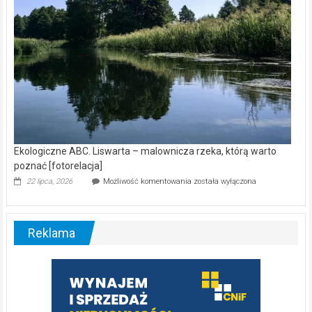
Ekologiczne ABC. Liswarta – malownicza rzeka, którą warto
poznać [fotorelacja]
Ekologiczne
22 lipca, 2026
Możliwość komentowania
została wyłączona
ABC.
Liswarta
–
malownicza
Reklama
rzeka,
którą
warto
poznać
[fotorelacja]