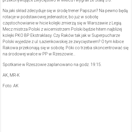
przekonywujące zwycięstwo w Mielcu i wygrali ze Stalą 3:0.
Na jaki skład zdecyduje się w środę trener Papszun? Na pewno będą
rotacje w podstawowej jedenastce, bo już w sobotę
częstochowianie w hicie kolejki zmierzą się w Warszawie z Legią.
Mecz mistrza Polski z wicemistrzem Polski będzie hitem najbliżej
kolejki PKO BP Ekstraklasy. Czy Raków tak jak w Superpucharze
Polski wyjedzie z ul. Łazienkowskiej ze zwycięstwem? O tym kibice
Rakowa przekonają się w sobotę. Póki co trzeba skoncentrować się
na środowej walce w PP w Rzeszowie…
Spotkanie w Rzeszowie zaplanowano na godz. 19:15.
AK, MR-K
Foto: AK