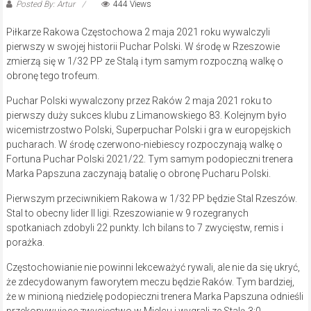
Posted By: Artur
444 Views
Piłkarze Rakowa Częstochowa 2 maja 2021 roku wywalczyli
pierwszy w swojej historii Puchar Polski. W środę w Rzeszowie
zmierzą się w 1/32 PP ze Stalą i tym samym rozpoczną walkę o
obronę tego trofeum.
Puchar Polski wywalczony przez Raków 2 maja 2021 roku to
pierwszy duży sukces klubu z Limanowskiego 83. Kolejnym było
wicemistrzostwo Polski, Superpuchar Polski i gra w europejskich
pucharach. W środę czerwono-niebiescy rozpoczynają walkę o
Fortuna Puchar Polski 2021/22. Tym samym podopieczni trenera
Marka Papszuna zaczynają batalię o obronę Pucharu Polski.
Pierwszym przeciwnikiem Rakowa w 1/32 PP będzie Stal Rzeszów.
Stal to obecny lider II ligi. Rzeszowianie w 9 rozegranych
spotkaniach zdobyli 22 punkty. Ich bilans to 7 zwycięstw, remis i
porażka.
Częstochowianie nie powinni lekceważyć rywali, ale nie da się ukryć,
że zdecydowanym faworytem meczu będzie Raków. Tym bardziej,
że w minioną niedzielę podopieczni trenera Marka Papszuna odnieśli