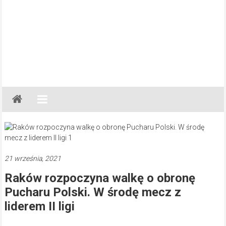
Gazeta
Regionalna
Częstochowa,
Kłobuck,
Lubliniec,
21 września, 2021
Myszków
Raków rozpoczyna walkę o obronę
Pucharu Polski. W środę mecz z
liderem II ligi