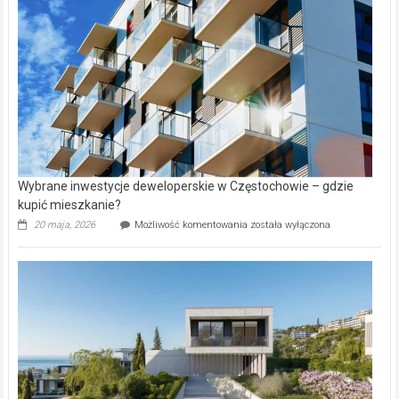
w
Lasku
Aniołowskim
Wybrane inwestycje deweloperskie w Częstochowie – gdzie
kupić mieszkanie?
Wybrane
20 maja, 2026
Możliwość komentowania
została wyłączona
inwestycje
deweloperskie
w Częstochowie
–
gdzie
kupić
mieszkanie?