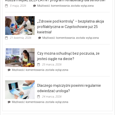
Rusza miejski, BEZPŁATNY program rehabilitacji dla seniorów!
Rusza
5 maja, 2026
Możliwość komentowania
została wyłączona
miejski,
BEZPŁATNY
program
„Zdrowie pod kontrolą” – bezpłatna akcja
rehabilitacji
dla
profilaktyczna w Częstochowie już 25
seniorów!
kwietnia!
„Zdrowie
21 kwietnia, 2026
Możliwość komentowania
została wyłączona
pod
kontrolą”
–
Czy można schudnąć bez poczucia, że
bezpłatna
akcja
jesteś ciągle na diecie?
profilaktyczna
25 marca, 2026
w
Czy
Możliwość komentowania
została wyłączona
Częstochowie
można
już
schudnąć
25
bez
kwietnia!
Dlaczego mężczyźni powinni regularnie
poczucia,
że
odwiedzać urologa?
jesteś
24 marca, 2026
ciągle
Dlaczego
Możliwość komentowania
została wyłączona
na
mężczyźni
diecie?
powinni
regularnie