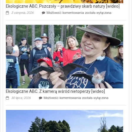
Ekologiczne ABC. Pszczoły – prawdziwy skarb natury [wideo]
Ekologiczne
3 sierpnia, 2026
Możliwość komentowania
została wyłączona
ABC.
Pszczoły
–
prawdziwy
skarb
natury
[wideo]
Ekologiczne ABC. Z kamerą wśród nietoperzy [wideo]
Ekologiczne
30 lipca, 2026
Możliwość komentowania
została wyłączona
ABC.
Z
kamerą
wśród
nietoperzy
[wideo]