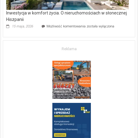
Inwestycja w komfort życia. O nieruchomościach w słonecznej
Hiszpanii
Inwestycja
15 maja, 2026
Możliwość komentowania
została wyłączona
w komfort
życia.
O nieruchomościach
w słonecznej
Reklama
Hiszpanii