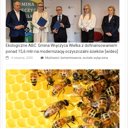
Ekologiczne ABC. Gmina Wręczyca Wielka z dofinansowaniem
ponad 15,6 mln na modernizację oczyszczalni ścieków [wideo]
Ekologiczne
4 sierpnia, 2026
Możliwość komentowania
została wyłączona
ABC.
Gmina
Wręczyca
Wielka
z
dofinansowaniem
ponad
15,6
mln
na
modernizację
oczyszczalni
ścieków
[wideo]