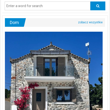
odwiedzać
urologa?
Dom