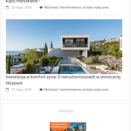
kupić mieszkanie?
Wybrane
20 maja, 2026
Możliwość komentowania
została wyłączona
inwestycje
deweloperskie
w Częstochowie
–
gdzie
kupić
mieszkanie?
Inwestycja w komfort życia. O nieruchomościach w słonecznej
Hiszpanii
Inwestycja
15 maja, 2026
Możliwość komentowania
została wyłączona
w komfort
życia.
O nieruchomościach
w słonecznej
Reklama
Hiszpanii