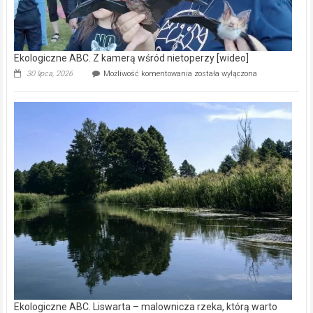
Ekologiczne ABC. Z kamerą wśród nietoperzy [wideo]
Ekologiczne
30 lipca, 2026
Możliwość komentowania
została wyłączona
ABC.
Z
kamerą
wśród
nietoperzy
[wideo]
Ekologiczne ABC. Liswarta – malownicza rzeka, którą warto