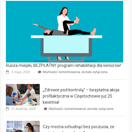
Rusza miejski, BEZPŁATNY program rehabilitacji dla seniorów!
Rusza
5 maja, 2026
Możliwość komentowania
została wyłączona
miejski,
BEZPŁATNY
program
„Zdrowie pod kontrolą” – bezpłatna akcja
rehabilitacji
dla
profilaktyczna w Częstochowie już 25
seniorów!
kwietnia!
„Zdrowie
21 kwietnia, 2026
Możliwość komentowania
została wyłączona
pod
kontrolą”
–
Czy można schudnąć bez poczucia, że
bezpłatna