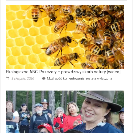
Gmina
Wręczyca
Wielka
z
dofinansowaniem
ponad
15,6
mln
na
modernizację
oczyszczalni
ścieków
[wideo]
Ekologiczne ABC. Pszczoły – prawdziwy skarb natury [wideo]
Ekologiczne
3 sierpnia, 2026
Możliwość komentowania
została wyłączona
ABC.
Pszczoły
–
prawdziwy
skarb
natury
[wideo]