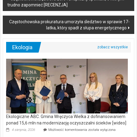
trudno zapomnieć [RECENZJA]
navigation
Częstochowska prokuratura umorzyła śledztwo w sprawie 17-
latka, który spadł z słupa energetycznego
Ekologia
Ekologiczne ABC. Gmina Wręczyca Wielka z dofinansowaniem
ponad 15,6 mln na modernizację oczyszczalni ścieków [wideo]
Ekologiczne
4 sierpnia, 2026
Możliwość komentowania
została wyłączona
ABC.