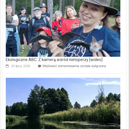
prawdziwy
skarb
natury
[wideo]
Ekologiczne ABC. Z kamerą wśród nietoperzy [wideo]
Ekologiczne
30 lipca, 2026
Możliwość komentowania
została wyłączona
ABC.
Z
kamerą
wśród
nietoperzy
[wideo]