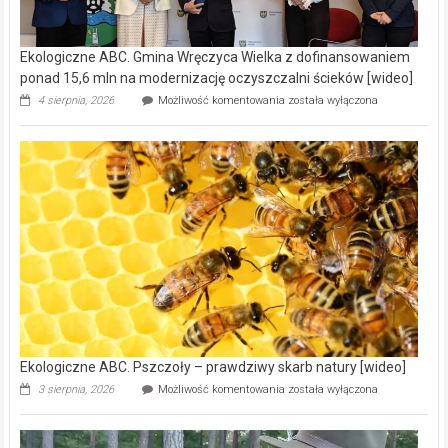
Ekologiczne ABC. Gmina Wręczyca Wielka z dofinansowaniem
ponad 15,6 mln na modernizację oczyszczalni ścieków [wideo]
Ekologiczne
4 sierpnia, 2026
Możliwość komentowania
została wyłączona
ABC.
Gmina
Wręczyca
Wielka
z
dofinansowaniem
ponad
15,6
mln
na
modernizację
oczyszczalni
ścieków
[wideo]
Ekologiczne ABC. Pszczoły – prawdziwy skarb natury [wideo]
Ekologiczne
3 sierpnia, 2026
Możliwość komentowania
została wyłączona
ABC.
Pszczoły
–