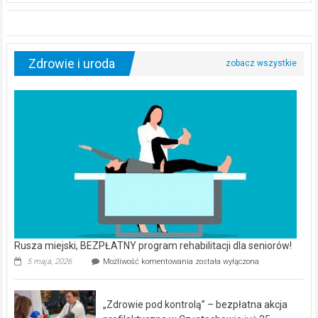
Zdrowie i uroda
Rusza miejski, BEZPŁATNY program rehabilitacji dla seniorów!
Rusza
5 maja, 2026
Możliwość komentowania
została wyłączona
miejski,
BEZPŁATNY
program
„Zdrowie pod kontrolą” – bezpłatna akcja
rehabilitacji
dla