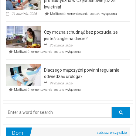
profilaktyczna w Częstochowie już 25
seniorów!
kwietnia!
„Zdrowie
21 kwietnia, 2026
Możliwość komentowania
została wyłączona
pod
kontrolą”
–
Czy można schudnąć bez poczucia, że
bezpłatna
akcja
jesteś ciągle na diecie?
profilaktyczna
25 marca, 2026
w
Czy
Możliwość komentowania
została wyłączona
Częstochowie
można
już
schudnąć
25
bez
kwietnia!
Dlaczego mężczyźni powinni regularnie
poczucia,
że
odwiedzać urologa?
jesteś
24 marca, 2026
ciągle
Dlaczego
Możliwość komentowania
została wyłączona
na
mężczyźni
diecie?
powinni
regularnie
odwiedzać
urologa?
Dom