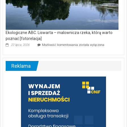
Ekologiczne ABC. Liswarta – malownicza rzeka, którą warto
poznać [fotorelacja]
Ekologiczne
22 lipca, 2026
Możliwość komentowania
została wyłączona
ABC.
Liswarta
–
malownicza
Reklama
rzeka,
którą
warto
poznać
[fotorelacja]