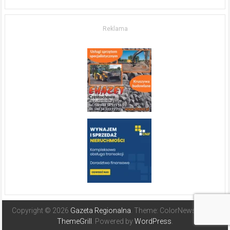
życia.
O nieruchomościach
w słonecznej
Reklama
Hiszpanii
Copyright © 2026
Gazeta Regionalna
. Theme: ColorNews Pro by
ThemeGrill
. Powered by
WordPress
.