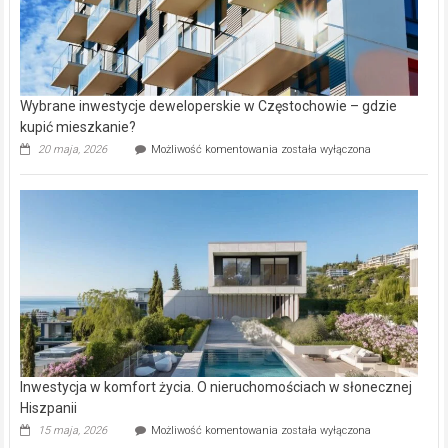
Wybrane inwestycje deweloperskie w Częstochowie – gdzie
kupić mieszkanie?
Wybrane
20 maja, 2026
Możliwość komentowania
została wyłączona
inwestycje
deweloperskie
w Częstochowie
–
gdzie
kupić
mieszkanie?
Inwestycja w komfort życia. O nieruchomościach w słonecznej
Hiszpanii
Inwestycja
15 maja, 2026
Możliwość komentowania
została wyłączona
w komfort