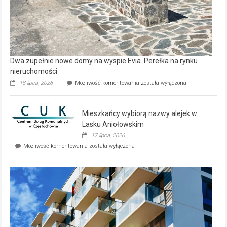
Dwa zupełnie nowe domy na wyspie Evia. Perełka na rynku
nieruchomości
Dwa
18 lipca, 2026
Możliwość komentowania
została wyłączona
zupełnie
nowe
domy
Mieszkańcy wybiorą nazwy alejek w
na
wyspie
Lasku Aniołowskim
Evia.
17 lipca, 2026
Perełka
Mieszkańcy
Możliwość komentowania
została wyłączona
na
wybiorą
rynku
nazwy
nieruchomości
alejek
w
Lasku
Aniołowskim