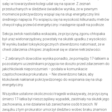
salę i w towarzystwie kolegi udał się na spacer. Z zeznań
przesłuchanych w śledztwie świadków wynika, że w pewnym
momencie pokrzywdzony wspiął się na słup energetyczny linii
średniego napięcia. Po wspięciu się na wysokość kilkunastu metrów
chwycił ręką przewód energetyczny i następnie spadł na podłoże.
Sekcja zwłok nastolatka wskazała, że przyczyną zgonu chłopaka
był uraz wielonarządowy, powstały na skutek upadku z wysokości.
W wyniku badań toksykologicznych stwierdzono natomiast, że w
chwili zdarzenia chłopiec znajdował się w stanie nietrzeźwości.
– Z zebranych dowodów wynika ponadto, że pomiędzy 17-latkiem a
pozostałymi uczestnikami przyjęcia nie doszło przed zdarzeniem do
jakichkolwiek nieporozumień – podała w komunikacie
częstochowska prokuratura. – Nie stwierdzono także, aby
ktokolwiek nakłaniał pokrzywdzonego do wspinania się na słup
energetyczny.
Wszystkie ustalone okoliczności tragedii wskazywały, że przyczyną
śmierci 17-latka był nieszczęśliwy wypadek, zaistniały na skutek jego
zachowania, a nie działanie lub zaniechanie osób trzecich. W
związku z tym prokurator umorzył śledztwo wobec braku znamion