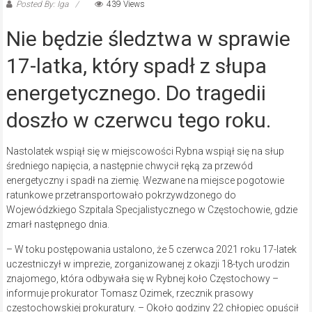
Posted By: Iga
439 Views
Nie będzie śledztwa w sprawie
17-latka, który spadł z słupa
energetycznego. Do tragedii
doszło w czerwcu tego roku.
Nastolatek wspiął się w miejscowości Rybna wspiął się na słup
średniego napięcia, a następnie chwycił ręką za przewód
energetyczny i spadł na ziemię. Wezwane na miejsce pogotowie
ratunkowe przetransportowało pokrzywdzonego do
Wojewódzkiego Szpitala Specjalistycznego w Częstochowie, gdzie
zmarł następnego dnia.
– W toku postępowania ustalono, że 5 czerwca 2021 roku 17-latek
uczestniczył w imprezie, zorganizowanej z okazji 18-tych urodzin
znajomego, która odbywała się w Rybnej koło Częstochowy –
informuje prokurator Tomasz Ozimek, rzecznik prasowy
częstochowskiej prokuratury. – Około godziny 22 chłopiec opuścił