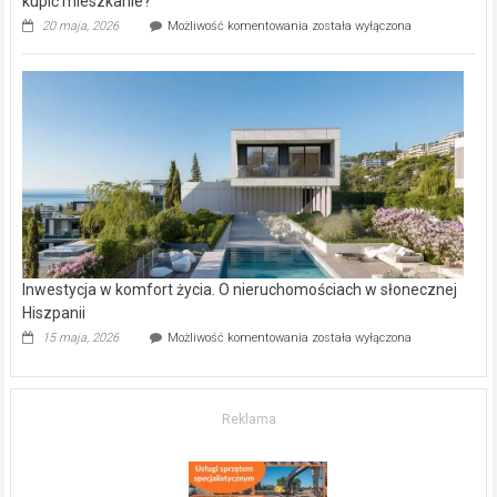
kupić mieszkanie?
Wybrane
20 maja, 2026
Możliwość komentowania
została wyłączona
inwestycje
deweloperskie
w Częstochowie
–
gdzie
kupić
mieszkanie?
Inwestycja w komfort życia. O nieruchomościach w słonecznej
Hiszpanii
Inwestycja
15 maja, 2026
Możliwość komentowania
została wyłączona
w komfort
życia.
O nieruchomościach
w słonecznej
Reklama
Hiszpanii