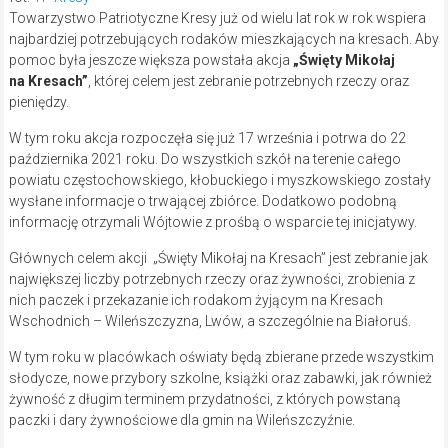
Towarzystwo Patriotyczne Kresy już od wielu lat rok w rok wspiera
najbardziej potrzebujących rodaków mieszkających na kresach. Aby
pomoc była jeszcze większa powstała akcja
„Święty Mikołaj
na Kresach”
, której celem jest zebranie potrzebnych rzeczy oraz
pieniędzy.
W tym roku akcja rozpoczęła się już 17 września i potrwa do 22
października 2021 roku. Do wszystkich szkół na terenie całego
powiatu częstochowskiego, kłobuckiego i myszkowskiego zostały
wysłane informacje o trwającej zbiórce. Dodatkowo podobną
informację otrzymali Wójtowie z prośbą o wsparcie tej inicjatywy.
Głównych celem akcji „Święty Mikołaj na Kresach” jest zebranie jak
największej liczby potrzebnych rzeczy oraz żywności, zrobienia z
nich paczek i przekazanie ich rodakom żyjącym na Kresach
Wschodnich – Wileńszczyzna, Lwów, a szczególnie na Białoruś.
W tym roku w placówkach oświaty będą zbierane przede wszystkim
słodycze, nowe przybory szkolne, książki oraz zabawki, jak również
żywność z długim terminem przydatności, z których powstaną
paczki i dary żywnościowe dla gmin na Wileńszczyźnie.