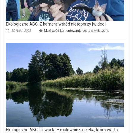
Ekologiczne ABC. Z kamerą wśród nietoperzy [wideo]
Ekologiczne
30 lipca, 2026
Możliwość komentowania
została wyłączona
ABC.
Z
kamerą
wśród
nietoperzy
[wideo]
Ekologiczne ABC. Liswarta – malownicza rzeka, którą warto