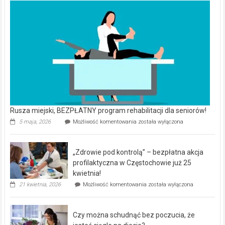
Rusza miejski, BEZPŁATNY program rehabilitacji dla seniorów!
Rusza
5 maja, 2026
Możliwość komentowania
została wyłączona
miejski,
BEZPŁATNY
program
„Zdrowie pod kontrolą” – bezpłatna akcja
rehabilitacji
dla
profilaktyczna w Częstochowie już 25
seniorów!
kwietnia!
„Zdrowie
21 kwietnia, 2026
Możliwość komentowania
została wyłączona
pod
kontrolą”
–
Czy można schudnąć bez poczucia, że
bezpłatna
akcja