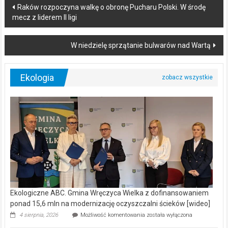
Post
Raków rozpoczyna walkę o obronę Pucharu Polski. W środę
mecz z liderem II ligi
navigation
W niedzielę sprzątanie bulwarów nad Wartą
Ekologia
Ekologiczne ABC. Gmina Wręczyca Wielka z dofinansowaniem
ponad 15,6 mln na modernizację oczyszczalni ścieków [wideo]
Ekologiczne
4 sierpnia, 2026
Możliwość komentowania
została wyłączona
ABC.