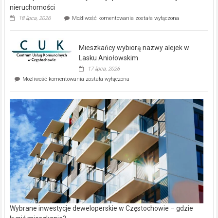
nieruchomości
Dwa
18 lipca, 2026
Możliwość komentowania
została wyłączona
zupełnie
nowe
domy
Mieszkańcy wybiorą nazwy alejek w
na
wyspie
Lasku Aniołowskim
Evia.
17 lipca, 2026
Perełka
Mieszkańcy
Możliwość komentowania
została wyłączona
na
wybiorą
rynku
nazwy
nieruchomości
alejek
w
Lasku
Aniołowskim
Wybrane inwestycje deweloperskie w Częstochowie – gdzie