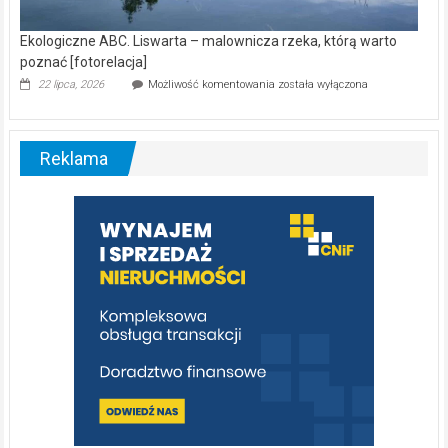
Ekologiczne ABC. Liswarta – malownicza rzeka, którą warto
poznać [fotorelacja]
Ekologiczne
22 lipca, 2026
Możliwość komentowania
została wyłączona
ABC.
Liswarta
–
malownicza
Reklama
rzeka,
którą
warto
poznać
[fotorelacja]