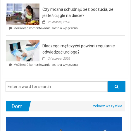
kontrolą”
–
Czy można schudnąć bez poczucia, że
bezpłatna
akcja
jesteś ciągle na diecie?
profilaktyczna
25 marca, 2026
w
Czy
Możliwość komentowania
została wyłączona
Częstochowie
można
już
schudnąć
25
bez
kwietnia!
Dlaczego mężczyźni powinni regularnie
poczucia,
że
odwiedzać urologa?
jesteś
24 marca, 2026
ciągle
Dlaczego
Możliwość komentowania
została wyłączona
na
mężczyźni
diecie?
powinni
regularnie
odwiedzać
urologa?
Dom