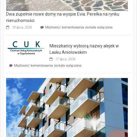
Dwa zupełnie nowe domy na wyspie Evia. Perełka na rynku
nieruchomości
Dwa
18 lipca, 2026
Możliwość komentowania
została wyłączona
zupełnie
nowe
domy
Mieszkańcy wybiorą nazwy alejek w
na
wyspie
Lasku Aniołowskim
Evia.
17 lipca, 2026
Perełka
Mieszkańcy
Możliwość komentowania
została wyłączona
na
wybiorą
rynku
nazwy
nieruchomości
alejek
w
Lasku
Aniołowskim