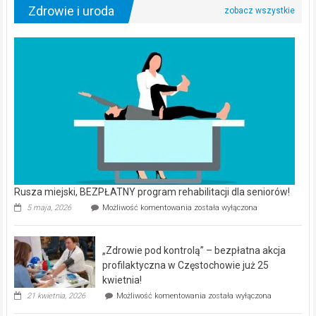
Zdrowie i uroda
Rusza miejski, BEZPŁATNY program rehabilitacji dla seniorów!
Rusza
5 maja, 2026
Możliwość komentowania
została wyłączona
miejski,
BEZPŁATNY
program
„Zdrowie pod kontrolą” – bezpłatna akcja
rehabilitacji
dla
profilaktyczna w Częstochowie już 25
seniorów!
kwietnia!
„Zdrowie
21 kwietnia, 2026
Możliwość komentowania
została wyłączona
pod