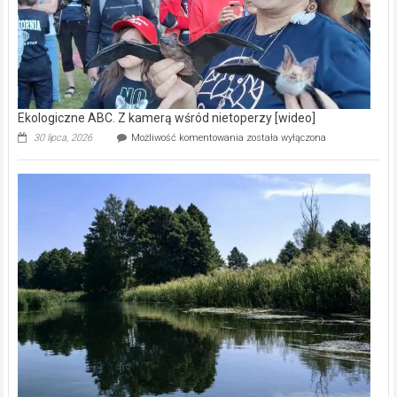
Ekologiczne ABC. Z kamerą wśród nietoperzy [wideo]
Ekologiczne
30 lipca, 2026
Możliwość komentowania
została wyłączona
ABC.
Z
kamerą
wśród
nietoperzy
[wideo]