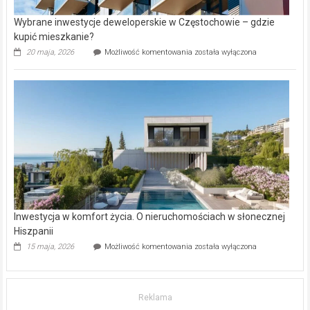
Wybrane inwestycje deweloperskie w Częstochowie – gdzie
kupić mieszkanie?
Wybrane
20 maja, 2026
Możliwość komentowania
została wyłączona
inwestycje
deweloperskie
w Częstochowie
–
gdzie
kupić
mieszkanie?
Inwestycja w komfort życia. O nieruchomościach w słonecznej
Hiszpanii
Inwestycja
15 maja, 2026
Możliwość komentowania
została wyłączona
w komfort
życia.
O nieruchomościach
w słonecznej
Reklama
Hiszpanii