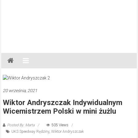
Gazeta
Regionalna
Częstochowa,
Kłobuck,
Lubliniec,
20 września, 2021
Myszków
Wiktor Andryszczak Indywidualnym
Wicemistrzem Polski w mini żużlu
Posted By: Marta
505 Views
UKS Speedway Rędziny
,
Wiktor Andryszczak