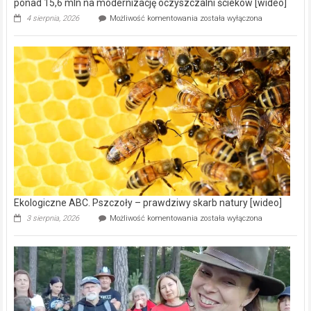
ponad 15,6 mln na modernizację oczyszczalni ścieków [wideo]
Ekologiczne
4 sierpnia, 2026
Możliwość komentowania
została wyłączona
ABC.
Gmina
Wręczyca
Wielka
z
dofinansowaniem
ponad
15,6
mln
na
modernizację
oczyszczalni
ścieków
[wideo]
Ekologiczne ABC. Pszczoły – prawdziwy skarb natury [wideo]
Ekologiczne
3 sierpnia, 2026
Możliwość komentowania
została wyłączona
ABC.
Pszczoły
–
prawdziwy
skarb
natury
[wideo]