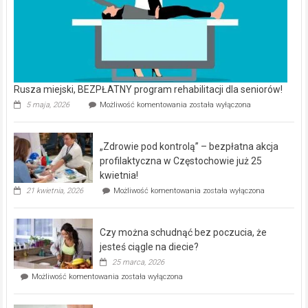
Rusza miejski, BEZPŁATNY program rehabilitacji dla seniorów!
Rusza
5 maja, 2026
Możliwość komentowania
została wyłączona
miejski,
BEZPŁATNY
program
„Zdrowie pod kontrolą” – bezpłatna akcja
rehabilitacji
dla
profilaktyczna w Częstochowie już 25
seniorów!
kwietnia!
„Zdrowie
21 kwietnia, 2026
Możliwość komentowania
została wyłączona
pod
kontrolą”
–
Czy można schudnąć bez poczucia, że
bezpłatna
akcja
jesteś ciągle na diecie?
profilaktyczna
25 marca, 2026
w
Czy
Możliwość komentowania
została wyłączona
Częstochowie
można
już
schudnąć
25