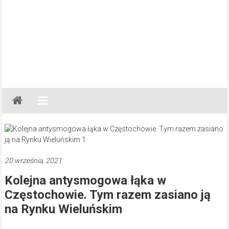
Gazeta
Regionalna
Częstochowa,
Kłobuck,
Lubliniec,
20 września, 2021
Myszków
Kolejna antysmogowa łąka w
Częstochowie. Tym razem zasiano ją
na Rynku Wieluńskim