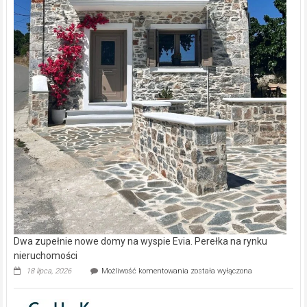
Dwa zupełnie nowe domy na wyspie Evia. Perełka na rynku
nieruchomości
Dwa
18 lipca, 2026
Możliwość komentowania
została wyłączona
zupełnie
nowe
domy