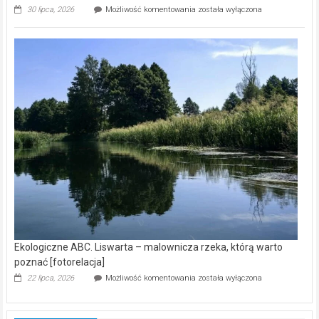
Ekologiczne
30 lipca, 2026
Możliwość komentowania
została wyłączona
ABC.
Z
kamerą
wśród
nietoperzy
[wideo]
Ekologiczne ABC. Liswarta – malownicza rzeka, którą warto
poznać [fotorelacja]
Ekologiczne
22 lipca, 2026
Możliwość komentowania
została wyłączona
ABC.
Liswarta
–