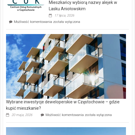
Mieszkańcy wybiorą nazwy alejek w
na
wyspie
Lasku Aniołowskim
Evia.
17 lipca, 2026
Perełka
Mieszkańcy
Możliwość komentowania
została wyłączona
na
wybiorą
rynku
nazwy
nieruchomości
alejek
w
Lasku
Aniołowskim
Wybrane inwestycje deweloperskie w Częstochowie – gdzie
kupić mieszkanie?
Wybrane
20 maja, 2026
Możliwość komentowania
została wyłączona
inwestycje
deweloperskie
w Częstochowie
–