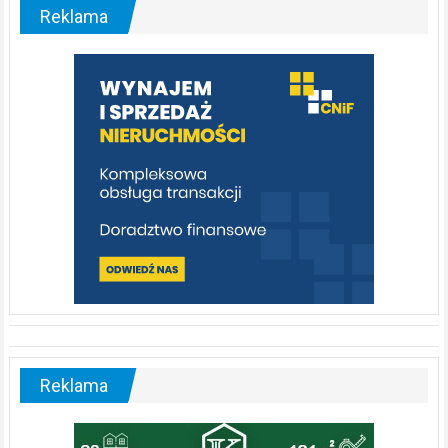
malownicza
Reklama
rzeka,
którą
warto
poznać
[fotorelacja]
Reklama