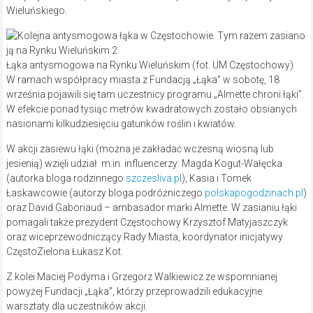
Wieluńskiego.
Łąka antysmogowa na Rynku Wieluńskim (fot. UM Częstochowy)
W ramach współpracy miasta z Fundacją „Łąka” w sobotę, 18
września pojawili się tam uczestnicy programu „Almette chroni łąki”.
W efekcie ponad tysiąc metrów kwadratowych zostało obsianych
nasionami kilkudziesięciu gatunków roślin i kwiatów.
W akcji zasiewu łąki (można je zakładać wczesną wiosną lub
jesienią) wzięli udział m.in. influencerzy: Magda Kogut-Wałęcka
(autorka bloga rodzinnego
szczesliva.pl
), Kasia i Tomek
Łaskawcowie (autorzy bloga podróżniczego
polskapogodzinach.pl
)
oraz David Gaboriaud – ambasador marki Almette. W zasianiu łąki
pomagali także prezydent Częstochowy Krzysztof Matyjaszczyk
oraz wiceprzewodniczący Rady Miasta, koordynator inicjatywy
CzęstoZielona Łukasz Kot.
Z kolei Maciej Podyma i Grzegorz Walkiewicz ze wspomnianej
powyżej Fundacji „Łąka”, którzy przeprowadzili edukacyjne
warsztaty dla uczestników akcji.