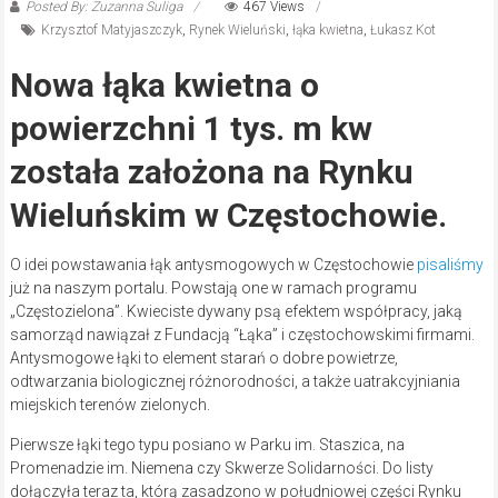
Posted By: Zuzanna Suliga
467 Views
Krzysztof Matyjaszczyk
,
Rynek Wieluński
,
łąka kwietna
,
Łukasz Kot
Nowa łąka kwietna o
powierzchni 1 tys. m kw
została założona na Rynku
Wieluńskim w Częstochowie.
O idei powstawania łąk antysmogowych w Częstochowie
pisaliśmy
już na naszym portalu. Powstają one w ramach programu
„Częstozielona”. Kwieciste dywany psą efektem współpracy, jaką
samorząd nawiązał z Fundacją “Łąka” i częstochowskimi firmami.
Antysmogowe łąki to element starań o dobre powietrze,
odtwarzania biologicznej różnorodności, a także uatrakcyjniania
miejskich terenów zielonych.
Pierwsze łąki tego typu posiano w Parku im. Staszica, na
Promenadzie im. Niemena czy Skwerze Solidarności. Do listy
dołączyła teraz ta, którą zasadzono w południowej części Rynku