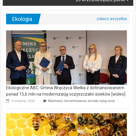
Ekologia
Ekologiczne ABC. Gmina Wręczyca Wielka z dofinansowaniem
ponad 15,6 mln na modernizację oczyszczalni ścieków [wideo]
Ekologiczne
4 sierpnia, 2026
Możliwość komentowania
została wyłączona
ABC.
Gmina
Wręczyca
Wielka
z
dofinansowaniem
ponad