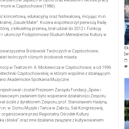
owstańców Śląskich w Opolu oraz kilkuletnim okresie pracy
rmonii w Częstochowie (1986).
 koncertową, edukacyjną oraz festiwalową, inicjując m.in.
ralnej „Gaude Mater”. Kozera współtworzył pierwszą Radę
, z kilkuletnią przerwą, brał udział do 2012 r. Funkcję
93 r. ukończył Podyplomowe Studium Menedżerów Kultury w
Ek
m Stowarzyszenia Środowisk Twórczych w Częstochowie,
[w
ziałań twórczych różnych środowisk miasta.
mocji w Teatrze im. A. Mickiewicza w Częstochowie, a od 1996
litechniki Częstochowskiej, w którym wspólnie z działającym
ano Akademickie Spotkania Muzyczne.
rejestrował i został Prezesem Zarządu Fundacji „Śpiew i
odstawowym zadaniem było wspieranie działalności Zespołu
wał ściśle z dyrektorem Zespołu, prof. Stanisławem Hadyną
m.in. w: Domu Muzyki i Tańca w Zabrzu, Sali Kongresowej,
ż organizowane przez Regionalny Ośrodek Kultury
a i bliska” oraz inne działania związane z kultywowaniem