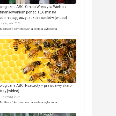
ologiczne ABC. Gmina Wręczyca Wielka z
finansowaniem ponad 15,6 mln na
dernizację oczyszczalni ścieków [wideo]
4 sierpnia, 2026
Ekologiczne
Możliwość komentowania
została wyłączona
ABC.
Gmina
Wręczyca
Wielka
z
dofinansowaniem
ponad
15,6
mln
na
modernizację
oczyszczalni
ścieków
ologiczne ABC. Pszczoły – prawdziwy skarb
[wideo]
tury [wideo]
3 sierpnia, 2026
Ekologiczne
Możliwość komentowania
została wyłączona
ABC.
Pszczoły
–