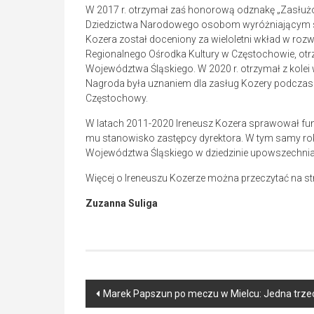
W 2017 r. otrzymał zaś honorową odznakę „Zasłużony
Dziedzictwa Narodowego osobom wyróżniającym się 
Kozera został doceniony za wieloletni wkład w rozw
Regionalnego Ośrodka Kultury w Częstochowie, otr
Województwa Śląskiego. W 2020 r. otrzymał z kolei 
Nagroda była uznaniem dla zasług Kozery podczas wiel
Częstochowy.
W latach 2011-2020 Ireneusz Kozera sprawował funk
mu stanowisko zastępcy dyrektora. W tym samy rok
Województwa Śląskiego w dziedzinie upowszechniani
Więcej o Ireneuszu Kozerze można przeczytać na st
Zuzanna Suliga
Post
Marek Papszun po meczu w Mielcu: Jedna trze