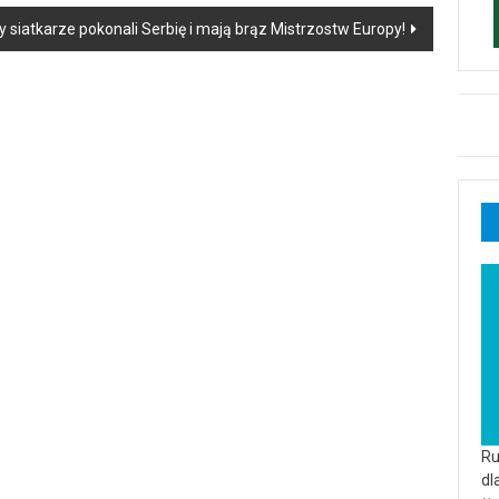
y siatkarze pokonali Serbię i mają brąz Mistrzostw Europy!
Ru
dl