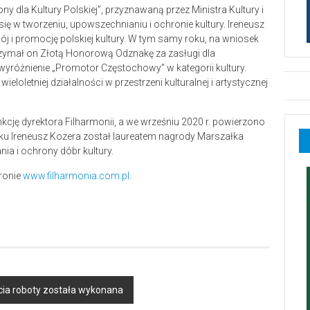
 dla Kultury Polskiej”, przyznawaną przez Ministra Kultury i
w tworzeniu, upowszechnianiu i ochronie kultury. Ireneusz
ój i promocję polskiej kultury. W tym samy roku, na wniosek
zymał on Złotą Honorową Odznakę za zasługi dla
wyróżnienie „Promotor Częstochowy” w kategorii kultury.
oletniej działalności w przestrzeni kulturalnej i artystycznej
cję dyrektora Filharmonii, a we wrześniu 2020 r. powierzono
u Ireneusz Kozera został laureatem nagrody Marszałka
a i ochrony dóbr kultury.
ronie
www.filharmonia.com.pl
.
cia roboty została wykonana