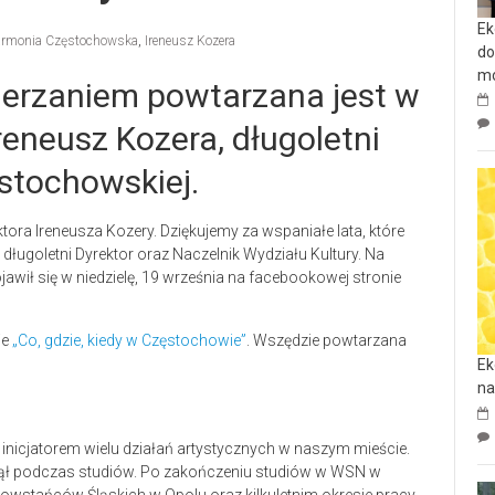
Ek
armonia Częstochowska
,
Ireneusz Kozera
do
mo
erzaniem powtarzana jest w
reneusz Kozera, długoletni
ęstochowskiej.
ra Ireneusza Kozery. Dziękujemy za wspaniałe lata, które
 długoletni Dyrektor oraz Naczelnik Wydziału Kultury. Na
awił się w niedzielę, 19 września na facebookowej stronie
ie
„Co, gdzie, kiedy w Częstochowie”
. Wszędzie powtarzana
Ek
na
inicjatorem wielu działań artystycznych w naszym mieście.
czął podczas studiów. Po zakończeniu studiów w WSN w