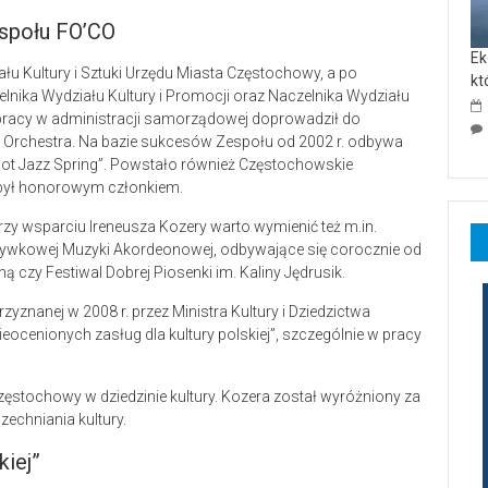
espołu FO’CO
Ek
łu Kultury i Sztuki Urzędu Miasta Częstochowy, a po
kt
zelnika Wydziału Kultury i Promocji oraz Naczelnika Wydziału
j pracy w administracji samorządowej doprowadził do
ck Orchestra. Na bazie sukcesów Zespołu od 2002 r. odbywa
Hot Jazz Spring”. Powstało również Częstochowskie
 był honorowym członkiem.
rzy wsparciu Ireneusza Kozery warto wymienić też m.in.
ywkowej Muzyki Akordeonowej, odbywające się corocznie od
 czy Festiwal Dobrej Piosenki im. Kaliny Jędrusik.
zyznanej w 2008 r. przez Ministra Kultury i Dziedzictwa
cenionych zasług dla kultury polskiej”, szczególnie w pracy
Częstochowy w dziedzinie kultury. Kozera został wyróżniony za
zechniania kultury.
kiej”