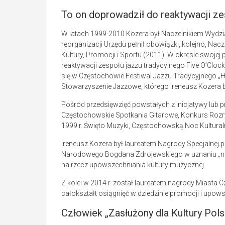
To on doprowadził do reaktywacji z
W latach 1999-2010 Kozera był Naczelnikiem Wydzia
reorganizacji Urzędu pełnił obowiązki, kolejno, Nac
Kultury, Promocji i Sportu (2011). W okresie swoje
reaktywacji zespołu jazzu tradycyjnego Five O’Clo
się w Częstochowie Festiwal Jazzu Tradycyjnego „
Stowarzyszenie Jazzowe, którego Ireneusz Kozera
Pośród przedsięwzięć powstałych z inicjatywy lub p
Częstochowskie Spotkania Gitarowe, Konkurs Rozr
1999 r. Święto Muzyki, Częstochowską Noc Kulturalną
Ireneusz Kozera był laureatem Nagrody Specjalnej pr
Narodowego Bogdana Zdrojewskiego w uznaniu „nieo
na rzecz upowszechniania kultury muzycznej.
Z kolei w 2014 r. został laureatem nagrody Miasta 
całokształt osiągnięć w dziedzinie promocji i upows
Człowiek „Zasłużony dla Kultury Pols