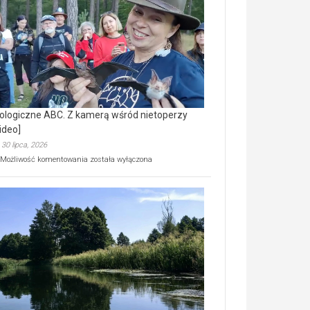
prawdziwy
skarb
natury
[wideo]
ologiczne ABC. Z kamerą wśród nietoperzy
ideo]
30 lipca, 2026
Ekologiczne
Możliwość komentowania
została wyłączona
ABC.
Z
kamerą
wśród
nietoperzy
[wideo]