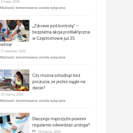
5 maja, 2026
Rusza
Możliwość komentowania
została wyłączona
miejski,
BEZPŁATNY
program
„Zdrowie pod kontrolą” –
rehabilitacji
dla
bezpłatna akcja profilaktyczna
seniorów!
w Częstochowie już 25
ietnia!
21 kwietnia, 2026
„Zdrowie
Możliwość komentowania
została wyłączona
pod
kontrolą”
–
Czy można schudnąć bez
bezpłatna
akcja
poczucia, że jesteś ciągle na
profilaktyczna
diecie?
w
25 marca, 2026
Częstochowie
już
Czy
Możliwość komentowania
została wyłączona
25
można
kwietnia!
schudnąć
bez
Dlaczego mężczyźni powinni
poczucia,
że
regularnie odwiedzać urologa?
jesteś
24 marca, 2026