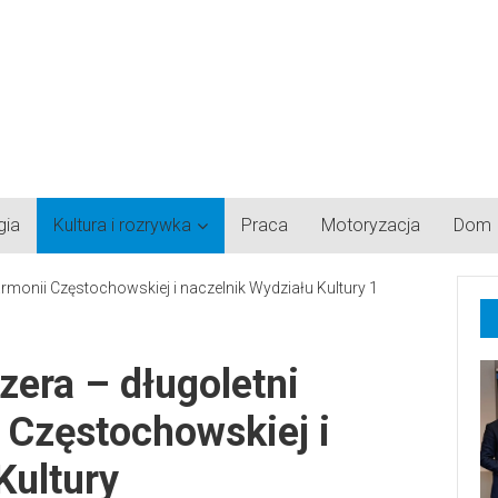
gia
Kultura i rozrywka
Praca
Motoryzacja
Dom
zera – długoletni
i Częstochowskiej i
Kultury