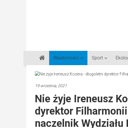
Gazeta
Wiadomości
Sport
Ekolo
Regionalna
Częstochowa,
Kłobuck,
Lubliniec,
19 września, 2021
Myszków
Nie żyje Ireneusz Ko
dyrektor Filharmoni
naczelnik Wydziału 