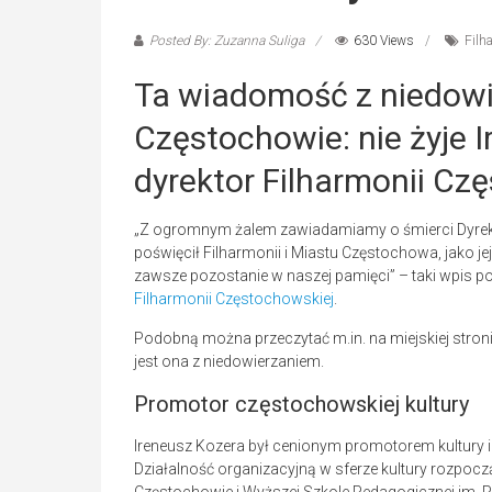
Posted By: Zuzanna Suliga
630 Views
Filh
Ta wiadomość z niedowi
Częstochowie: nie żyje I
dyrektor Filharmonii Cz
„Z ogromnym żalem zawiadamiamy o śmierci Dyrekto
poświęcił Filharmonii i Miastu Częstochowa, jako jej
zawsze pozostanie w naszej pamięci” – taki wpis poj
Filharmonii Częstochowskiej
.
Podobną można przeczytać m.in. na miejskiej stron
jest ona z niedowierzaniem.
Promotor częstochowskiej kultury
Ireneusz Kozera był cenionym promotorem kultury i 
Działalność organizacyjną w sferze kultury rozpo