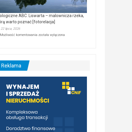
ologiczne ABC. Liswarta – malownicza rzeka,
órą warto poznać [fotorelacja]
22 lipca, 2026
Ekologiczne
Możliwość komentowania
została wyłączona
ABC.
Liswarta
–
malownicza
rzeka,
którą
Reklama
warto
poznać
[fotorelacja]