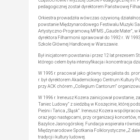
Częstochowie i Wyższej Szkole Pedagogicznej im. P
pedagogicznej został dyrektorem Państwowej Filha
Orkiestra prowadziła wówczas ożywioną działalność
powstanie Międzynarodowego Festiwalu Muzyki Sak
Artystyczno-Programową MFMS „Gaude Mater”, w której
dyrektora Filharmonii sprawował do 1992 r.. W 19
Szkole Głównej Handlowej w Warszawie.
Był inicjatorem powstania i przez 12 lat prezese
którego celem była intensyfikacja i koncentracja d
W 1995 r. pracował jako główny specjalista ds. pro
r. był dyrektorem Akademickiego Centrum Kultury Po
przy ACK chórem „Collegium Cantorum” organizow
W 1996 r. Ireneusz Kozera zainicjował powstanie, za
Taniec Ludowy” z siedzibą w Koszęcinie, której p
Pieśni i Tańca „Śląsk”. Ireneusz Kozera współpraco
oraz jego następcami, przy organizacji koncertów, 
Bazylice Jasnogórskiej. Fundacja wspierała równie
Międzynarodowe Spotkania Folklorystyczne „Z dalek
tradycji i kultury ludowej.