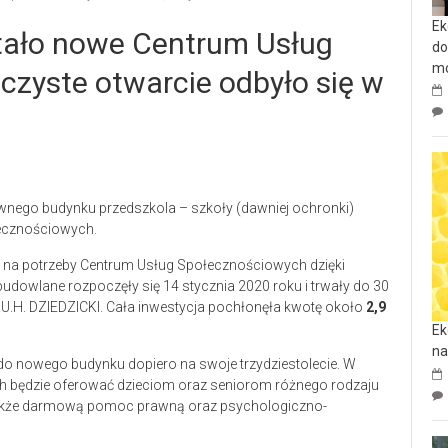
Ek
tało nowe Centrum Usług
do
mo
czyste otwarcie odbyło się w
awnego budynku przedszkola – szkoły (dawniej ochronki)
łecznościowych.
 na potrzeby Centrum Usług Społecznościowych dzięki
dowlane rozpoczęły się 14 stycznia 2020 roku i trwały do 30
.U.H. DZIEDZICKI. Cała inwestycja pochłonęła kwotę około
2,9
Ek
na
o nowego budynku dopiero na swoje trzydziestolecie. W
 będzie oferować dzieciom oraz seniorom różnego rodzaju
 także darmową pomoc prawną oraz psychologiczno-