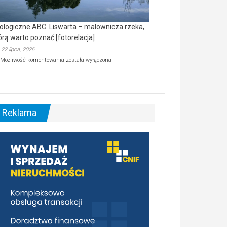
ologiczne ABC. Liswarta – malownicza rzeka,
órą warto poznać [fotorelacja]
22 lipca, 2026
Ekologiczne
Możliwość komentowania
została wyłączona
ABC.
Liswarta
–
malownicza
rzeka,
którą
Reklama
warto
poznać
[fotorelacja]