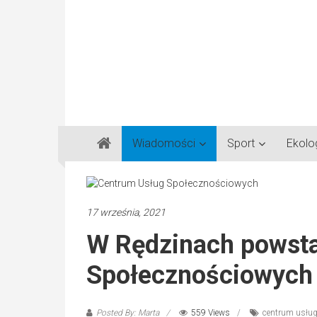
Gazeta
Wiadomości
Sport
Ekolo
Regionalna
Częstochowa,
Kłobuck,
Lubliniec,
17 września, 2021
Myszków
W Rędzinach powst
Społecznościowych
Posted By: Marta
559 Views
centrum usług