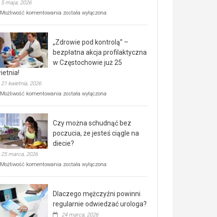
5 maja, 2026
Rusza
Możliwość komentowania
została wyłączona
miejski,
BEZPŁATNY
program
„Zdrowie pod kontrolą” –
rehabilitacji
dla
bezpłatna akcja profilaktyczna
seniorów!
w Częstochowie już 25
ietnia!
21 kwietnia, 2026
„Zdrowie
Możliwość komentowania
została wyłączona
pod
kontrolą”
–
Czy można schudnąć bez
bezpłatna
akcja
poczucia, że jesteś ciągle na
profilaktyczna
diecie?
w
25 marca, 2026
Częstochowie
już
Czy
Możliwość komentowania
została wyłączona
25
można
kwietnia!
schudnąć
bez
Dlaczego mężczyźni powinni
poczucia,
że
regularnie odwiedzać urologa?
jesteś
24 marca, 2026