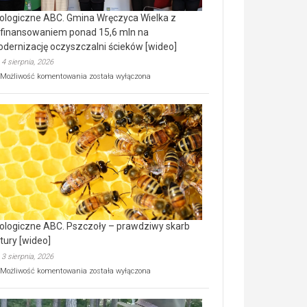
ologiczne ABC. Gmina Wręczyca Wielka z
finansowaniem ponad 15,6 mln na
dernizację oczyszczalni ścieków [wideo]
4 sierpnia, 2026
Ekologiczne
Możliwość komentowania
została wyłączona
ABC.
Gmina
Wręczyca
Wielka
z
dofinansowaniem
ponad
15,6
mln
na
modernizację
oczyszczalni
ścieków
ologiczne ABC. Pszczoły – prawdziwy skarb
[wideo]
tury [wideo]
3 sierpnia, 2026
Ekologiczne
Możliwość komentowania
została wyłączona
ABC.
Pszczoły
–