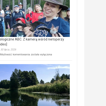
prawdziwy
skarb
natury
[wideo]
ologiczne ABC. Z kamerą wśród nietoperzy
ideo]
30 lipca, 2026
Ekologiczne
Możliwość komentowania
została wyłączona
ABC.
Z
kamerą
wśród
nietoperzy
[wideo]