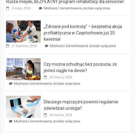
Rusza miejski, BEZPŁATNY program rehabilitacji dla seniorów!
Rusza
5 maja, 2026
Możliwość komentowania
została wyłączona
miejski,
BEZPŁATNY
program
„Zdrowie pod kontrolą” – bezpłatna akcja
rehabilitacji
dla
profilaktyczna w Częstochowie już 25
seniorów!
kwietnia!
„Zdrowie
21 kwietnia, 2026
Możliwość komentowania
została wyłączona
pod
kontrolą”
–
Czy można schudnąć bez poczucia, że
bezpłatna
akcja
jesteś ciągle na diecie?
profilaktyczna
25 marca, 2026
w
Czy
Możliwość komentowania
została wyłączona
Częstochowie
można
już
schudnąć
25
bez
kwietnia!
Dlaczego mężczyźni powinni regularnie
poczucia,
że
odwiedzać urologa?
jesteś
24 marca, 2026
ciągle
Dlaczego
Możliwość komentowania
została wyłączona
na
mężczyźni
diecie?
powinni