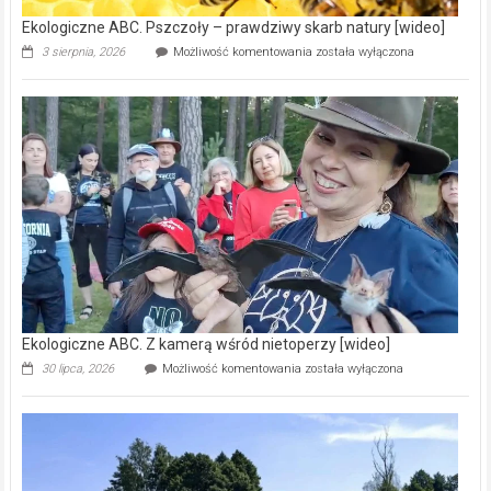
Ekologiczne ABC. Pszczoły – prawdziwy skarb natury [wideo]
Ekologiczne
3 sierpnia, 2026
Możliwość komentowania
została wyłączona
ABC.
Pszczoły
–
prawdziwy
skarb
natury
[wideo]
Ekologiczne ABC. Z kamerą wśród nietoperzy [wideo]
Ekologiczne
30 lipca, 2026
Możliwość komentowania
została wyłączona
ABC.
Z
kamerą
wśród
nietoperzy
[wideo]