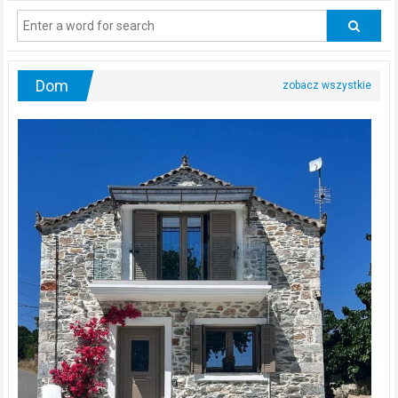
regularnie
odwiedzać
urologa?
Dom