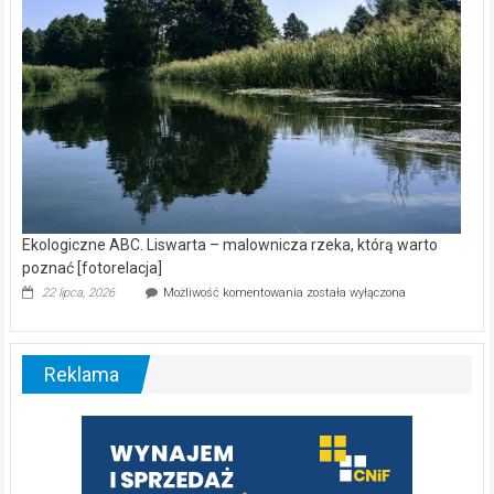
Ekologiczne ABC. Liswarta – malownicza rzeka, którą warto
poznać [fotorelacja]
Ekologiczne
22 lipca, 2026
Możliwość komentowania
została wyłączona
ABC.
Liswarta
–
malownicza
Reklama
rzeka,
którą
warto
poznać
[fotorelacja]