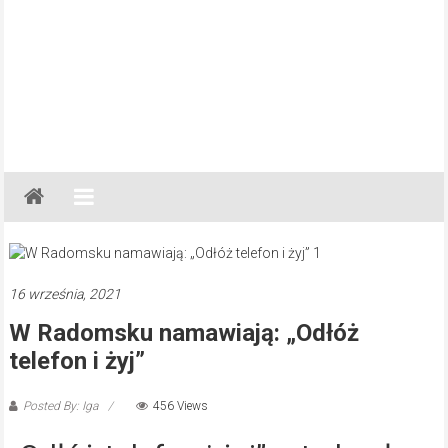
Gazeta
Regionalna
Częstochowa,
Kłobuck,
Lubliniec,
16 września, 2021
Myszków
W Radomsku namawiają: „Odłóż
telefon i żyj”
Posted By: Iga
456 Views