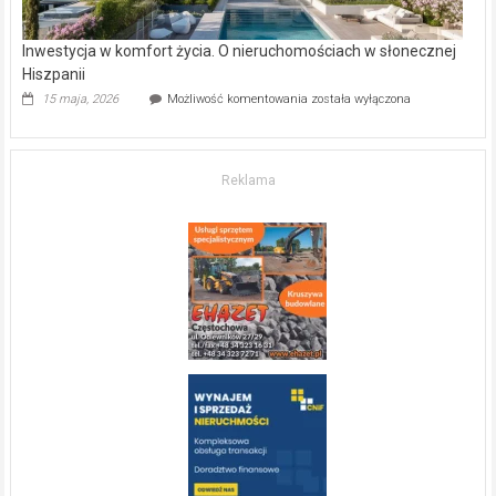
Inwestycja w komfort życia. O nieruchomościach w słonecznej
Hiszpanii
Inwestycja
15 maja, 2026
Możliwość komentowania
została wyłączona
w komfort
życia.
O nieruchomościach
w słonecznej
Reklama
Hiszpanii