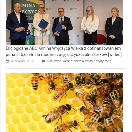
Ekologiczne ABC. Gmina Wręczyca Wielka z dofinansowaniem
ponad 15,6 mln na modernizację oczyszczalni ścieków [wideo]
Ekologiczne
4 sierpnia, 2026
Możliwość komentowania
została wyłączona
ABC.
Gmina
Wręczyca
Wielka
z
dofinansowaniem
ponad
15,6
mln
na
modernizację
oczyszczalni
ścieków
[wideo]