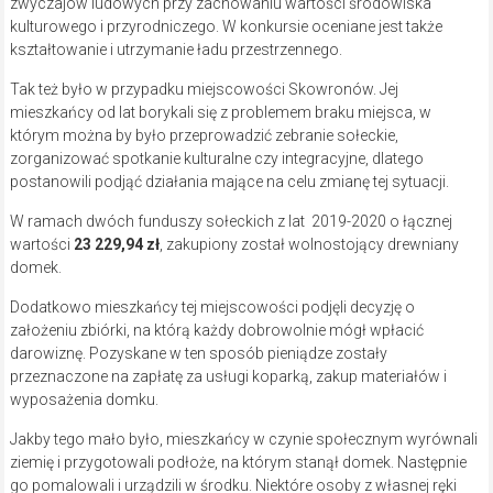
zwyczajów ludowych przy zachowaniu wartości środowiska
kulturowego i przyrodniczego. W konkursie oceniane jest także
kształtowanie i utrzymanie ładu przestrzennego.
Tak też było w przypadku miejscowości Skowronów. Jej
mieszkańcy od lat borykali się z problemem braku miejsca, w
którym można by było przeprowadzić zebranie sołeckie,
zorganizować spotkanie kulturalne czy integracyjne, dlatego
postanowili podjąć działania mające na celu zmianę tej sytuacji.
W ramach dwóch funduszy sołeckich z lat 2019-2020 o łącznej
wartości
23 229,94 zł
, zakupiony został wolnostojący drewniany
domek.
Dodatkowo mieszkańcy tej miejscowości podjęli decyzję o
założeniu zbiórki, na którą każdy dobrowolnie mógł wpłacić
darowiznę. Pozyskane w ten sposób pieniądze zostały
przeznaczone na zapłatę za usługi koparką, zakup materiałów i
wyposażenia domku.
Jakby tego mało było, mieszkańcy w czynie społecznym wyrównali
ziemię i przygotowali podłoże, na którym stanął domek. Następnie
go pomalowali i urządzili w środku. Niektóre osoby z własnej ręki