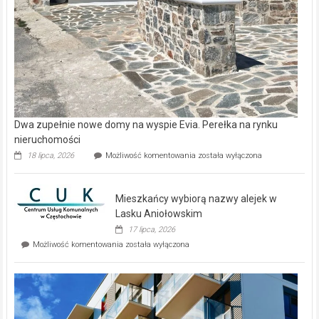
Dwa zupełnie nowe domy na wyspie Evia. Perełka na rynku
nieruchomości
Dwa
18 lipca, 2026
Możliwość komentowania
została wyłączona
zupełnie
nowe
domy
Mieszkańcy wybiorą nazwy alejek w
na
wyspie
Lasku Aniołowskim
Evia.
17 lipca, 2026
Perełka
Mieszkańcy
Możliwość komentowania
została wyłączona
na
wybiorą
rynku
nazwy
nieruchomości
alejek
w
Lasku
Aniołowskim