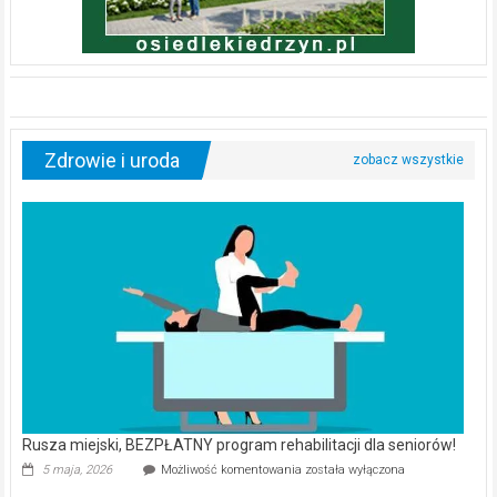
Zdrowie i uroda
Rusza miejski, BEZPŁATNY program rehabilitacji dla seniorów!
Rusza
5 maja, 2026
Możliwość komentowania
została wyłączona
miejski,