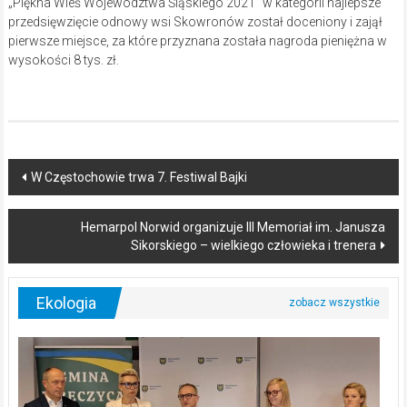
„Piękna Wieś Województwa Śląskiego 2021” w kategorii najlepsze
przedsięwzięcie odnowy wsi Skowronów został doceniony i zajął
pierwsze miejsce, za które przyznana została nagroda pieniężna w
wysokości 8 tys. zł.
Post
W Częstochowie trwa 7. Festiwal Bajki
navigation
Hemarpol Norwid organizuje III Memoriał im. Janusza
Sikorskiego – wielkiego człowieka i trenera
Ekologia