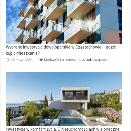
Wybrane inwestycje deweloperskie w Częstochowie – gdzie
kupić mieszkanie?
Wybrane
20 maja, 2026
Możliwość komentowania
została wyłączona
inwestycje
deweloperskie
w Częstochowie
–
gdzie
kupić
mieszkanie?
Inwestycja w komfort życia. O nieruchomościach w słonecznej