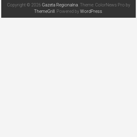
Copyright © 2026
Gazeta Regionalna
. Theme: ColorNews Pro by
ThemeGrill
. Powered by
WordPress
.