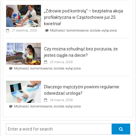
BEZPŁATNY
program
„Zdrowie pod kontrolą” – bezpłatna akcja
rehabilitacji
dla
profilaktyczna w Częstochowie już 25
seniorów!
kwietnia!
„Zdrowie
21 kwietnia, 2026
Możliwość komentowania
została wyłączona
pod
kontrolą”
–
Czy można schudnąć bez poczucia, że
bezpłatna
akcja
jesteś ciągle na diecie?
profilaktyczna
25 marca, 2026
w
Czy
Możliwość komentowania
została wyłączona
Częstochowie
można
już
schudnąć
25
bez
kwietnia!
Dlaczego mężczyźni powinni regularnie
poczucia,
że
odwiedzać urologa?
jesteś
24 marca, 2026
ciągle
Dlaczego
Możliwość komentowania
została wyłączona
na
mężczyźni
diecie?
powinni
regularnie
odwiedzać
urologa?