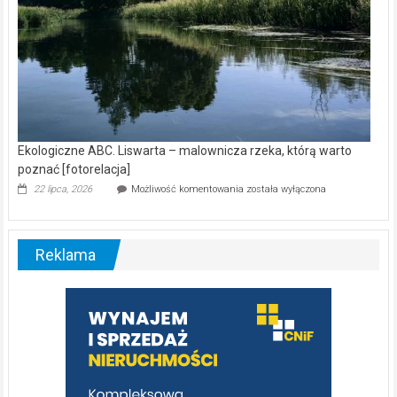
Ekologiczne ABC. Liswarta – malownicza rzeka, którą warto
poznać [fotorelacja]
Ekologiczne
22 lipca, 2026
Możliwość komentowania
została wyłączona
ABC.
Liswarta
–
malownicza
Reklama
rzeka,
którą
warto
poznać
[fotorelacja]