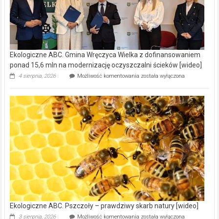
Ekologiczne ABC. Gmina Wręczyca Wielka z dofinansowaniem
ponad 15,6 mln na modernizację oczyszczalni ścieków [wideo]
Ekologiczne
4 sierpnia, 2026
Możliwość komentowania
została wyłączona
ABC.
Gmina
Wręczyca
Wielka
z
dofinansowaniem
ponad
15,6
mln
na
modernizację
oczyszczalni
ścieków
[wideo]
Ekologiczne ABC. Pszczoły – prawdziwy skarb natury [wideo]
Ekologiczne
3 sierpnia, 2026
Możliwość komentowania
została wyłączona