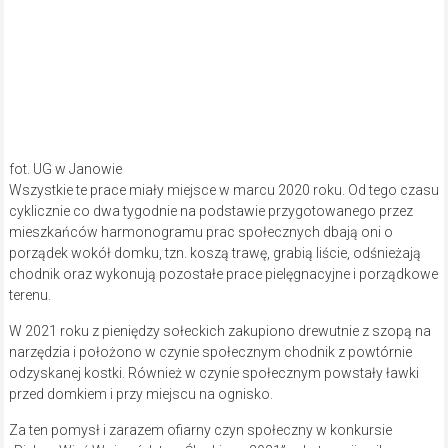
fot. UG w Janowie
Wszystkie te prace miały miejsce w marcu 2020 roku. Od tego czasu
cyklicznie co dwa tygodnie na podstawie przygotowanego przez
mieszkańców harmonogramu prac społecznych dbają oni o
porządek wokół domku, tzn. koszą trawę, grabią liście, odśnieżają
chodnik oraz wykonują pozostałe prace pielęgnacyjne i porządkowe
terenu.
W 2021 roku z pieniędzy sołeckich zakupiono drewutnie z szopą na
narzędzia i położono w czynie społecznym chodnik z powtórnie
odzyskanej kostki. Również w czynie społecznym powstały ławki
przed domkiem i przy miejscu na ognisko.
Za ten pomysł i zarazem ofiarny czyn społeczny w konkursie